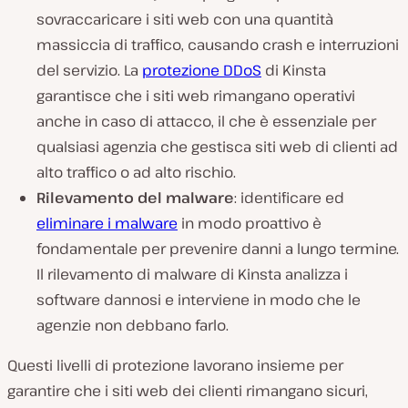
sovraccaricare i siti web con una quantità
massiccia di traffico, causando crash e interruzioni
del servizio. La
protezione DDoS
di Kinsta
garantisce che i siti web rimangano operativi
anche in caso di attacco, il che è essenziale per
qualsiasi agenzia che gestisca siti web di clienti ad
alto traffico o ad alto rischio.
Rilevamento del malware
: identificare ed
eliminare i malware
in modo proattivo è
fondamentale per prevenire danni a lungo termine.
Il rilevamento di malware di Kinsta analizza i
software dannosi e interviene in modo che le
agenzie non debbano farlo.
Questi livelli di protezione lavorano insieme per
garantire che i siti web dei clienti rimangano sicuri,