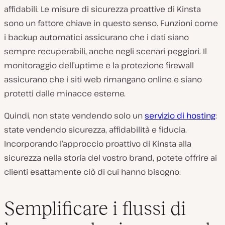
affidabili. Le misure di sicurezza proattive di Kinsta
sono un fattore chiave in questo senso. Funzioni come
i backup automatici assicurano che i dati siano
sempre recuperabili, anche negli scenari peggiori. Il
monitoraggio dell’uptime e la protezione firewall
assicurano che i siti web rimangano online e siano
protetti dalle minacce esterne.
Quindi, non state vendendo solo un
servizio di hosting
:
state vendendo sicurezza, affidabilità e fiducia.
Incorporando l’approccio proattivo di Kinsta alla
sicurezza nella storia del vostro brand, potete offrire ai
clienti esattamente ciò di cui hanno bisogno.
Semplificare i flussi di