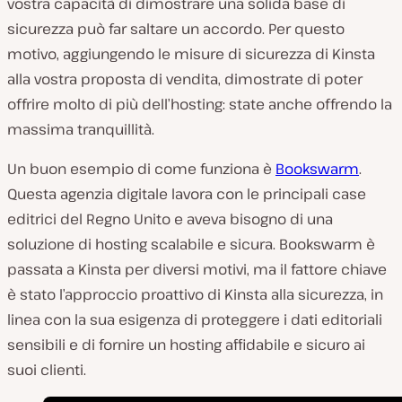
vostra capacità di dimostrare una solida base di
sicurezza può far saltare un accordo. Per questo
motivo, aggiungendo le misure di sicurezza di Kinsta
alla vostra proposta di vendita, dimostrate di poter
offrire molto di più dell’hosting: state anche offrendo la
massima tranquillità.
Un buon esempio di come funziona è
Bookswarm
.
Questa agenzia digitale lavora con le principali case
editrici del Regno Unito e aveva bisogno di una
soluzione di hosting scalabile e sicura. Bookswarm è
passata a Kinsta per diversi motivi, ma il fattore chiave
è stato l’approccio proattivo di Kinsta alla sicurezza, in
linea con la sua esigenza di proteggere i dati editoriali
sensibili e di fornire un hosting affidabile e sicuro ai
suoi clienti.