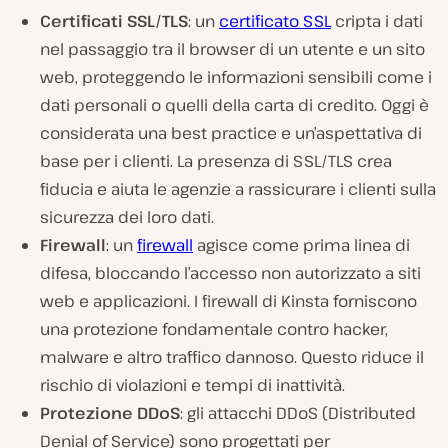
Certificati SSL/TLS
: un
certificato SSL
cripta i dati
nel passaggio tra il browser di un utente e un sito
web, proteggendo le informazioni sensibili come i
dati personali o quelli della carta di credito. Oggi è
considerata una best practice e un’aspettativa di
base per i clienti. La presenza di SSL/TLS crea
fiducia e aiuta le agenzie a rassicurare i clienti sulla
sicurezza dei loro dati.
Firewall
: un
firewall
agisce come prima linea di
difesa, bloccando l’accesso non autorizzato a siti
web e applicazioni. I firewall di Kinsta forniscono
una protezione fondamentale contro hacker,
malware e altro traffico dannoso. Questo riduce il
rischio di violazioni e tempi di inattività.
Protezione DDoS
: gli attacchi DDoS (Distributed
Denial of Service) sono progettati per