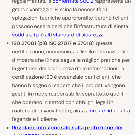
regolamentati, la
conformità SOC 2
rappresenta un
grande vantaggio. Elimina la necessità di
spiegazioni tecniche approfondite perché i clienti
possono essere certi che l’infrastruttura di Kinsta
soddisfa i più alti standard di sicurezza
.
ISO 27001 (più ISO 27017 e 27018)
: questa
certificazione, riconosciuta a livello internazionale,
dimostra che Kinsta segue le migliori pratiche per
la gestione della sicurezza delle informazioni. La
certificazione ISO è essenziale per i clienti che
hanno bisogno di sapere che i loro dati vengono
gestiti in modo responsabile, soprattutto quelli
che operano in settori con obblighi legali in
materia di privacy. Inoltre, aiuta a
creare fiducia
tra
l’agenzia e il cliente.
Regolamento generale sulla protezione dei