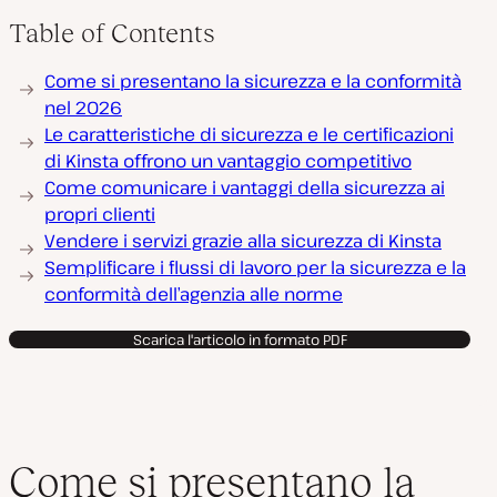
Table of Contents
Come si presentano la sicurezza e la conformità
nel 2026
Le caratteristiche di sicurezza e le certificazioni
di Kinsta offrono un vantaggio competitivo
Come comunicare i vantaggi della sicurezza ai
propri clienti
Vendere i servizi grazie alla sicurezza di Kinsta
Semplificare i flussi di lavoro per la sicurezza e la
conformità dell’agenzia alle norme
Scarica l'articolo in formato PDF
Come si presentano la