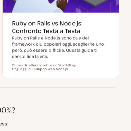
Ruby on Rails vs Node.js:
Confronto Testa a Testa
Ruby on Rails e Node.js sono due dei
framework più popolari oggi, sceglierne uno,
però, può essere difficile. Questa guida ti
semplifica la vita.
13 min di lettura
2 Febbraio 2023
Blog
Tempo di lettura
Linguaggi di Sviluppo Web
D
Node.js
P
A
a
A
o
r
t
r
s
g
a
g
t
o
a
o
t
m
g
m
y
e
g
e
p
n
i
n
e
t
o
t
o
r
o
n
000%?
a
t
a
ess!