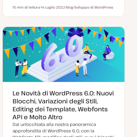
15 min di lettura
14 Luglio 2022
Blog
Sviluppo di WordPress
Tempo di lettura
D
P
A
a
o
r
t
s
g
a
t
o
a
t
m
g
y
e
g
p
n
i
e
t
o
o
r
n
a
t
a
Le Novità di WordPress 6.0: Nuovi
Blocchi, Variazioni degli Stili,
Editing dei Template, Webfonts
API e Molto Altro
Dai un'occhiata alla nostra panoramica
approfondita di WordPress 6.0, con la