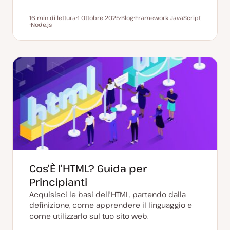
16 min di lettura
1 Ottobre 2025
Blog
Framework JavaScript
Tempo di lettura
Node.js
D
P
A
A
a
o
r
r
t
s
g
g
a
t
o
o
a
t
m
m
g
y
e
e
g
p
n
n
i
e
t
t
o
o
o
r
n
a
t
a
Cos’È l’HTML? Guida per
Principianti
Acquisisci le basi dell'HTML, partendo dalla
definizione, come apprendere il linguaggio e
come utilizzarlo sul tuo sito web.