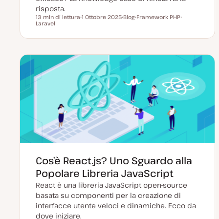
risposta.
13 min di lettura
1 Ottobre 2025
Blog
Framework PHP
Tempo di lettura
Laravel
D
P
A
A
a
o
r
r
t
s
g
g
a
t
o
o
a
t
m
m
g
y
e
e
g
p
n
n
i
e
t
t
o
o
o
r
n
a
t
a
Cos’è React.js? Uno Sguardo alla
Popolare Libreria JavaScript
React è una libreria JavaScript open-source
basata su componenti per la creazione di
interfacce utente veloci e dinamiche. Ecco da
dove iniziare.