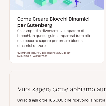
Come Creare Blocchi Dinamici
per Gutenberg
Cosa aspetti a diventare sviluppatore di
blocchi. In questa guida imparerai tutto ciò
che occorre sapere per creare blocchi
dinamici da zero.
42 min di lettura
7 Dicembre 2022
Blog
Tempo di lettura
Sviluppo di WordPress
D
P
A
a
o
r
t
s
g
a
t
o
a
t
m
g
y
e
g
p
n
i
e
t
o
o
r
n
Vuoi sapere come abbiamo aumen
a
t
a
Unisciti agli oltre 165.000 che ricevono la nostr