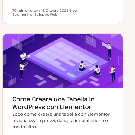
70 min di lettura
16 Ottobre 2023
Blog
Tempo di lettura
Strumenti di Sviluppo Web
D
P
A
a
o
r
t
s
g
a
t
o
a
t
m
g
y
e
g
p
n
i
e
t
o
o
r
n
a
t
a
Come Creare una Tabella in
WordPress con Elementor
Ecco come creare una tabella con Elementor
e visualizzare prezzi, dati, grafici, statistiche e
molto altro.