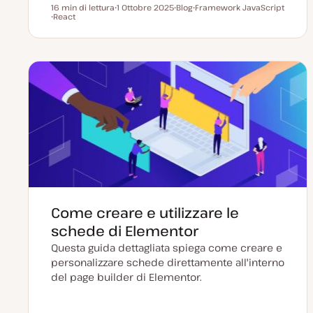
16 min di lettura
1 Ottobre 2025
Blog
Framework JavaScript
Tempo di lettura
React
D
P
A
A
a
o
r
r
t
s
g
g
a
t
o
o
a
t
m
m
g
y
e
e
g
p
n
n
i
e
t
t
o
o
o
r
n
a
t
a
Come creare e utilizzare le
schede di Elementor
Questa guida dettagliata spiega come creare e
personalizzare schede direttamente all'interno
del page builder di Elementor.