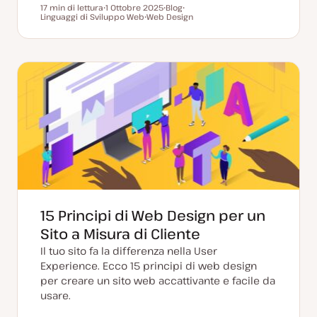
17 min di lettura
1 Ottobre 2025
Blog
Tempo di lettura
Linguaggi di Sviluppo Web
D
Web Design
P
A
a
A
o
r
t
r
s
g
a
g
t
o
a
o
t
m
g
m
y
e
g
e
p
n
i
n
e
t
o
t
o
r
o
n
a
t
a
15 Principi di Web Design per un
Sito a Misura di Cliente
Il tuo sito fa la differenza nella User
Experience. Ecco 15 principi di web design
per creare un sito web accattivante e facile da
usare.