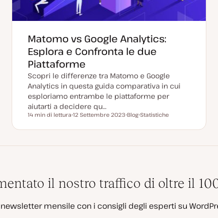
Matomo vs Google Analytics:
Esplora e Confronta le due
Piattaforme
Scopri le differenze tra Matomo e Google
Analytics in questa guida comparativa in cui
esploriamo entrambe le piattaforme per
aiutarti a decidere qu…
14 min di lettura
12 Settembre 2023
Blog
Statistiche
Tempo di lettura
D
P
A
a
o
r
t
s
g
a
t
o
a
t
m
g
y
e
g
p
n
i
e
t
o
o
r
tato il nostro traffico di oltre il 1
n
a
t
a
a newsletter mensile con i consigli degli esperti su WordPr