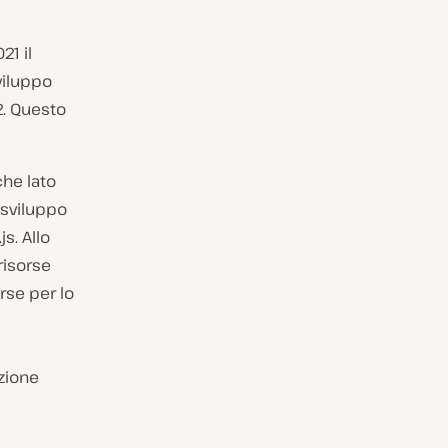
21 il
viluppo
2. Questo
he lato
 sviluppo
s. Allo
risorse
rse per lo
azione