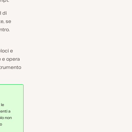
ipt.
l di
e, se
ntro.
loci e
e e opera
strumento
 le
enti a
olo non
ro