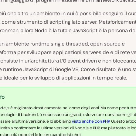
un linguaggio di programmazione né un framework JavaScr
più che altro un ambiente in cui è possibile eseguire il cur
 come strumento di scripting lato server. Metaforicament
Ironman, allora Node è la tuta e JavaScript è la persona de
un ambiente runtime single-threaded, open source e
aforma per sviluppare applicazioni server-side e di rete ve
 Consiste in un’architettura I/O event-driven e non bloccant
 runtime JavaScript di Google V8. Come risultato, è uno 
 e ideale per lo sviluppo di applicazioni in tempo reale.
nfo
de.js è migliorato drasticamente nel corso degli anni. Ma come per tutte
cnologie di backend, è necessario un grande sforzo per convincere gli ut
ssare all’ultima versione, e lo abbiamo
visto anche con PHP
. Questo artic
 limita a confrontare le ultime versioni di Node.js e PHP, ma piuttosto le lo
rsioni più popolari (e le loro caratteristiche).