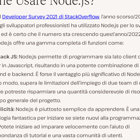
hé Usare Node.js?
l
Developer Survey 2021 di StackOverflow
, l’anno scorso/20
li sviluppatori professionisti ha utilizzato Node.js per lo s
, ed è certo che il numero sta crescendo quest’anno/202
de.js offre una gamma completa di funzioni come:
tack JS:
Node.js permette di programmare sia lato client c
 in Javascript, risultando in una potente combinazione di
nd e backend. È forse il vantaggio più significativo di Node.j
 modo, supera le limitazioni dell’impiego di due team di 
 potreste risparmiare una quantità considerevole di riso
po generale del progetto.
icità:
Node.js è piuttosto semplice da apprendere. È una
ogia fantastica per iniziare se siete nuovi alla programm
otete iniziare ad imparare velocemente con l’aiuto di
ondanza di tutorial e una vasta comunità di utenti.