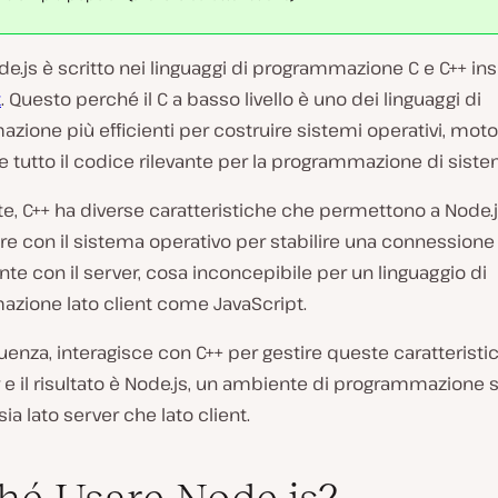
ode.js è scritto nei linguaggi di programmazione C e C++ in
t
. Questo perché il C a basso livello è uno dei linguaggi di
ione più efficienti per costruire sistemi operativi, motor
 tutto il codice rilevante per la programmazione di siste
rte, C++ ha diverse caratteristiche che permettono a Node.j
 con il sistema operativo per stabilire una connessione 
te con il server, cosa inconcepibile per un linguaggio di
zione lato client come JavaScript.
enza, interagisce con C++ per gestire queste caratteristi
e il risultato è Node.js, un ambiente di programmazione 
sia lato server che lato client.