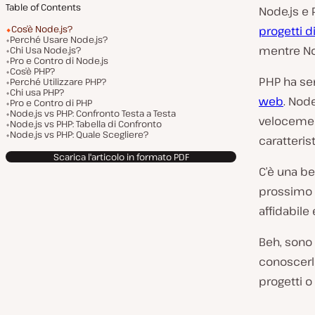
Table of Contents
Node.js e 
Cos’è Node.js?
progetti d
Perché Usare Node.js?
mentre Nod
Chi Usa Node.js?
Pro e Contro di Node.js
Cos’è PHP?
PHP ha ser
Perché Utilizzare PHP?
Chi usa PHP?
web
. Nod
Pro e Contro di PHP
Node.js vs PHP: Confronto Testa a Testa
velocemen
Node.js vs PHP: Tabella di Confronto
Node.js vs PHP: Quale Scegliere?
caratteris
Scarica l'articolo in formato PDF
C’è una be
prossimo p
affidabile
Beh, sono 
conoscerli
progetti o