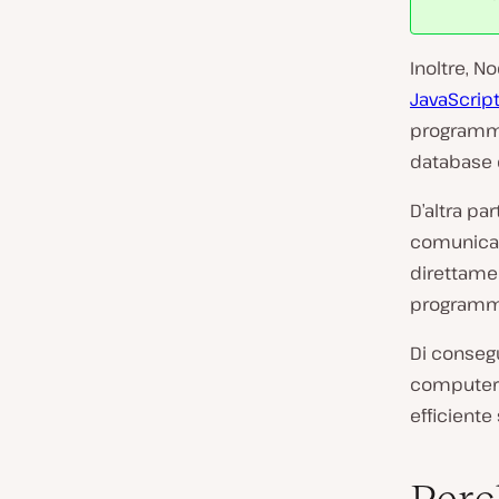
Inoltre, N
JavaScrip
programmaz
database e
D’altra pa
comunicare
direttamen
programma
Di consegu
computer 
efficiente 