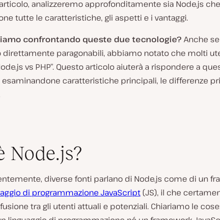
articolo, analizzeremo approfonditamente sia Node.js che
e tutte le caratteristiche, gli aspetti e i vantaggi.
tiamo confrontando queste due tecnologie?
Anche se
direttamente paragonabili, abbiamo notato che molti ut
ode.js vs PHP”. Questo articolo aiuterà a rispondere a que
R
saminandone caratteristiche principali, le differenze prin
i
.
p
r
o
d
u
c
è Node.js?
i
v
i
d
ntemente, diverse fonti parlano di Node.js come di un f
e
uaggio di programmazione JavaScript
(JS), il che certamen
o
usione tra gli utenti attuali e potenziali. Chiariamo le cose