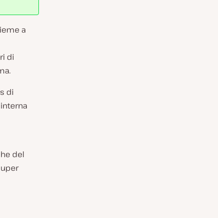
sieme a
i di
ma.
s di
interna
che del
super