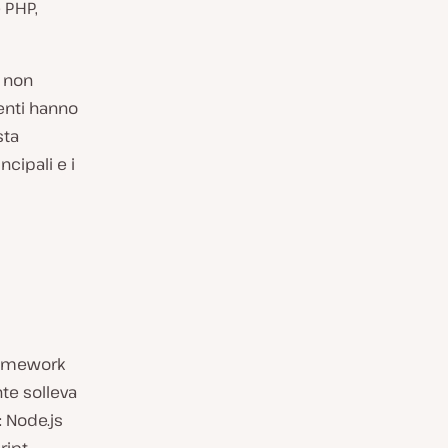
 PHP,
 non
enti hanno
sta
cipali e i
ramework
te solleva
: Node.js