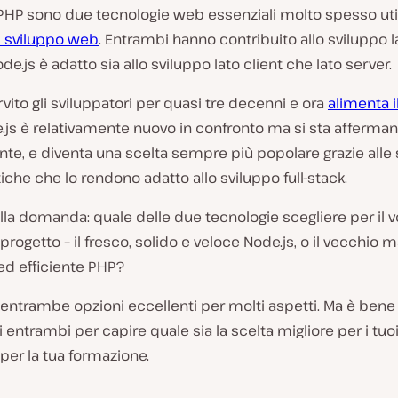
PHP sono due tecnologie web essenziali molto spesso util
i sviluppo web
. Entrambi hanno contribuito allo sviluppo l
e.js è adatto sia allo sviluppo lato client che lato server.
vito gli sviluppatori per quasi tre decenni e ora
alimenta i
e.js è relativamente nuovo in confronto ma si sta afferm
te, e diventa una scelta sempre più popolare grazie alle
tiche che lo rendono adatto allo sviluppo full-stack.
lla domanda: quale delle due tecnologie scegliere per il v
rogetto – il fresco, solido e veloce Node.js, o il vecchio 
 ed efficiente PHP?
entrambe opzioni eccellenti per molti aspetti. Ma è bene
 entrambi per capire quale sia la scelta migliore per i tuo
 per la tua formazione.