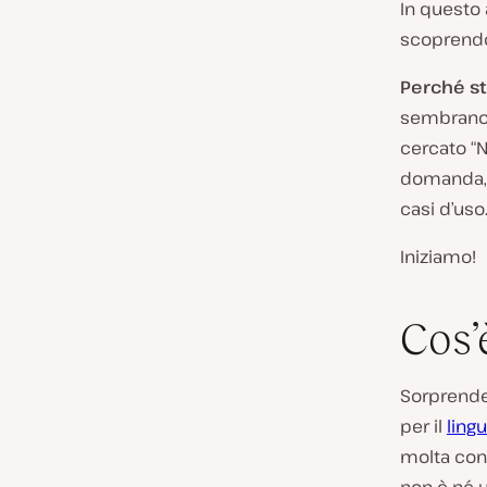
In questo 
scoprendon
Perché s
sembrano 
cercato “N
domanda, e
casi d’uso
Iniziamo!
Cos’
Sorprende
per il
ling
molta conf