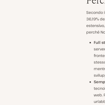
Perc
Secondo i
36,19% deg
estensivo
perché No
Full s
server
fronte
stesso
mentre
svilup
Sempl
tecnol
web. P
un’abb