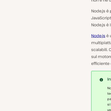
non è né 
Node.js è 
JavaScript
Node.js è 
Node.js
è 
multipiatt
scalabili.
sul motore
efficiente
I
No
te
pa
si
ve