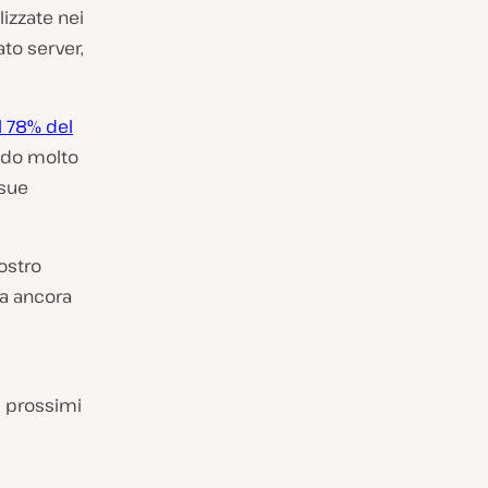
izzate nei
ato server,
l 78% del
ando molto
 sue
ostro
ma ancora
i prossimi