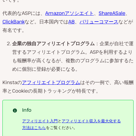
代表的なASPには、
Amazonアソシエイト
、
ShareASale
、
ClickBank
など。日本国内では
A8
、
バリューコマース
などが
有名です。
企業の独自アフィリエイトプログラム
：企業が自社で運
営するアフィリエイトプログラム。ASPを利用するより
も報酬率が高くなるが、複数のプログラムに参加するた
めに個別に登録が必要になる。
Kinstaの
アフィリエイトプログラム
はその一例で、高い報酬
率とCookieの長期トラッキングが特長です。
Info
アフィリエイト入門
と
アフィリエイト収入を最大化する
方法はこちら
をご覧ください。