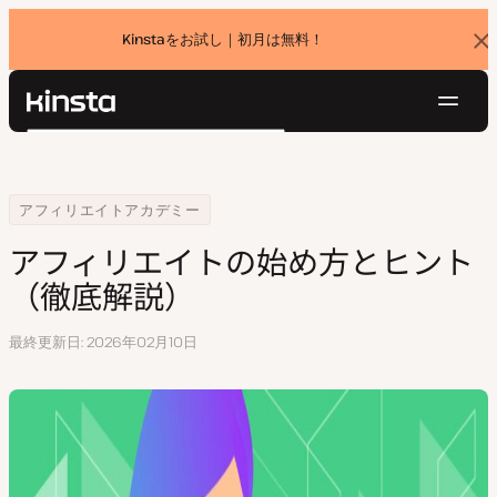
Kinstaをお試し｜初月は無料！
バ
ナ
ー
を
ナ
閉
Kinsta®
検
じ
ビ
プラットフォーム
る
索
ゲ
ソリューション
ログイン
無料でお試し
ー
Home
アフィリエイトセンター
アフィリエイトの始め方とヒント（徹底解説）
アフィリエイトアカデミー
価格設定
リソース
シ
アフィリエイトの始め方とヒント
お問い合わせ
ョ
（徹底解説）
ン
最終更新日
2026年02月10日