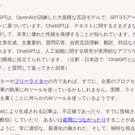
。
tGPTは、OpenAIが訓練した大規模な言語モデルで、GPT-3.5ア
ャに基づいています。ChatGPTは、テキストに関するさまざま
対して、非常に優れた性能を発揮することが知られています。
文章生成、文書要約、質問応答、自然言語理解、翻訳、対話な
れます。ChatGPTは、人工知能に関する研究や実用的なアプリ
の開発に役立てられています。（注釈：日本語で「ChatGPTと
？」と質問して返ってきた回答）
ターや
フリーライター
の方であれば、すでに、企業のブログセ
事の執筆にAIツールを使っているかもしれません。実際、ライ
を書くことに何らかのAIツールを使っているようです。
AIにより生成される記事は、不正確であったり、すでに投稿
酷似）していたり、あるいは
盗用につながったり
することがあ
ように、常に適切な、最適化の施された、そして、独特な視点