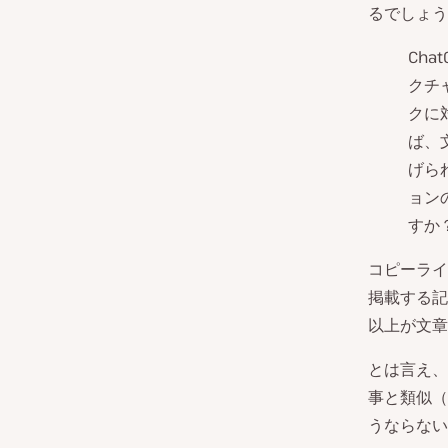
るでしょう
Cha
クチ
クに
ば、
げら
ョン
すか
コピーライ
掲載する記
以上が文章
とは言え、
事と類似（
うならない