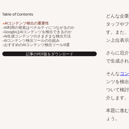
Table of Contents
どんな企業
AIコンテンツ検出の重要性
タッフやフ
AI利用の発覚はペナルティにつながるのか
す。また、
GoogleはAIコンテンツを検出できるのか
AI生成コンテンツのさまざまな検出方法
ン上位表示
AIコンテンツ検出ツールの仕組み
おすすめのAIコンテンツ検出ツール9選
さらに厄介
記事のPDF版をダウンロード
で生成され
そんな
コン
ンツを検出
ついて検討
介します。
本題に進む
ょう。