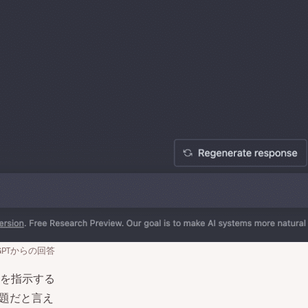
tGPTからの回答
を指示する
難題だと言え