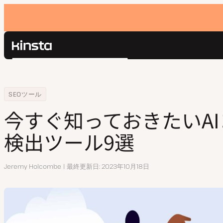
Kinsta®
検
プラットフォーム
索
ソリューション
ログイン
Home
リソースセンター
今すぐ知っておきたいAIコンテンツ検出ツール9選
SEOツール
価格設定
リソース
今すぐ知っておきたいA
お問い合わせ
検出ツール9選
執
Jeremy Holcombe
最終更新日
2023年10月18日
筆