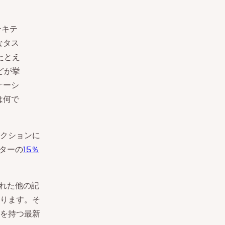
ーキテ
なタス
たとえ
どが挙
ケーシ
は何で
クションに
ターの
15％
された他の記
ります。そ
を持つ最新