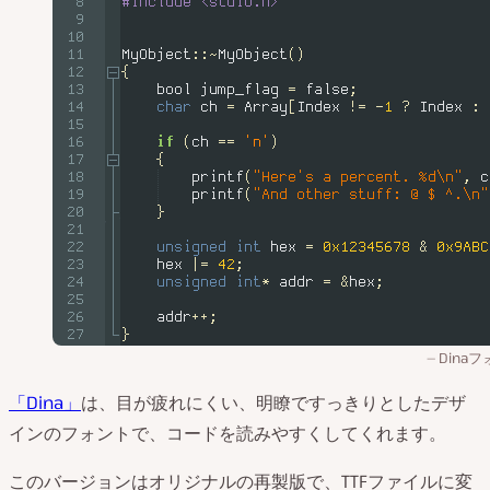
Dina
「Dina」
は、目が疲れにくい、明瞭ですっきりとしたデザ
インのフォントで、コードを読みやすくしてくれます。
このバージョンはオリジナルの再製版で、TTFファイルに変