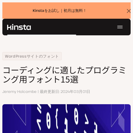
Kinstaをお試し｜初月は無料！
バ
ナ
ー
を
ナ
閉
Kinsta®
検
じ
ビ
プラットフォーム
る
索
ゲ
ソリューション
ログイン
無料でお試し
ー
Home
リソースセンター
コーディングに適したプログラミング用フォント15選
WordPressサイトのフォント
価格設定
リソース
シ
コーディングに適したプログラミ
お問い合わせ
ョ
ング用フォント15選
ン
執
Jeremy Holcombe
最終更新日
2024年03月01日
筆