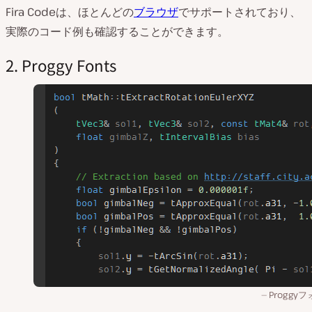
Fira Codeは、ほとんどの
ブラウザ
でサポートされており、
実際のコード例も確認することができます。
2. Proggy Fonts
Proggy