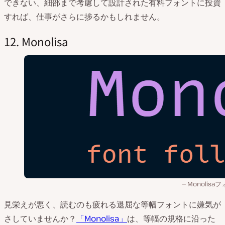
できない、細部まで考慮して設計された有料フォントに投資
すれば、仕事がさらに捗るかもしれません。
12. Monolisa
Monolisa
見栄えが悪く、読むのも疲れる退屈な等幅フォントに嫌気が
さしていませんか？
「Monolisa」
は、等幅の規格に沿った