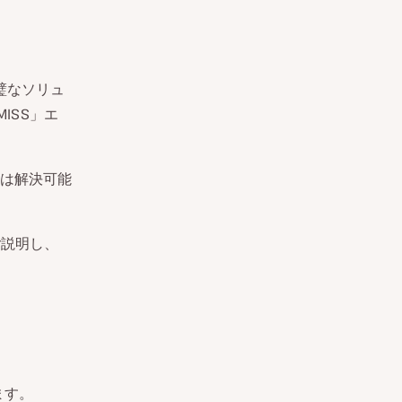
璧なソリュ
ISS」エ
は解決可能
ご説明し、
ます。