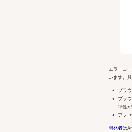
エラーコー
います。具
ブラウ
ブラウ
率性が
アクセ
開発者
はA