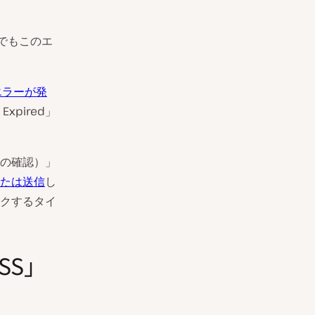
でもこのエ
のエラーが発
xpired」
送信の確認）」
たは送信
し
クするタイ
ISS」