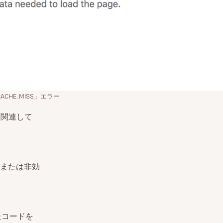
_CACHE_MISS」エラー
に関連して
または非効
たコードを