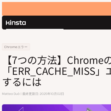
Kinsta®
検
プラットフォーム
索
ソリューション
ログイン
Home
リソースセンター
【7つの方法】Chromeの「ERR_CACHE_MISS」エラーを解決するには
Chromeエラー
価格設定
リソース
【7つの方法】Chrome
お問い合わせ
「ERR_CACHE_MIS
するには
執
Matteo Duò
最終更新日
2025年10月02日
筆