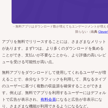
無料アプリはダウンロード数が増えてもエンゲージメントが増え
限らない（
出典
:
Clever
アプリを無料でリリースすることには、さまざまなメリット
があります。まず1つは、より多くのダウンロードを集める
ことができ、支払いが不要なことから、より評価の高いレビ
ューを受ける可能性が高い点。
無料アプリをダウンロードして使用してくれるユーザーが増
えることで、余分なトラフィックを利用して、異なるタイプ
のユーザーに基づく複数の収益源を確保することができま
す。例えば、無料でアプリを利用するユーザーにはデフォル
トで広告が表示され、
有料会員
になると広告が非表示にな
り、さまざまな機能が利用できるようになるなど。