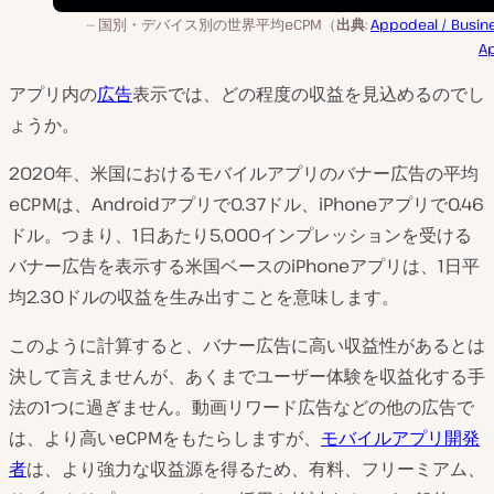
国別・デバイス別の世界平均eCPM（
出典
:
Appodeal / Busine
A
アプリ内の
広告
表示では、どの程度の収益を見込めるのでし
ょうか。
2020年、米国におけるモバイルアプリのバナー広告の平均
eCPMは、Androidアプリで0.37ドル、iPhoneアプリで0.46
ドル。つまり、1日あたり5,000インプレッションを受ける
バナー広告を表示する米国ベースのiPhoneアプリは、1日平
均2.30ドルの収益を生み出すことを意味します。
このように計算すると、バナー広告に高い収益性があるとは
決して言えませんが、あくまでユーザー体験を収益化する手
法の1つに過ぎません。動画リワード広告などの他の広告で
は、より高いeCPMをもたらしますが、
モバイルアプリ開発
者
は、より強力な収益源を得るため、有料、フリーミアム、