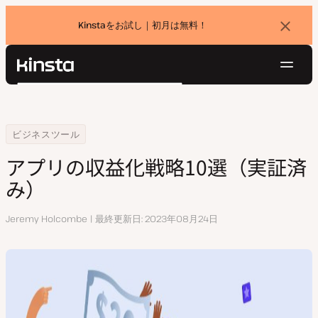
Kinstaをお試し｜初月は無料！
バ
ナ
ー
を
ナ
閉
Kinsta®
検
じ
ビ
プラットフォーム
る
索
ゲ
ソリューション
ログイン
無料でお試し
ー
Home
リソースセンター
アプリの収益化戦略10選（実証済み）
ビジネスツール
価格設定
リソース
シ
アプリの収益化戦略10選（実証済
お問い合わせ
ョ
み）
ン
執
Jeremy Holcombe
最終更新日
2023年08月24日
筆