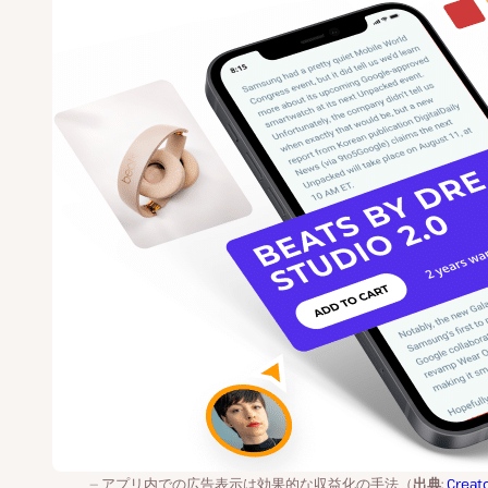
アプリ内での広告表示は効果的な収益化の手法（
出典
:
Creat