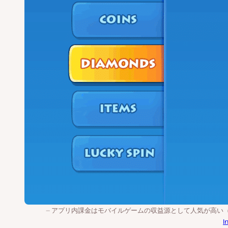
アプリ内課金はモバイルゲームの収益源として人気が高い
I