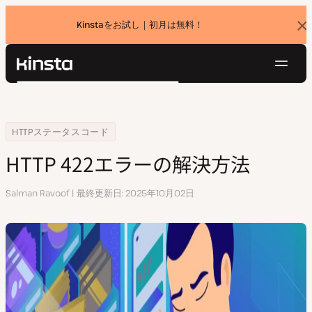
Kinstaをお試し｜初月は無料！
バ
ナ
ー
を
ナ
閉
Kinsta®
検
じ
ビ
プラットフォーム
る
索
ゲ
ソリューション
ログイン
無料でお試し
ー
Home
リソースセンター
HTTP 422エラーの解決方法
HTTPステータスコード
価格設定
リソース
シ
HTTP 422エラーの解決方法
お問い合わせ
ョ
ン
執
Salman Ravoof
最終更新日
2025年10月02日
筆