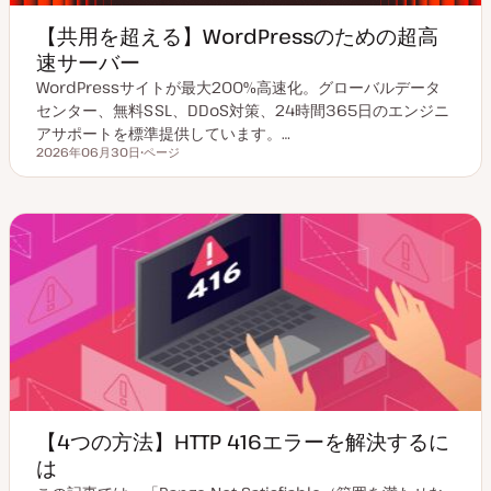
【共用を超える】WordPressのための超高
速サーバー
WordPressサイトが最大200%高速化。グローバルデータ
センター、無料SSL、DDoS対策、24時間365日のエンジニ
アサポートを標準提供しています。…
2026年06月30日
ページ
更新日
投
稿
タ
イ
プ
【4つの方法】HTTP 416エラーを解決するに
は