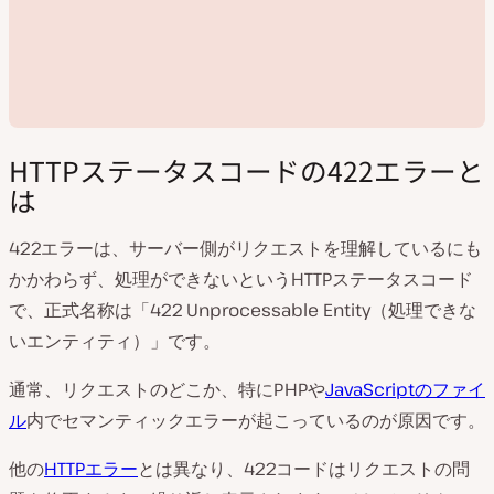
HTTPステータスコードの422エラーと
は
422エラーは、サーバー側がリクエストを理解しているにも
動
かかわらず、処理ができないというHTTPステータスコード
画
で、正式名称は「422 Unprocessable Entity（処理できな
を
再
いエンティティ）」です。
生
通常、リクエストのどこか、特にPHPや
JavaScriptのファイ
ル
内でセマンティックエラーが起こっているのが原因です。
他の
HTTPエラー
とは異なり、422コードはリクエストの問