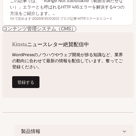
この記事では、「Range Not Satisfiable（範囲を満たせな
い）」エラーとも呼ばれるHTTP 416エラーを解決する4つの
方法をご紹介します。…
1分で読めます
2025年10月02日
ブログ記事
HTTPステータスコード
読むのにかかる時間
更
投
ト
新
稿
ピ
コンテンツ管理システム（CMS）
日
タ
ッ
イ
ク
プ
製品情報