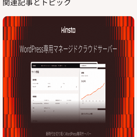
関連記事とトピック
サ
k
t
イ
e
t
ト
d
e
I
r
n