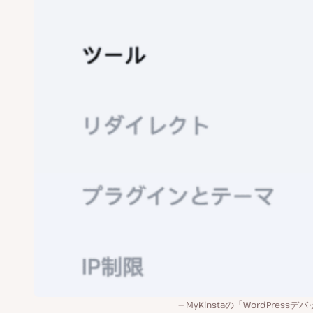
MyKinstaの「WordPressデ