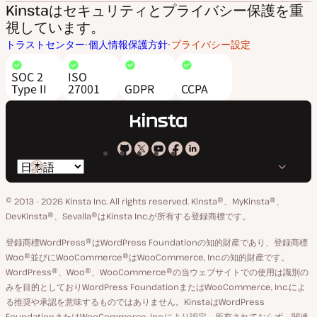
Kinstaはセキュリティとプライバシー保護を重
視しています。
トラストセンター
個人情報保護方針
プライバシー設定
SOC 2
ISO
Type II
27001
GDPR
CCPA
Kinsta
Kinsta
Kinsta
Kinsta
Kinsta
言
の
の
の
の
の
語
GitHub
X
YouTube
Facebook
LinkedIn
© 2013 - 2026 Kinsta Inc. All rights reserved.
Kinsta®、MyKinsta®、
の
ア
ペ
DevKinsta®、Sevalla®はKinsta Inc.が所有する登録商標です。
切
カ
ー
登録商標WordPress®はWordPress Foundationの知的財産であり、登録商標
り
ウ
ジ
Woo®並びにWooCommerce®はWooCommerce, Inc.の知的財産です。
替
WordPress®、Woo®、WooCommerce®の当ウェブサイトでの使用は識別の
ン
え
みを目的としておりWordPress FoundationまたはWooCommerce, Inc.によ
ト
る推奨や承認を意味するものではありません。KinstaはWordPress
FoundationまたはWooCommerce, Inc.により認定、所有されておらず、関連