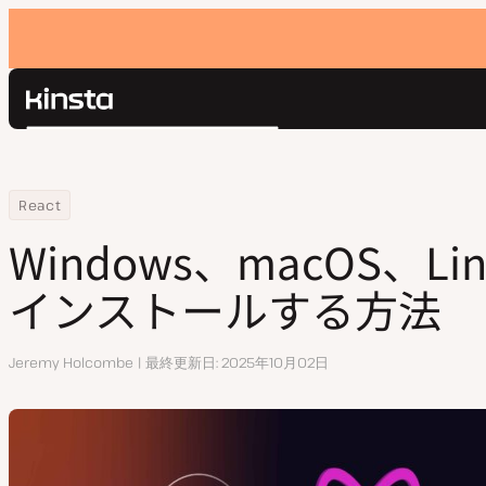
Kinsta®
検
プラットフォーム
索
ソリューション
ログイン
Home
リソースセンター
Windows、macOS、LinuxにReactをインストールする方法
React
価格設定
リソース
Windows、macOS、Lin
お問い合わせ
インストールする方法
執
Jeremy Holcombe
最終更新日
2025年10月02日
筆