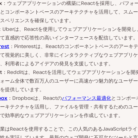
x
：ウェブアプリケーションの構築にReactを採用し、パフォ
とコンポーネントベースのアーキテクチャを活用して、スムー
スペリエンスを確保しています。
：Uberは、Reactを使用してウェブアプリケーションを開発
て直感的で応答性の高いインターフェースを配信しています。
rest
：Pinterestは、Reactのコンポーネントベースのアーキ
て視覚的に美しく、非常にインタラクティブなウェブアプリケ
、利用者によるアイデアの発見を支援しています。
t
：Redditは、Reactを活用してウェブアプリケーションを
ォーム全体で数百万人のユーザーに高速かつ魅力的なユーザー
を提供しています。
box
：Dropboxは、Reactの
パフォーマンス最適化
とコンポー
ーキテクチャを活用し、ファイルを管理・共有するためのユー
で効率的なウェブアプリケーションを作成しています。
業はReactを使用することで、この人気のあるJavaScriptラ
性を実証しています。最新のウェブ開発に不可欠なツールと言