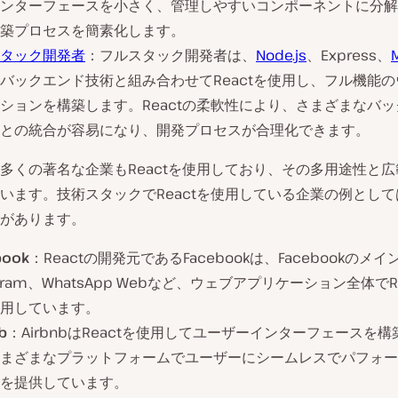
ンターフェースを小さく、管理しやすいコンポーネントに分解
築プロセスを簡素化します。
タック開発者
：フルスタック開発者は、
Node.js
、Express、
バックエンド技術と組み合わせてReactを使用し、フル機能
ションを構築します。Reactの柔軟性により、さまざまなバ
との統合が容易になり、開発プロセスが合理化できます。
多くの著名な企業もReactを使用しており、その多用途性と
います。技術スタックでReactを使用している企業の例とし
があります。
book
：Reactの開発元であるFacebookは、Facebookのメ
tagram、WhatsApp Webなど、ウェブアプリケーション全体でR
用しています。
b
：AirbnbはReactを使用してユーザーインターフェースを
まざまなプラットフォームでユーザーにシームレスでパフォー
を提供しています。