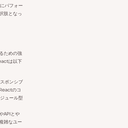
にパフォー
選択肢となっ
するための強
actは以下
スポンシブ
eactのコ
ジュール型
APIとや
、複雑なユー