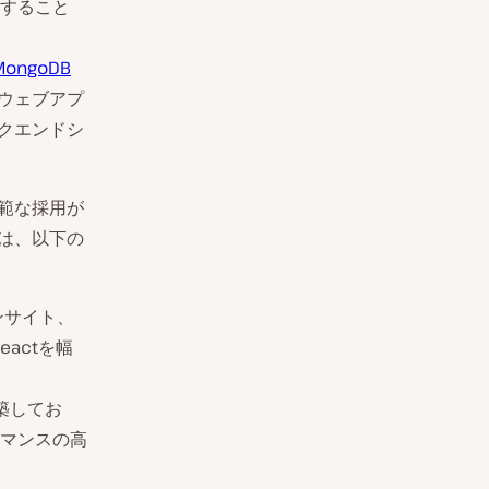
すること
MongoDB
のウェブアプ
ックエンドシ
広範な採用が
ては、以下の
インサイト、
eactを幅
構築してお
マンスの高