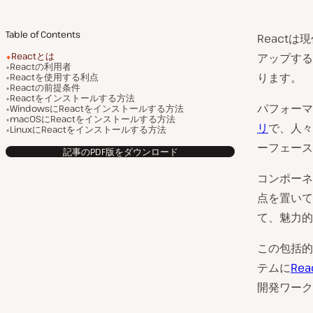
Table of Contents
React
Reactとは
アップする
Reactの利用者
ります。
Reactを使用する利点
Reactの前提条件
Reactをインストールする方法
パフォーマ
WindowsにReactをインストールする方法
macOSにReactをインストールする方法
リ
で、人々
LinuxにReactをインストールする方法
ーフェース
記事のPDF版をダウンロード
コンポーネ
点を置いて
て、魅力的
この包括的
テムに
Rea
開発ワーク