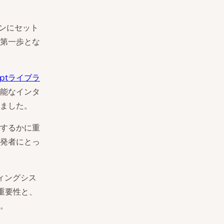
シンにセット
第一歩とな
riptライブラ
能なインタ
ました。
するかに重
発者にとっ
ティングシス
重要性と、
。