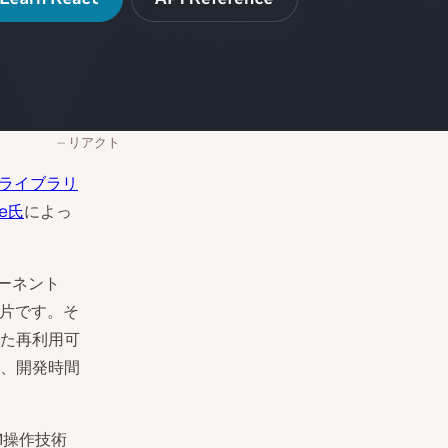
リアクト
ptライブラリ
ke氏
によっ
ーネント
断片です。そ
た再利用可
、開発時間
M操作技術