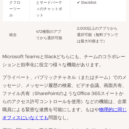
クフロ
とサードパーテ
✔ SlackBot
ーツー
ィのチャットボ
ル
ット
2,000以上のアプリから
472種類のアプ
統合
選択可能（無料プランで
リから選択可能
は最大10個まで）
Microsoft TeamsとSlackどちらにも、チームのコラボレー
ションと効率化に役立つ様々な機能があります。
プライベート、パブリックチャネル（またはチーム）でのメ
ッセージ、メッセージ履歴の検索、ビデオ会議、画面共有、
ファイル共有（SharePointのようなOffice 365スイートか
らのアクセス許可コントロールを使用）などの機能は、企業
職員による緊密な連携を可能にします。もはや
物理的に同じ
オフィスにいなくても
問題なし。