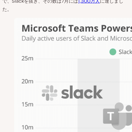
で、Slackを抜き、その数は7月には
1,300万人
に達しまし
た。