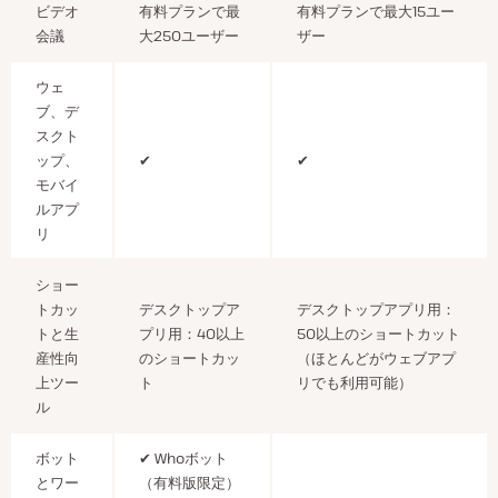
ビデオ
有料プランで最
有料プランで最大15ユー
会議
大250ユーザー
ザー
ウェ
ブ、デ
スクト
ップ、
✔
✔
モバイ
ルアプ
リ
ショー
トカッ
デスクトップア
デスクトップアプリ用：
トと生
プリ用：40以上
50以上のショートカット
産性向
のショートカッ
（ほとんどがウェブアプ
上ツー
ト
リでも利用可能）
ル
ボット
✔ Whoボット
とワー
（有料版限定）