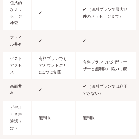
包括的
なメッ
✔ （無料プランで最大1万
✔
セージ
件のメッセージまで）
検索
ファイ
✔
✔
ル共有
ゲスト
有料プランでも
有料プランでは外部ユー
アクセ
アカウントごと
ザーと無制限に協力可能
ス
に5つに制限
画面共
✔ （無料プランでは利用
✔
有
できない）
ビデオ
と音声
無制限
無制限
通話（1
対1）