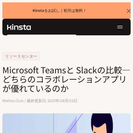
Kinstaをお試し｜初月は無料！
バ
ナ
ー
を
ナ
閉
Kinsta®
検
じ
ビ
プラットフォーム
る
索
ゲ
ソリューション
ログイン
無料でお試し
ー
Home
Microsoft Teamsと Slackの比較—どちらのコラボレーションアプ
リソースセンター
価格設定
リソース
シ
Microsoft Teamsと Slackの比較—
お問い合わせ
ョ
どちらのコラボレーションアプリ
ン
が優れているのか
執
Matteo Duò
最終更新日
2021年08月03日
筆