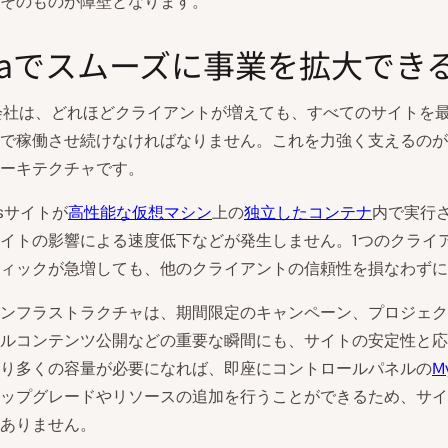
そのものが障壁となります。
nstaでスムーズに事業を拡大でき
会社は、どれほどクライアントが増えても、すべてのサイトを
で稼働させ続けなければなりません。これを力強く支えるのが、K
ーキテクチャです。
ssサイトが
高性能な仮想マシン
上の
独立したコンテナ
内で実行
イトの影響による速度低下などが発生しません。1つのクライ
ィックが急増しても、他のクライアントの信頼性を損なわずに
aのインフラストラクチャは、期間限定のキャンペーン、プロジェ
ルコンテンツ公開などの重要な瞬間にも、サイトの安定性と応
り多くの容量が必要になれば、即座にコントロールパネルの
M
ップグレードやリソースの追加を行うことができるため、サイ
ありません。