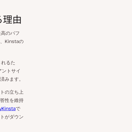
る理由
最高のパフ
instaの
されるた
アントサイ
済みます。
クトの立ち上
答性を維持
yKinsta
で
トがダウン