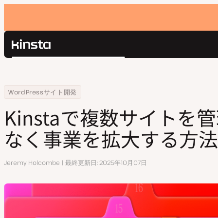
Kinsta®
検
プラットフォーム
索
ソリューション
ログイン
Home
リソースセンター
Kinstaで複数サイトを管理して無理なく事業を拡大する方法
WordPressサイト開発
価格設定
リソース
Kinstaで複数サイトを
お問い合わせ
なく事業を拡大する方法
執
Jeremy Holcombe
最終更新日
2025年10月07日
筆