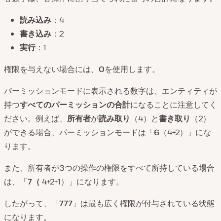
読み込み
：4
書き込み
：2
実行
：1
権限を与えない場合には、
0
を使用します。
パーミッションモードに表示される数字は、エンティティが
持つ
すべてのパーミッションの合計
になることに注意してく
ださい。例えば、
所有者
が
読み取り
（4）と
書き取り
（2）
ができる場合、パーミッションモードは「
6
（4+2）」にな
ります。
また、所有者が3つの操作の権限をすべて所持している場合
は、「
7（
4+2+1）」になります。
したがって、「
777
」は最も広く権限が付与されている状態
になります。