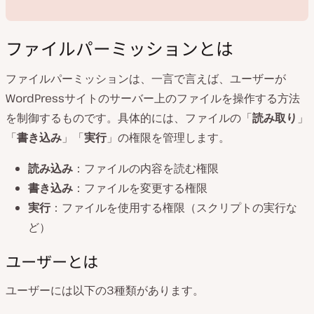
ファイルパーミッションとは
ファイルパーミッションは、一言で言えば、ユーザーが
WordPressサイトのサーバー上のファイルを操作する方法
動
を制御するものです。具体的には、ファイルの「
読み取り
」
画
を
「
書き込み
」「
実行
」の権限を管理します。
再
生
読み込み
：ファイルの内容を読む権限
書き込み
：ファイルを変更する権限
実行
：ファイルを使用する権限（スクリプトの実行な
ど）
ユーザーとは
ユーザーには以下の3種類があります。