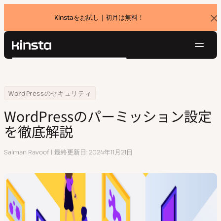
Kinstaをお試し｜初月は無料！
バ
ナ
ー
を
ナ
閉
Kinsta®
検
じ
ビ
プラットフォーム
る
索
ゲ
ソリューション
ログイン
無料でお試し
ー
Home
リソースセンター
WordPressのパーミッション設定を徹底解説
WordPressのセキュリティ
価格設定
リソース
シ
WordPressのパーミッション設定
お問い合わせ
ョ
を徹底解説
ン
執
Salman Ravoof
最終更新日
2024年11月21日
筆