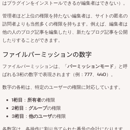
はプラグインをインストールできるが編集者はできない）。
管理者ほど上位の権限を持たない編集者は、サイトの匿名の
訪問者よりも当然多くの権限を持ちます。例えば、編集者は
他の人のブログ記事を編集したり、新たなブログ記事を公開
したりすることができます。
ファイルパーミッションの数字
ファイルパーミッションは、「
パーミッションモード
」と呼
ばれる3桁の数字で表現されます（例：
777
、
440
）。
数字の各桁は、特定のユーザーの権限に対応しています。
1桁目
：
所有者
の権限
2桁目
：
グループ
の権限
3桁目
：
他のユーザ
の権限
各数字は、各操作に割り当てられた番号の合計になります。