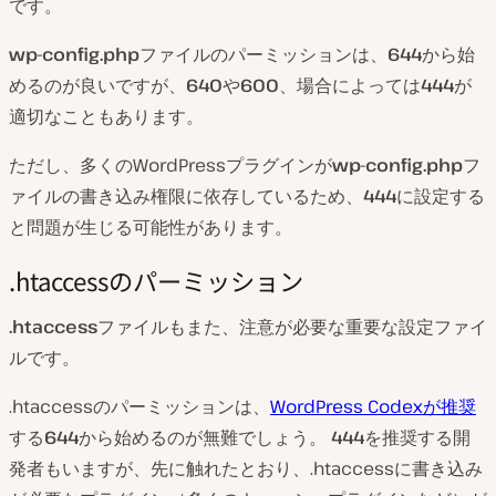
です。
wp-config.php
ファイルのパーミッションは、
644
から始
めるのが良いですが、
640
や
600
、場合によっては
444
が
適切なこともあります。
ただし、多くのWordPressプラグインが
wp-config.php
フ
ァイルの書き込み権限に依存しているため、
444
に設定する
と問題が生じる可能性があります。
.htaccessのパーミッション
.htaccess
ファイルもまた、注意が必要な重要な設定ファイ
ルです。
.htaccessのパーミッションは、
WordPress Codexが推奨
する
644
から始めるのが無難でしょう。
444
を推奨する開
発者もいますが、先に触れたとおり、.htaccessに書き込み