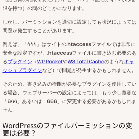
限を持つ）の間のどこかになります。
しかし、パーミッションを適切に設定しても状況によっては
問題が発生することがあります。
例えば、「
444
」はサイトの
.htaccess
ファイルでは非常に
安全な設定ですが、
.htaccess
ファイルに書き込む必要のあ
る
プラグイン
（
WP Rocket
や
W3 Total Cache
のような
キャ
ッシュプラグイン
など）で問題が発生するかもしれません。
そのため、書き込みの権限が必要なプラグインを使用してい
る場合、ウェブサーバーの設定によっては、もう少し寛容な
「
644
」あるいは「
666
」に変更する必要があるかもしれま
せん。
WordPressのファイルパーミッションの変
更は必要？