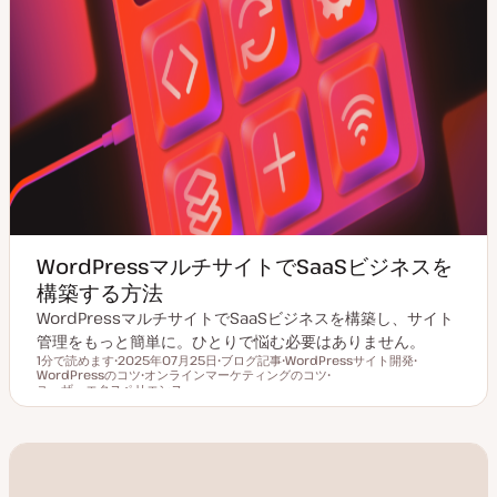
WordPressマルチサイトでSaaSビジネスを
構築する方法
WordPressマルチサイトでSaaSビジネスを構築し、サイト
管理をもっと簡単に。ひとりで悩む必要はありません。
1分で読めます
2025年07月25日
ブログ記事
WordPressサイト開発
WordPressのコツ
更
オンラインマーケティングのコツ
投
ト
ト
読むのにかかる時間
ユーザーエクスペリエンス
新
ト
稿
ピ
ト
ピ
日
ピ
タ
ッ
ピ
ッ
ッ
イ
ク
ッ
ク
ク
プ
ク