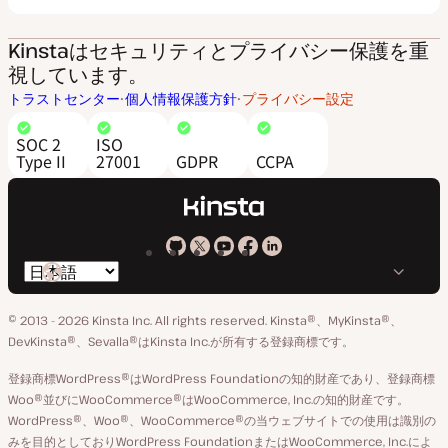
Kinstaはセキュリティとプライバシー保護を重
視しています。
トラストセンター
個人情報保護方針
プライバシー設定
SOC 2
ISO
Type II
27001
GDPR
CCPA
Kinsta
Kinsta
Kinsta
Kinsta
Kinsta
言
の
の
の
の
の
語
GitHub
X
YouTube
Facebook
LinkedIn
© 2013 - 2026 Kinsta Inc. All rights reserved.
Kinsta®、MyKinsta®、
の
ア
ペ
DevKinsta®、Sevalla®はKinsta Inc.が所有する登録商標です。
切
カ
ー
登録商標WordPress®はWordPress Foundationの知的財産であり、登録商標
り
ウ
ジ
Woo®並びにWooCommerce®はWooCommerce, Inc.の知的財産です。
替
WordPress®、Woo®、WooCommerce®の当ウェブサイトでの使用は識別の
ン
え
みを目的としておりWordPress FoundationまたはWooCommerce, Inc.によ