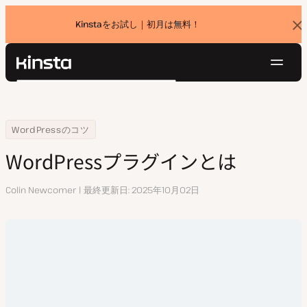
Kinstaをお試し｜初月は無料！
バ
ナ
ー
を
ナ
閉
Kinsta®
検
じ
ビ
プラットフォーム
る
索
ゲ
ソリューション
ログイン
無料でお試し
ー
Home
リソースセンター
WordPressプラグインとは
WordPressのコツ
価格設定
リソース
シ
WordPressプラグインとは
お問い合わせ
ョ
ン
執
Colin Newcomer
最終更新日
2025年10月02日
筆