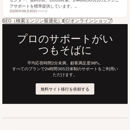
アサポートを標準提供しています。…
2026年06月30日
ページ
更新日
投
稿
SEO（検索エンジン最適化）
EC/オンラインショップ
タ
イ
プ