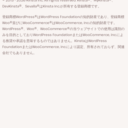
の
ア
ペ
DevKinsta®、Sevalla®はKinsta Inc.が所有する登録商標です。
切
カ
ー
登録商標WordPress®はWordPress Foundationの知的財産であり、登録商標
り
ウ
ジ
Woo®並びにWooCommerce®はWooCommerce, Inc.の知的財産です。
替
WordPress®、Woo®、WooCommerce®の当ウェブサイトでの使用は識別の
ン
え
みを目的としておりWordPress FoundationまたはWooCommerce, Inc.によ
ト
る推奨や承認を意味するものではありません。KinstaはWordPress
FoundationまたはWooCommerce, Inc.により認定、所有されておらず、関連
会社でもありません。