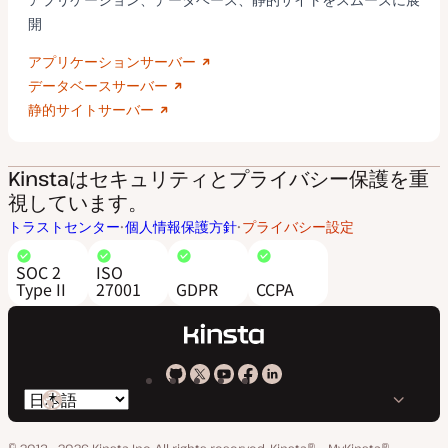
開
アプリケーションサーバー
データベースサーバー
静的サイトサーバー
Kinstaはセキュリティとプライバシー保護を重
視しています。
トラストセンター
個人情報保護方針
プライバシー設定
SOC 2
ISO
Type II
27001
GDPR
CCPA
Kinsta
Kinsta
Kinsta
Kinsta
Kinsta
言
の
の
の
の
の
語
GitHub
X
YouTube
Facebook
LinkedIn
© 2013 - 2026 Kinsta Inc. All rights reserved.
Kinsta®、MyKinsta®、