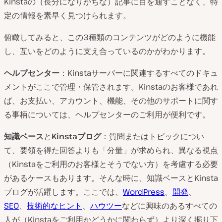
Kinstaの（長分になりがちな）記事に目を通すことなく、特
定の情報を素早く見つけられます。
俯瞰してみると、この3種類のコンテンツがどのように機能
し、互いをどのように支え合っているのかがわかります。
ヘルプセンター
：Kinstaサーバーに関連するすべてのドキュ
メントがここで管理・保管されます。Kinstaのお客様であれ
ば、お支払い、アカウント、機能、その他のサポートに関す
る事柄については、ヘルプセンターのご利用が便利です。
知識ベース
と
Kinstaブログ
：質問またはトピックについ
て、要領を得た回答よりも「分量」が求められ、異なる視点
（Kinstaをご利用のお客様とそうでない方）を考慮する必要
があるケースもあります。そんな時に、知識ベースとKinsta
ブログが活躍します。ここでは、
WordPress
、
開発
、
SEO
、
技術的なヒント
、
ハウツー
などに興味のあるすべての
人が（Kinstaをご利用かどうかに関わらず）より深く掘り下