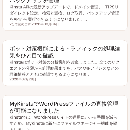
バックアップを管理
Kinsta APIの最新アップデートで、ドメイン管理、HTTPSリ
ダイレクト設定、検索と置換、ログ取得、バックアップ管理
をAPIから実行できるようになりました。…
2分で読めます
2026年08月04日
読むのにかかる時間
更
新
日
ボット対策機能によるトラフィックの処理結
果をひと目で確認
Kinstaのボット対策の分析機能を改良しました。全てのリク
エストの分類から処理結果までを、パスやIPアドレスなどの
詳細情報とともに確認できるようになりま…
2026年07月28日
更新日
MyKinstaでWordPressファイルの直接管理
が可能になりました
Kinstaでは、WordPressサイトの運用にかかる手間を減ら
すため、MyKinstaに新たにファイルマネージャー機能を導
入しました。…