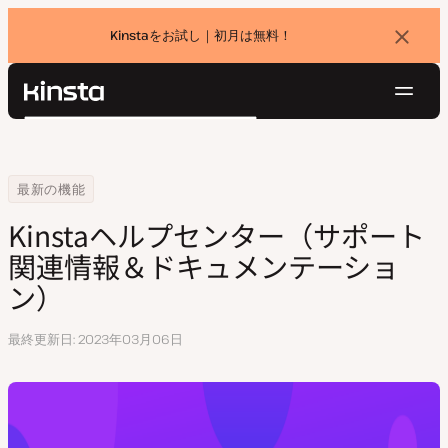
Kinstaをお試し｜初月は無料！
バ
ナ
ー
を
ナ
閉
Kinsta®
検
じ
ビ
プラットフォーム
る
索
ゲ
ソリューション
ログイン
無料でお試し
ー
Home
Kinstaヘルプセンター（サポート関連情報＆ドキュメンテーション）
最新の機能
価格設定
リソース
シ
Kinstaヘルプセンター（サポート
お問い合わせ
ョ
関連情報＆ドキュメンテーショ
ン
ン）
最終更新日
2023年03月06日