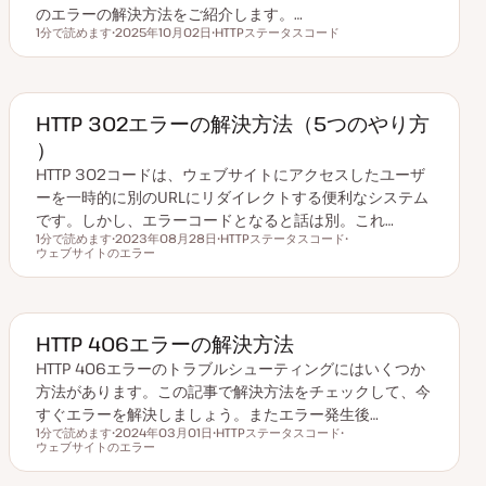
のエラーの解決方法をご紹介します。…
1分で読めます
2025年10月02日
HTTPステータスコード
読むのにかかる時間
更
ト
新
ピ
日
ッ
ク
HTTP 302エラーの解決方法（5つのやり方
）
HTTP 302コードは、ウェブサイトにアクセスしたユーザ
ーを一時的に別のURLにリダイレクトする便利なシステム
です。しかし、エラーコードとなると話は別。これ…
1分で読めます
2023年08月28日
HTTPステータスコード
読むのにかかる時間
ウェブサイトのエラー
更
ト
ト
新
ピ
ピ
日
ッ
ッ
ク
ク
HTTP 406エラーの解決方法
HTTP 406エラーのトラブルシューティングにはいくつか
方法があります。この記事で解決方法をチェックして、今
すぐエラーを解決しましょう。またエラー発生後…
1分で読めます
2024年03月01日
HTTPステータスコード
読むのにかかる時間
ウェブサイトのエラー
更
ト
ト
新
ピ
ピ
日
ッ
ッ