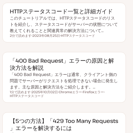
HTTPステータスコード一覧と詳細ガイド
このチュートリアルでは、HTTPステータスコードのリス
トを紹介し、ステータスコードがサーバーの状態について
教えてくれることと関連異常の解決方法について…
2分で読めます
2023年08月25日
HTTPステータスコード
読むのにかかる時間
更
ト
新
ピ
日
ッ
ク
「400 Bad Request」エラーの原因と解
決方法を解説
「400 Bad Request」エラーは通常、クライアント側の
問題でサーバーがリクエストを処理できない場合に発生し
ます。主な原因と解決方法をご紹介します。…
1分で読めます
2025年10月02日
Chromeエラー
Firefoxエラー
読むのにかかる時間
HTTPステータスコード
更
ト
ト
ト
新
ピ
ピ
ピ
日
ッ
ッ
ッ
ク
ク
ク
【5つの方法】「429 Too Many Requests
」エラーを解決するには