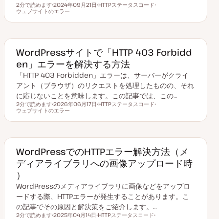
2分で読めます
2024年09月21日
HTTPステータスコード
読むのにかかる時間
ウェブサイトのエラー
更
ト
ト
新
ピ
ピ
日
ッ
ッ
ク
ク
WordPressサイトで「HTTP 403 Forbidd
en」エラーを解決する方法
「HTTP 403 Forbidden」エラーは、サーバーがクライ
アント（ブラウザ）のリクエストを処理したものの、それ
に応じないことを意味します。この記事では、この…
2分で読めます
2026年06月17日
HTTPステータスコード
読むのにかかる時間
ウェブサイトのエラー
更
ト
ト
新
ピ
ピ
日
ッ
ッ
ク
ク
WordPressでのHTTPエラー解決方法（メ
ディアライブラリへの画像アップロード時
）
WordPressのメディアライブラリに画像などをアップロ
ードする際、HTTPエラーが発生することがあります。こ
の記事でその原因と解決策をご紹介します。…
2分で読めます
2025年04月14日
HTTPステータスコード