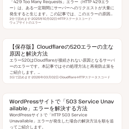
「429 Too Many Requests」エラー（HTTP 429エラ
ー）は、ある一定期間にサーバーへのリクエストが大量に
発生すると生じます。この記事では、このエラーの原因…
2分で読めます
2025年10月02日
HTTPステータスコード
読むのにかかる時間
ウェブサイトのエラー
更
ト
ト
新
ピ
ピ
日
ッ
ッ
ク
ク
【保存版】Cloudflareの520エラーの主な
原因と解決方法
エラー520はCloudflareが接続されない原因となるサーバ
ーのエラーです。本記事ではその処理方法と再発防止策を
ご紹介します。…
3分で読めます
2026年03月02日
Cloudflare
HTTPステータスコード
読むのにかかる時間
更
ト
ト
新
ピ
ピ
日
ッ
ッ
ク
ク
WordPressサイトで「503 Service Unav
ailable」エラーを解決する方法
WordPressサイトで「HTTP 503 Service
Unavailable」エラーが発生した場合の解決方法を順を追
ってご紹介します。