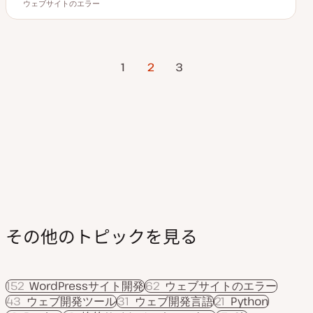
読むのにかかる時間
ウェブサイトのエラー
更
ト
ト
新
ピ
ピ
日
ッ
ッ
ク
ク
投
前のページ
1
2
次のページ
3
稿
の
ペ
ー
ジ
送
り
その他のトピックを見る
152
WordPressサイト開発
62
ウェブサイトのエラー
43
ウェブ開発ツール
31
ウェブ開発言語
21
Python