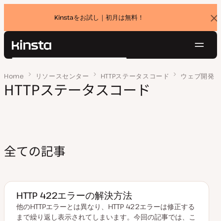
Kinstaをお試し｜初月は無料！
バ
ナ
ー
を
ナ
閉
Kinsta®
検
じ
ビ
プラットフォーム
る
索
Home
ページ 2
リソースセンター
HTTPステータスコード
ウェブ開発
ゲ
ソリューション
HTTPステータスコード
ログイン
無料でお試し
ー
価格設定
リソース
シ
お問い合わせ
ョ
ン
全ての記事
HTTP 422エラーの解決方法
他のHTTPエラーとは異なり、HTTP 422エラーは修正する
まで繰り返し表示されてしまいます。今回の記事では、こ