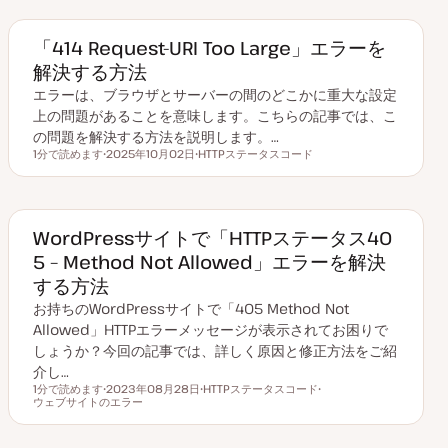
ク
ク
「414 Request-URI Too Large」エラーを
解決する方法
エラーは、ブラウザとサーバーの間のどこかに重大な設定
上の問題があることを意味します。こちらの記事では、こ
の問題を解決する方法を説明します。…
1分で読めます
2025年10月02日
HTTPステータスコード
読むのにかかる時間
更
ト
新
ピ
日
ッ
ク
WordPressサイトで「HTTPステータス40
5 – Method Not Allowed」エラーを解決
する方法
お持ちのWordPressサイトで「405 Method Not
Allowed」HTTPエラーメッセージが表示されてお困りで
しょうか？今回の記事では、詳しく原因と修正方法をご紹
介し…
1分で読めます
2023年08月28日
HTTPステータスコード
読むのにかかる時間
ウェブサイトのエラー
更
ト
ト
新
ピ
ピ
日
ッ
ッ
ク
ク