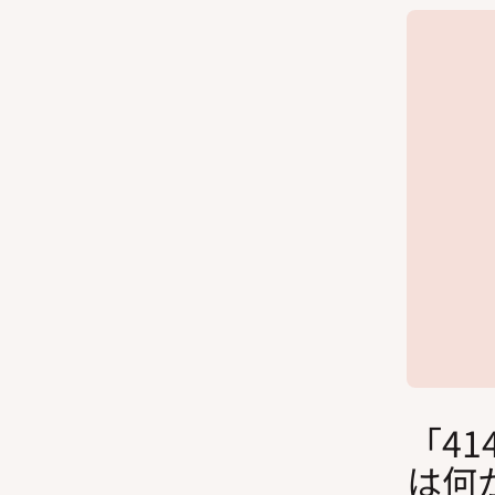
「414
は何