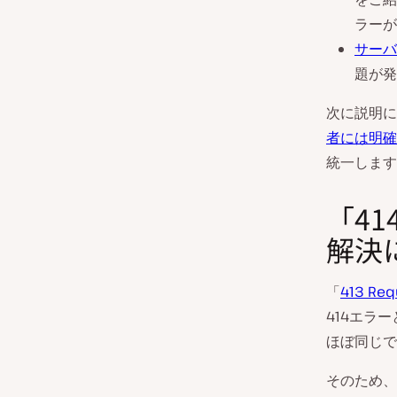
ラーが
サーバ
題が発
次に説明に
者には明確
統一します
「414
解決
「
413 Requ
414エラ
ほぼ同じで
そのため、