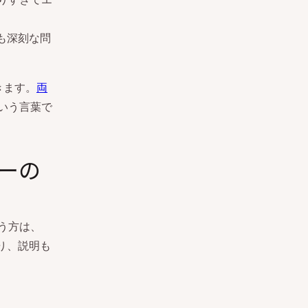
も深刻な問
きます。
両
いう言葉で
エラーの
う方は、
り、説明も
。