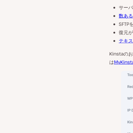
サーバ
数ある
SFT
復元が
テキス
Kinst
は
MyKinst