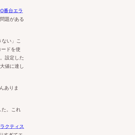
00番台エラ
問題がある
きない」こ
）コードを使
。設定した
大値に達し
さんありま
した。これ
ラクティス
なりすぎてエ