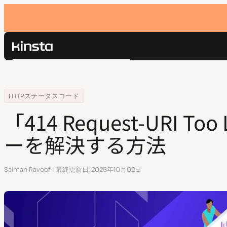
Kinsta®
検
プラットフォーム
索
ソリューション
ログイン
Home
リソースセンター
「414 Request-URI Too Large」エラーを解決する方法
HTTPステータスコード
価格設定
リソース
「414 Request-URI To
お問い合わせ
ーを解決する方法
執
Salman Ravoof
最終更新日
2025年10月02日
筆