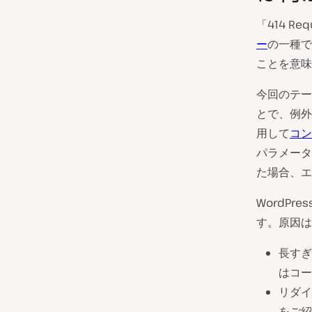
「414 R
ー
の一種で
ことを意味
今回のテー
とで、例外が
用して
コン
パラメータ
た場合、エ
WordP
す。原因は
長すぎ
はコー
リダイ
をご紹