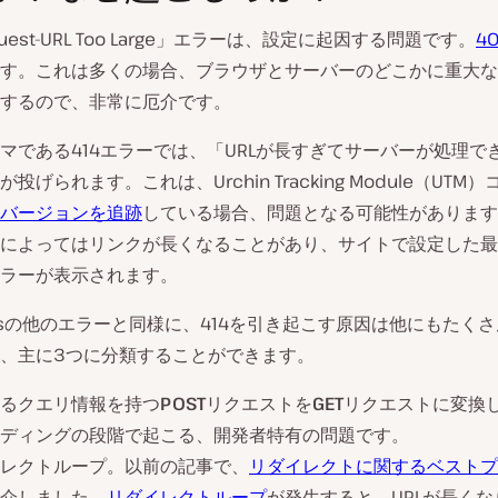
equest-URL Too Large」エラーは、設定に起因する問題です。
4
す。これは多くの場合、ブラウザとサーバーのどこかに重大な
動
するので、非常に厄介です。
画
を
マである414エラーでは、「URLが長すぎてサーバーが処理で
再
投げられます。これは、Urchin Tracking Module（UTM
生
バージョンを追跡
している場合、問題となる可能性があります
によってはリンクが長くなることがあり、サイトで設定した最
ラーが表示されます。
ressの他のエラーと同様に、414を引き起こす原因は他にもたく
、主に3つに分類することができます。
るクエリ情報を持つ
POST
リクエストを
GET
リクエストに変換
ディングの段階で起こる、開発者特有の問題です。
レクトループ。以前の記事で、
リダイレクトに関するベストプ
介しました。
リダイレクトループ
が発生すると、URLが長く