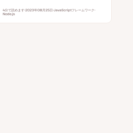
4分で読めます
2023年08月25日
JavaScriptフレームワーク
読むのにかかる時間
Node.js
更
ト
ト
新
ピ
ピ
日
ッ
ッ
ク
ク