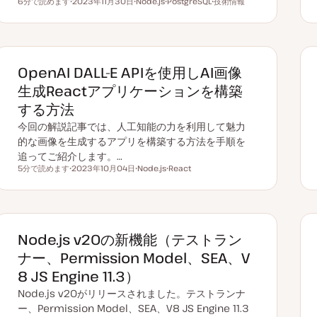
6分で読めます
2023年11月30日
Node.js
PostgreSQL
技術情報
読むのにかかる時間
更
ト
ト
ト
新
ピ
ピ
ピ
日
ッ
ッ
ッ
ク
ク
ク
OpenAI DALL-E APIを使用しAI画像
生成Reactアプリケーションを構築
する方法
今回の解説記事では、人工知能の力を利用して魅力
的な画像を生成するアプリを構築する方法を手順を
追ってご紹介します。…
5分で読めます
2023年10月04日
Node.js
React
読むのにかかる時間
更
ト
ト
新
ピ
ピ
日
ッ
ッ
ク
ク
Node.js v20の新機能（テストラン
ナー、Permission Model、SEA、V
8 JS Engine 11.3）
Node.js v20がリリースされました。テストランナ
ー、Permission Model、SEA、V8 JS Engine 11.3