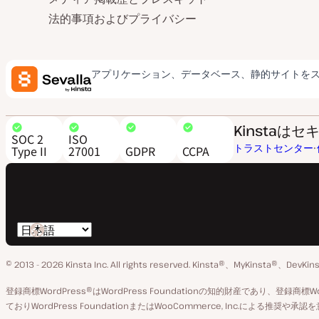
法的事項およびプライバシー
アプリケーション、データベース、静的サイトを
Kinsta
SOC 2
ISO
トラストセンター
Type II
27001
GDPR
CCPA
言
語
© 2013 - 2026 Kinsta Inc. All rights reserved.
Kinsta®、MyKinsta®、DevK
の
切
登録商標WordPress®はWordPress Foundationの知的財産であり、登録商
ておりWordPress FoundationまたはWooCommerce, Inc.による推奨
り