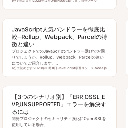
1分で読めます
2023年12月04日
Node.js
ウェブ開発ツール
読むのにかかる時間
更
ト
ト
新
ピ
ピ
日
ッ
ッ
ク
ク
JavaScript人気バンドラーを徹底比
較─Rollup、Webpack、Parcelの特
徴と違い
プロジェクトでのJavaScriptバンドラー選びでお困
りでしょうか。Rollup、Webpack、Parcelの違い
についてご紹介します。…
4分で読めます
2023年10月11日
JavaScript学習リソース
Node.js
読むのにかかる時間
更
ト
ト
新
ピ
ピ
日
ッ
ッ
ク
ク
【3つのシナリオ別】「ERR_OSSL_E
VP_UNSUPPORTED」エラーを解決す
るには
開発プロジェクトのセキュリティ強化にOpenSSLを
使用している場合、