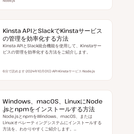
読むのにかかる時間
Node.js
更
ト
ト
新
ピ
ピ
日
ッ
ッ
ク
ク
Kinsta APIとSlackでKinstaサービス
の管理を効率化する方法
Kinsta APIとSlack統合機能を使用して、Kinstaサー
ビスの管理を効率化する方法をご紹介します。
6分で読めます
2024年10月01日
API
Kinstaサービス
Node.js
読むのにかかる時間
更
ト
ト
ト
新
ピ
ピ
ピ
日
ッ
ッ
ッ
ク
ク
ク
Windows、macOS、LinuxにNode
.jsとnpmをインストールする方法
Node.jsとnpmをWindows、macOS、または
Linuxオペレーティングシステムにインストールする
方法を、わかりやすくご紹介します。…