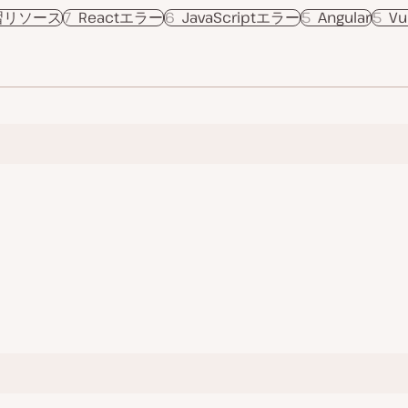
t学習リソース
7
Reactエラー
6
JavaScriptエラー
5
Angular
5
Vu