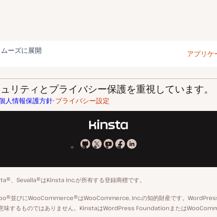
スムーズに展開
アプリケ
はセキュリティとプライバシー保護を重視しています。
個人情報保護方針
プライバシー設定
Kinsta
Kinsta
Kinsta
Kinsta
Kinsta
の
の
の
の
の
GitHub
X
YouTube
Facebook
LinkedIn
insta®、Sevalla®はKinsta Inc.が所有する登録商標です。
ア
ペ
標Woo®並びにWooCommerce®はWooCommerce, Inc.の知的財産です。Wo
カ
ー
や承認を意味するものではありません。KinstaはWordPress FoundationまたはW