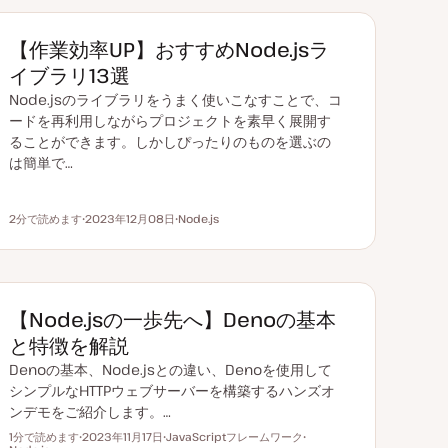
【作業効率UP】おすすめNode.jsラ
イブラリ13選
Node.jsのライブラリをうまく使いこなすことで、コ
ードを再利用しながらプロジェクトを素早く展開す
ることができます。しかしぴったりのものを選ぶの
は簡単で…
2分で読めます
2023年12月08日
Node.js
読むのにかかる時間
更
ト
新
ピ
日
ッ
ク
【Node.jsの一歩先へ】Denoの基本
と特徴を解説
Denoの基本、Node.jsとの違い、Denoを使用して
シンプルなHTTPウェブサーバーを構築するハンズオ
ンデモをご紹介します。…
1分で読めます
2023年11月17日
JavaScriptフレームワーク