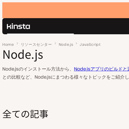
Kinsta®
検
プラットフォーム
索
Home
ページ 2
リソースセンター
Node.js
JavaScript
ソリューション
Node.js
ログイン
価格設定
リソース
お問い合わせ
Node.jsのインストール方法から、
Node.jsアプリのビルド
との比較など、Node.jsにまつわる様々なトピックをご紹介
全ての記事