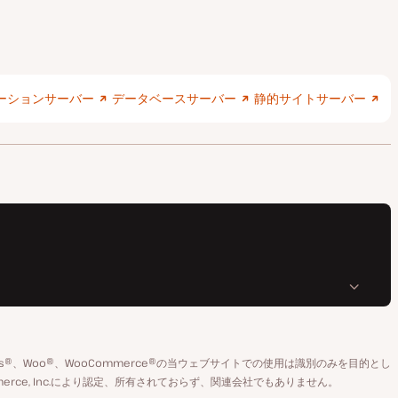
ーションサーバー
データベースサーバー
静的サイトサーバー
rdPress®、Woo®、WooCommerce®の当ウェブサイトでの使用は識別のみを目的とし
ooCommerce, Inc.により認定、所有されておらず、関連会社でもありません。