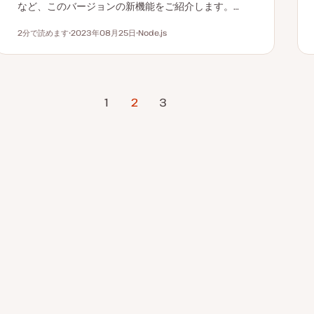
など、このバージョンの新機能をご紹介します。…
2分で読めます
2023年08月25日
Node.js
読むのにかかる時間
更
ト
新
ピ
日
ッ
ク
前のページ
1
2
次のページ
3