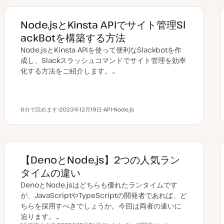
Node.jsとKinsta APIでサイト管理Sl
ackBotを構築する方法
Node.jsとKinsta APIを使って便利なSlackbotを作
成し、Slackスラッシュコマンドでサイト管理を効率
化する方法をご紹介します。…
6分で読めます
2023年12月19日
API
Node.js
読むのにかかる時間
更
ト
ト
新
ピ
ピ
日
ッ
ッ
ク
ク
【DenoとNode.js】2つの人気ラン
タイムの違い
DenoとNode.jsはどちらも優れたランタイムです
が、JavaScriptやTypeScriptの開発者であれば、ど
ちらを採用すべきでしょうか。今回は両者の違いに
迫ります。…