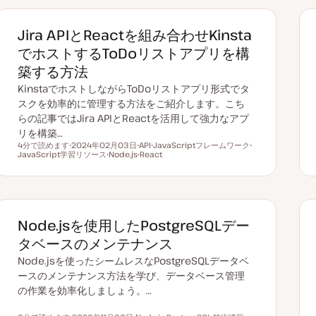
Jira APIとReactを組み合わせKinsta
でホストするToDoリストアプリを構
築する方法
KinstaでホストしながらToDoリストアプリ形式でタ
スクを効率的に管理する方法をご紹介します。こち
らの記事ではJira APIとReactを活用して強力なアプ
リを構築…
4分で読めます
2024年02月03日
API
JavaScriptフレームワーク
読むのにかかる時間
JavaScript学習リソース
更
Node.js
ト
React
ト
ト
新
ト
ピ
ト
ピ
ピ
日
ピ
ッ
ピ
ッ
ッ
ッ
ク
ッ
ク
ク
ク
ク
Node.jsを使用したPostgreSQLデー
タベースのメンテナンス
Node.jsを使ったシームレスなPostgreSQLデータベ
ースのメンテナンス方法を学び、データベース管理
の作業を効率化しましょう。…