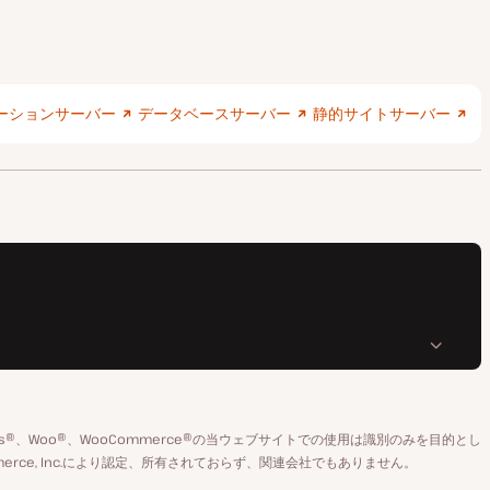
ーションサーバー
データベースサーバー
静的サイトサーバー
rdPress®、Woo®、WooCommerce®の当ウェブサイトでの使用は識別のみを目的とし
ooCommerce, Inc.により認定、所有されておらず、関連会社でもありません。