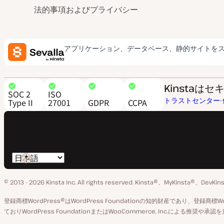
法的事項およびプライバシー
アプリケーション、データベース、静的サイトを
Kinsta
SOC 2
ISO
トラストセンター
Type II
27001
GDPR
CCPA
言
語
© 2013 - 2026 Kinsta Inc. All rights reserved.
Kinsta®、MyKinsta®、DevK
の
切
登録商標WordPress®はWordPress Foundationの知的財産であり、登録商
ておりWordPress FoundationまたはWooCommerce, Inc.による推奨
り