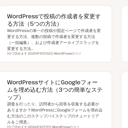
ク
WordPressで投稿の作成者を変更す
る方法（5つの方法）
WordPressの単一の投稿や固定ページで作成者を変
更する方法、複数の投稿で作成者を変更する方法
（一括編集）、および作成者アーカイブスラッグを
変更する方法…
1分で読めます
2025年10月02日
WordPressのコツ
読むのにかかる時間
更
ト
新
ピ
日
ッ
ク
WordPressサイトにGoogleフォー
ムを埋め込む方法（3つの簡単なステ
ップ）
調査を行ったり、訪問者から回答を収集する必要が
ありますか？WordPressにGoogleフォームを埋め込
む方法のこのステップバイステップのチュートリア
ルをご用意…
1分で読めます
2024年10月11日
WordPressのコツ