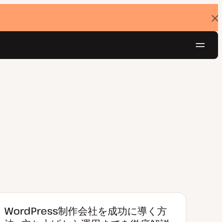
バ
ナ
ー
を
ナ
閉
じ
ビ
る
ゲ
無料でお試し
ー
シ
ョ
ン
WordPress制作会社を成功に導く方