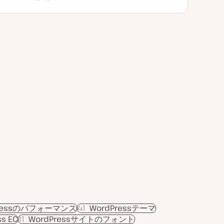
新
ピ
ピ
日
ッ
ッ
ク
ク
Pressのパフォーマンス
41
WordPressテーマ
s EC
11
WordPressサイトのフォント