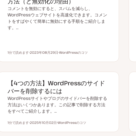
方法（と無効化の理由）
コメントを無効にすると、スパムを減らし、
WordPressウェブサイトを高速化できます。コメン
トをすばやくて簡単に無効にする手順をご紹介しま
す。…
1分で読めます
2023年08月29日
WordPressのコツ
読むのにかかる時間
更
ト
新
ピ
日
ッ
ク
【4つの方法】WordPressのサイド
バーを削除するには
WordPressサイトやブログのサイドバーを削除する
方法はいくつかあります。この記事で削除する方法
をすべてご紹介します。…
1分で読めます
2025年10月02日
WordPressのコツ
読むのにかかる時間
更
ト
新
ピ
日
ッ