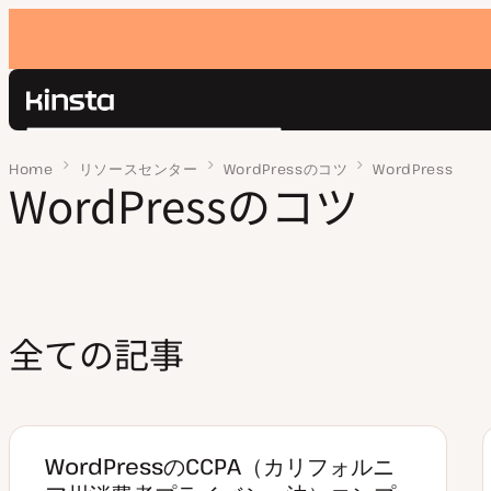
Kinsta®
検
プラットフォーム
索
Home
ページ 6
リソースセンター
WordPressのコツ
WordPress
ソリューション
WordPressのコツ
ログイン
価格設定
リソース
お問い合わせ
全ての記事
WordPressのCCPA（カリフォルニ