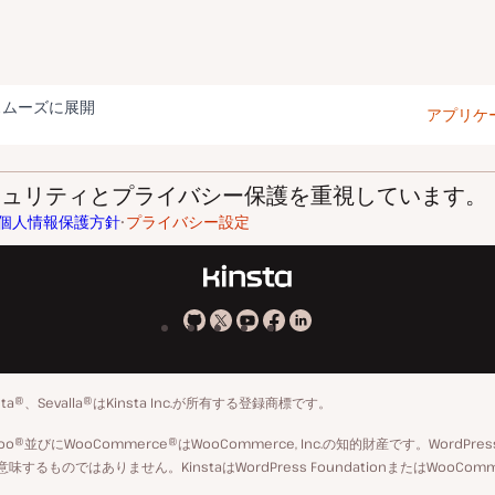
スムーズに展開
アプリケ
はセキュリティとプライバシー保護を重視しています。
個人情報保護方針
プライバシー設定
Kinsta
Kinsta
Kinsta
Kinsta
Kinsta
の
の
の
の
の
GitHub
X
YouTube
Facebook
LinkedIn
insta®、Sevalla®はKinsta Inc.が所有する登録商標です。
ア
ペ
標Woo®並びにWooCommerce®はWooCommerce, Inc.の知的財産です。Wo
カ
ー
や承認を意味するものではありません。KinstaはWordPress FoundationまたはW
ウ
ジ