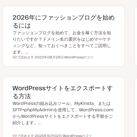
ク
2026年にファッションブログを始め
るには
ファッションブログを始めて、お金を稼ぐ方法を知
りたいですか？ドメイン名の選択をはじめマーケテ
ィングなど、知っておくべきことをすべてご説明し
ます。…
1分で読めます
2023年08月29日
WordPressのコツ
読むのにかかる時間
更
ト
新
ピ
日
ッ
ク
WordPressサイトをエクスポートす
る方法
WordPressの組み込みツール、MyKinsta、または
SFTP+phpMyAdminを使用して、WordPress.com
からWordPressサイトをエクスポートする手順をご
紹介します。…
1分で読めます
2025年10月02日
WordPressのコツ