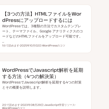
ク
【3つの方法】HTMLファイルをWor
dPressにアップロードするには
WordPressでは、3種類の方法でカスタムテンプレ
ート、テーマファイル、Google アナリティクスのコ
ードなどのHTMLファイルをアップロード可能です。
…
1分で読めます
2025年10月02日
WordPressのコツ
読むのにかかる時間
更
ト
新
ピ
日
ッ
ク
WordPressでJavascript解析を延期
する方法（4つの解決策）
WordPressでJavascript解析を延期する4つの対策
とその概要を説明します。
2分で読めます
2023年08月29日
JavaScript学習リソース
読むのにかかる時間
WordPressのコツ
更
ト
ト