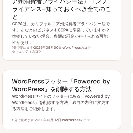
ア州消費者プライバシー法）コンプ
ライアンス—知っておくべき全てのこ
と
CCPAは、カリフォルニア州消費者プライバシー法で
す。あなとのビジネスもCCPAに準拠していますか？
準拠していない場合、多額の罰金が科せられる可能
性があり…
1分で読めます
2025年08月30日
WordPressのコツ
読むのにかかる時間
セキュリティのコツ
更
ト
ト
新
ピ
ピ
日
ッ
ッ
ク
ク
WordPressフッター「Powered by
WordPress」を削除する方法
WordPressサイトのフッターにある「Powered by
WordPress」を削除する方法、独自の内容に変更す
る方法をご紹介します。…
5分で読めます
2025年10月02日
WordPressのコツ
読むのにかかる時間
更
ト
新
ピ
日
ッ