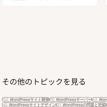
読むのにかかる時間
更
ト
新
ピ
日
ッ
ク
投
前の
稿
の
ペ
ー
ジ
送
り
その他のトピックを見る
152
WordPressサイト開発
76
WordPressサーバー
63
Wo
40
WordPressサイトデザイン
37
WordPressの問題と対処