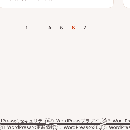
読むのにかかる時間
更
ト
新
ピ
日
ッ
ク
ページ
1
…
4
5
6
次のページ
7
rdPressのセキュリティ
49
WordPressプラグイン
43
Word
28
WordPressの更新情報
26
WordPressのSEO
15
WordPres