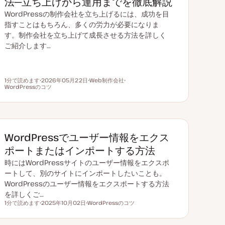
法─立ち上げから運用までを徹底解説
WordPressの制作会社を立ち上げるには、成功を目
指すことはもちろん、多くの労力が必要になりま
す。制作会社を立ち上げて成長させる方法を詳しく
ご紹介します…
1分で読めます
2026年05月22日
Web制作会社
読むのにかかる時間
WordPressのコツ
更
ト
ト
新
ピ
ピ
日
ッ
ッ
ク
ク
WordPressでユーザー情報をエクス
ポートまたはインポートする方法
時にはWordPressサイトのユーザー情報をエクスポ
ートして、別のサイトにインポートしたいことも。
WordPressのユーザー情報をエクスポートする方法
を詳しくご…
1分で読めます
2025年10月02日
WordPressのコツ
読むのにかかる時間
更
ト
新
ピ
日
ッ