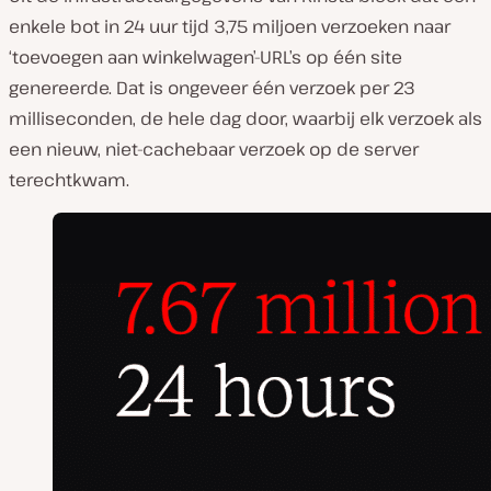
enkele bot in 24 uur tijd 3,75 miljoen verzoeken naar
‘toevoegen aan winkelwagen’-URL’s op één site
genereerde. Dat is ongeveer één verzoek per 23
milliseconden, de hele dag door, waarbij elk verzoek als
een nieuw, niet-cachebaar verzoek op de server
terechtkwam.