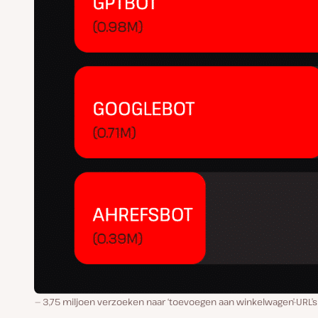
3,75 miljoen verzoeken naar ‘toevoegen aan winkelwagen’-URL’s