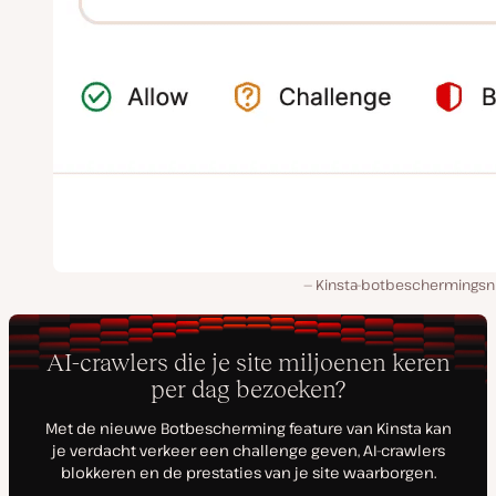
Kinsta-botbeschermingsn