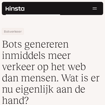
Navig
Kinsta®
Zoeken
Platform
Oplossingen
Inloggen
Probeer gratis
Home
Hulpbronnen
Blog
Bots genereren inmiddels meer verkeer op het web dan mensen. 
Botverkeer
Prijzen
Bronnen
Bots genereren
Contact
inmiddels meer
verkeer op het web
dan mensen. Wat is er
nu eigenlijk aan de
hand?