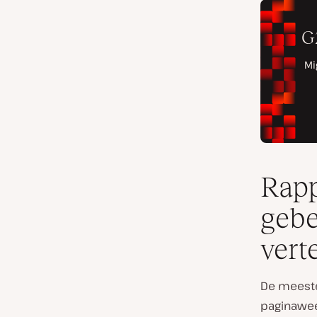
Rapp
gebe
vert
De meest
paginawe