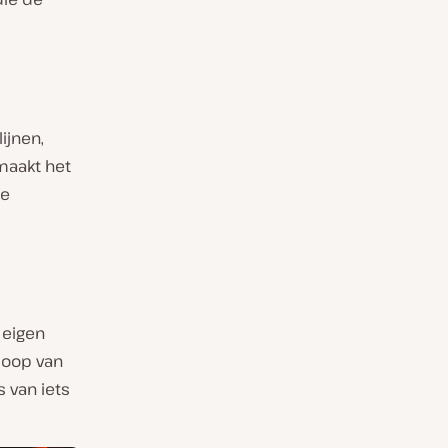
ijnen,
maakt het
de
 eigen
rloop van
s van iets