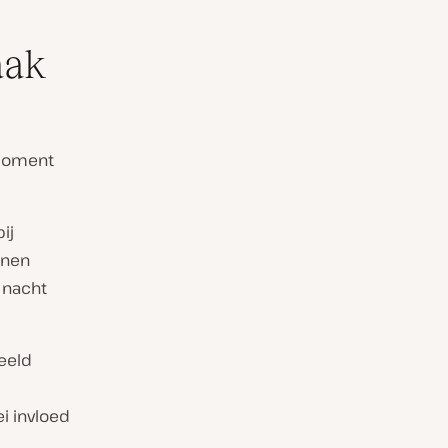
aak
 moment
ij
nnen
 nacht
eeld
i invloed