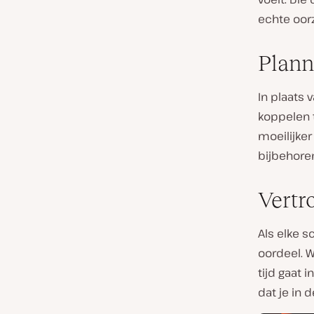
echte oor
Plann
In plaats 
koppelen 
moeilijker
bijbehore
Vertr
Als elke s
oordeel. W
tijd gaat 
dat je in 