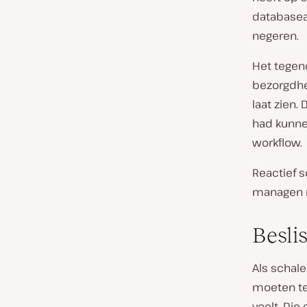
databaseac
negeren.
Het tegen
bezorgdhei
laat zien.
had kunne
workflow.
Reactief s
managen 
Besli
Als schale
moeten te
voelt. Die