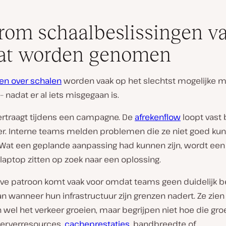
om schaalbeslissingen v
aat worden genomen
gen over schalen
worden vaak op het slechtst mogelijke
nadat er al iets misgegaan is.
vertraagt tijdens een campagne. De
afrekenflow
loopt vast b
er. Interne teams melden problemen die ze niet goed ku
. Wat een geplande aanpassing had kunnen zijn, wordt een
laptop zitten op zoek naar een oplossing.
ieve patroon komt vaak voor omdat teams geen duidelijk b
 wanneer hun infrastructuur zijn grenzen nadert. Ze zien
wel het verkeer groeien, maar begrijpen niet hoe die groe
serverresources,
cacheprestaties
, bandbreedte of