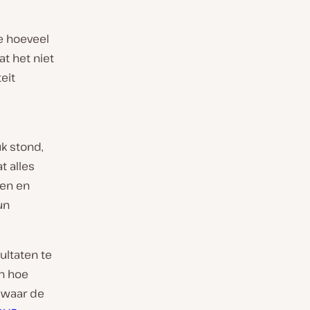
je hoeveel
t het niet
eit
uk stond,
t alles
ien en
un
ultaten te
en hoe
 waar de