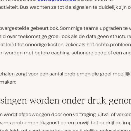
tiviteit. Dus wachten ze tot de signalen te duidelijk zijn 
overgestelde gebeurt ook. Sommige teams upgraden te vr
d over toekomstige groei, ook als de data geen structure
 Dat leidt tot onnodige kosten, zeker als het echte proble
n worden met betere caching, schonere code of een an
chalen zorgt voor een aantal problemen die groei moeilijk
maken:
ssingen worden onder druk gen
n wordt afgedwongen door een vertraging, uitval of verkee
ams problemen diagnosticeren terwijl het bedrijf de imp
 druk leidt tot overhaaste keuzes en tijdelijke oplossingen 