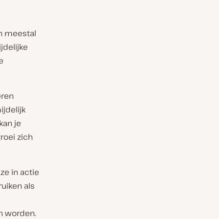
h meestal
ijdelijke
e
eren
jdelijk
kan je
roei zich
e in actie
uiken als
n worden.