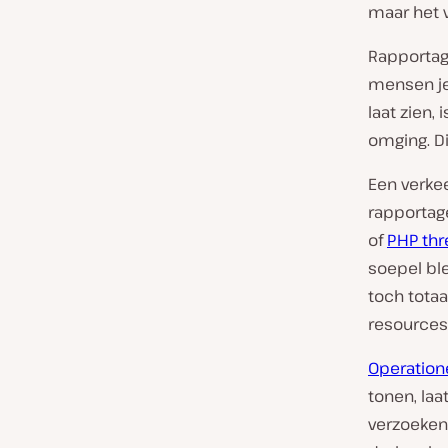
maar het v
Rapportage
mensen je
laat zien,
omging. Di
Een verkee
rapportage
of
PHP th
soepel ble
toch totaa
resources
Operatione
tonen, laa
verzoeken