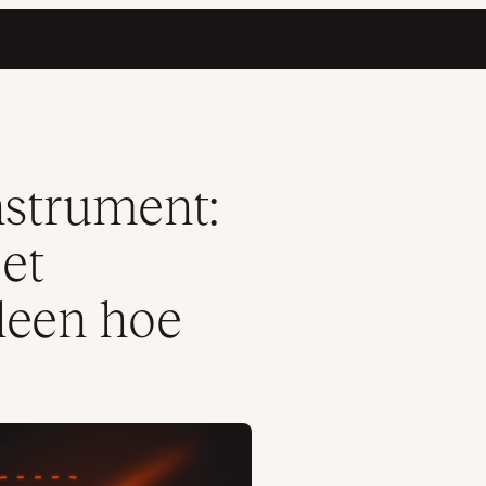
eren, niet alleen hoe
nstrument:
et
lleen hoe