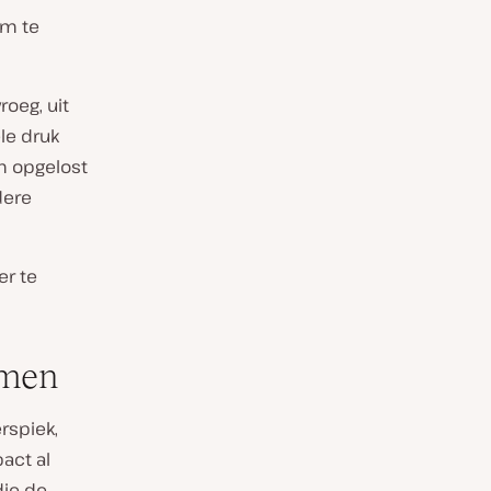
om te
oeg, uit
le druk
em opgelost
dere
er te
omen
rspiek,
act al
die de