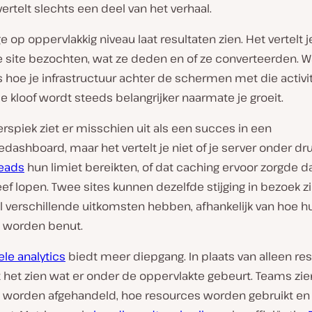
ertelt slechts een deel van het verhaal.
 op oppervlakkig niveau laat resultaten zien. Het vertelt 
 site bezochten, wat ze deden en of ze converteerden. Wa
 is hoe je infrastructuur achter de schermen met die activit
e kloof wordt steeds belangrijker naarmate je groeit.
rspiek ziet er misschien uit als een succes in een
dashboard, maar het vertelt je niet of je server onder dr
reads
hun limiet bereikten, of dat caching ervoor zorgde da
ef lopen. Twee sites kunnen dezelfde stijging in bezoek z
l verschillende uitkomsten hebben, afhankelijk van hoe h
 worden benut.
le analytics
biedt meer diepgang. In plaats van alleen res
t het zien wat er onder de oppervlakte gebeurt. Teams zi
 worden afgehandeld, hoe resources worden gebruikt en