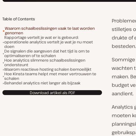
Table of Contents
Problemen
Waarom schaalbeslissingen vaak te laat worden
stilletje
genomen
drukte of
Rapportage vertelt je wat er is gebeurd:
operationele analytics vertelt je wat je nu moet
besteden.
doen
De signalen die aangeven dat het tijd is om te
optimaliseren of te schalen
Sommige t
Hoe analytics slimmere schaalbeslissingen
ondersteunt
wachten to
Waarom reactieve hosting schalen bemoeilijkt
Hoe Kinsta teams helpt met meer vertrouwen te
maken. Be
schalen
Behandel analytics niet langer als bijzaak
budget ver
Download artikel als PDF
aandient.
Analytics
moeten kom
plannings
gebruiksp