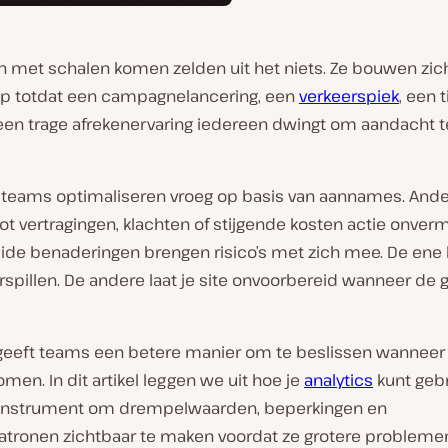
 met schalen komen zelden uit het niets. Ze bouwen zic
s op totdat een campagnelancering, een
verkeerspiek
, een t
 een trage afrekenervaring iedereen dwingt om aandacht t
eams optimaliseren vroeg op basis van aannames. And
t vertragingen, klachten of stijgende kosten actie onvermi
ide benaderingen brengen risico’s met zich mee. De ene 
spillen. De andere laat je site onvoorbereid wanneer de g
 geeft teams een betere manier om te beslissen wanneer z
en. In dit artikel leggen we uit hoe je
analytics
kunt gebr
instrument om drempelwaarden, beperkingen en
atronen zichtbaar te maken voordat ze grotere probleme