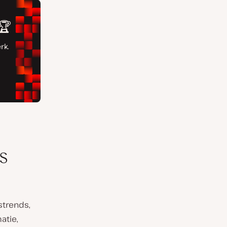
s
rstrends,
atie,