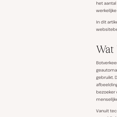
het aanta
werkelijke
In dit art
websitebez
Wat 
Botverkee
geautomat
gebruikt.
afbeelding
bezoeker d
menselijke
Vanuit tec