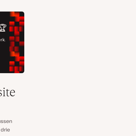
site
ussen
 drie