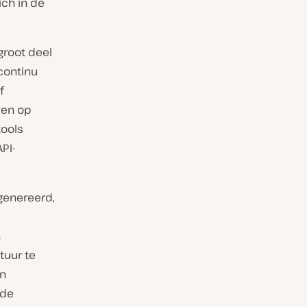
ich in de
 groot deel
continu
f
wen op
tools
PI-
egenereerd,
n
tuur te
en
rde