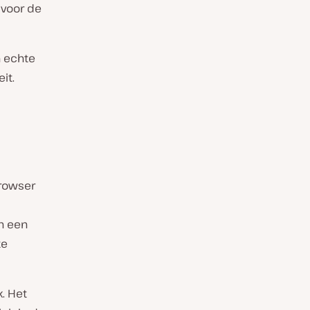
 voor de
n echte
it.
browser
an een
te
. Het