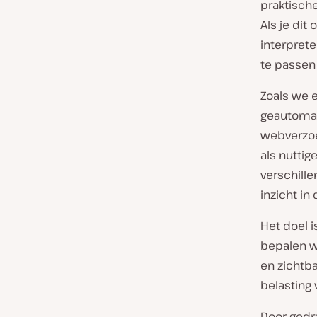
praktische
Als je dit
interprete
te passen 
Zoals we e
geautomat
webverzoe
als nuttig
verschill
inzicht in
Het doel i
bepalen w
en zichtba
belasting 
Door gedr