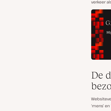
verkeer al
De d
bez
Websiteve
‘mens’ en 