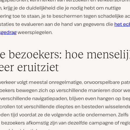
, krijg je de duidelijkheid die je nodig hebt om nuttige
ring toe te staan, je te beschermen tegen schadelijke act
staties te evalueren aan de hand van gegevens die
het ec
sgedrag
weerspiegelen.
e bezoekers: hoe menselij
eer eruitziet
 verkeer volgt meestal onregelmatige, onvoorspelbare pat
oekers bewegen zich op verschillende manieren door web
p verschillende navigatiepaden, blijven even hangen op b
scrollen tot verschillende dieptes en besteden wisselend
den tijd voordat ze de volgende actie ondernemen. Zelfs 
bezoekers afkomstig zijn van dezelfde campagne of regio