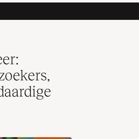
 bots en kwaadaardige aanvallen
er:
zoekers,
daardige