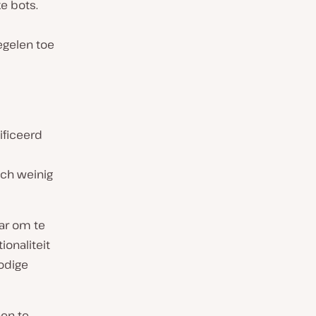
e bots.
egelen toe
ificeerd
ich weinig
aar om te
onaliteit
nodige
en te