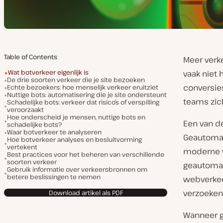
Table of Contents
Meer verk
Wat botverkeer eigenlijk is
vaak niet 
De drie soorten verkeer die je site bezoeken
conversie
Echte bezoekers: hoe menselijk verkeer eruitziet
Nuttige bots: automatisering die je site ondersteunt
teams zich
Schadelijke bots: verkeer dat risico’s of verspilling
veroorzaakt
Hoe onderscheid je mensen, nuttige bots en
Een van d
schadelijke bots?
Waar botverkeer te analyseren
Geautomat
Hoe botverkeer analyses en besluitvorming
vertekent
moderne w
Best practices voor het beheren van verschillende
soorten verkeer
geautomat
Gebruik informatie over verkeersbronnen om
betere beslissingen te nemen
webverkeer
verzoeken
Download artikel als PDF
Wanneer g