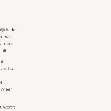
jk is dat
terwijl
aardoor
elt.
mt.
 van het
et
n meer
t, wordt