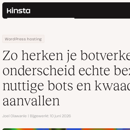
Kinsta®
Zoeken
Platform
Oplossingen
Inloggen
Home
Hulpbronnen
Blog
Zo herken je botverkeer: onderscheid echte bezoekers, nuttige
WordPress hosting
Prijzen
Bronnen
Zo herken je botverke
Contact
onderscheid echte be
nuttige bots en kwaa
aanvallen
Auteur
Joel Olawanle
Bijgewerkt
10 juni 2026