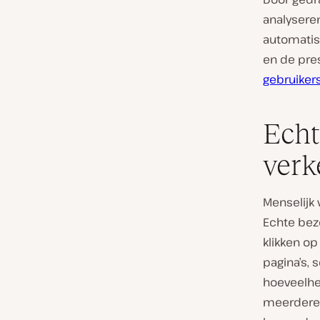
analyseren
automatise
en de pre
gebruiker
Echt
verk
Menselijk
Echte bez
klikken o
pagina’s, 
hoeveelhe
meerdere 