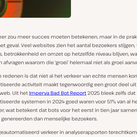
eer zou meer succes moeten betekenen, maar in de prakti
het geval. Veel websites zien het aantal bezoekers stijgen, 
s, betrokkenheid en omzet op hetzelfde niveau blijven, w
 afvragen waarom die ‘groei’ helemaal niet als groei aanvo
e redenen is dat niet al het verkeer van echte mensen ko
iseerde activiteit maakt tegenwoordig een groot deel uit
eb. Uit het
Imperva Bad Bot Report
2025 bleek zelfs dat
iseerde systemen in 2024 goed waren voor 51% van al h
, wat betekent dat bots voor het eerst in tien jaar same
 genereerden dan menselijke bezoekers.
eautomatiseerd verkeer in analyserapporten terechtkom