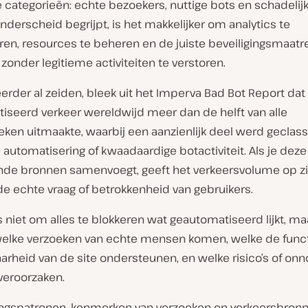
 categorieën: echte bezoekers, nuttige bots en schadelijk
 onderscheid begrijpt, is het makkelijker om analytics te
ren, resources te beheren en de juiste beveiligingsmaatr
zonder legitieme activiteiten te verstoren.
erder al zeiden, bleek uit het Imperva Bad Bot Report dat
iseerd verkeer wereldwijd meer dan de helft van alle
ken uitmaakte, waarbij een aanzienlijk deel werd geclass
e automatisering of kwaadaardige botactiviteit. Als je deze
ende bronnen samenvoegt, geeft het verkeersvolume op z
 de echte vraag of betrokkenheid van gebruikers.
s niet om alles te blokkeren wat geautomatiseerd lijkt, m
elke verzoeken van echte mensen komen, welke de functi
arheid van de site ondersteunen, en welke risico’s of on
veroorzaken.
agspatronen, kenmerken van verzoeken en verkeersbronn