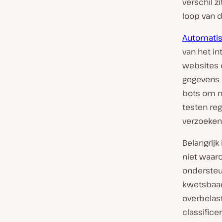
verschil z
loop van d
Automatis
van het in
websites c
gegevens 
bots om n
testen reg
verzoeken
Belangrijk
niet waar
ondersteu
kwetsbaar
overbelast
classifice