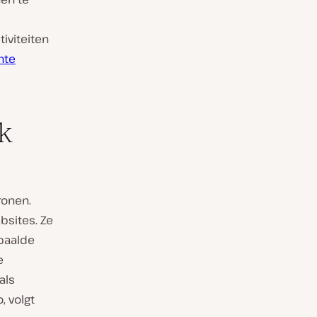
iviteiten
hte
k
ronen.
sites. Ze
epaalde
e
als
, volgt