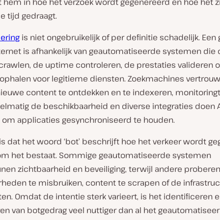
it hem in hoe het verzoek wordt gegenereerd en hoe het z
e tijd gedraagt.
ering
is niet ongebruikelijk of per definitie schadelijk. Een
ternet is afhankelijk van geautomatiseerde systemen die 
rawlen, de uptime controleren, de prestaties valideren o
ophalen voor legitieme diensten. Zoekmachines vertrou
ieuwe content te ontdekken en te indexeren, monitoring
elmatig de beschikbaarheid en diverse integraties doen A
 om applicaties gesynchroniseerd te houden.
 is dat het woord ‘bot’ beschrijft hoe het verkeer wordt g
om het bestaat. Sommige geautomatiseerde systemen
nen zichtbaarheid en beveiliging, terwijl andere probere
heden te misbruiken, content te scrapen of de infrastruc
en. Omdat de intentie sterk varieert, is het identificeren 
ren van botgedrag veel nuttiger dan al het geautomatisee