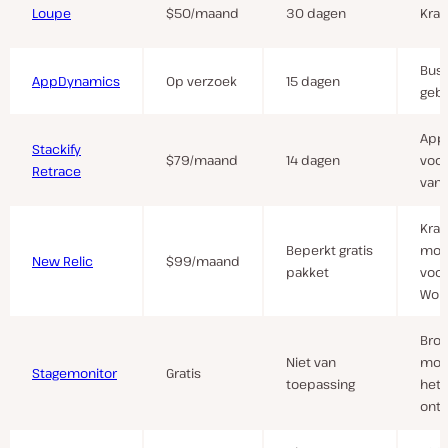
Loupe
$50/maand
30 dagen
Krac
Busi
AppDynamics
Op verzoek
15 dagen
geba
Apps
Stackify
$79/maand
14 dagen
voor
Retrace
van 
Krac
Beperkt gratis
moni
New Relic
$99/maand
pakket
voor
Wor
Bro
Niet van
moni
Stagemonitor
Gratis
toepassing
het
ontw