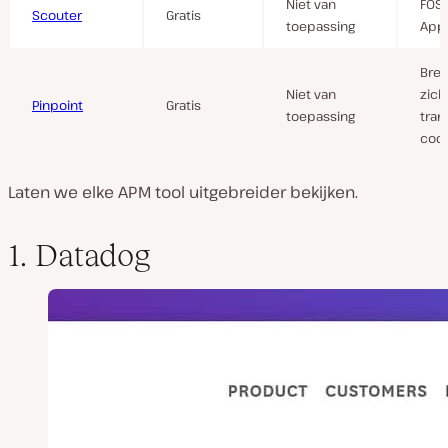
Niet van
FOSS
Scouter
Gratis
toepassing
App
Bree
Niet van
zich
Pinpoint
Gratis
toepassing
tran
cod
Laten we elke APM tool uitgebreider bekijken.
1. Datadog