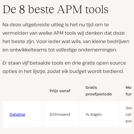
De 8 beste APM tools
Na deze uitgebreide uitleg is het nu tijd om te
V
vermelden van welke APM tools wij denken dat deze
i
d
het beste zijn. Voor ieder wat wils, van kleine bedrijven
e
o
en ontwikkelteams tot volledige ondernemingen.
a
f
s
Er staan vijf betaalde tools en drie gratis open source
p
e
opties in het lijstje, zodat elk budget wordt bediend.
l
e
n
Gratis
Mee
Prijs vanaf
proefperiode
func
Goed
Datadog
$31/maand
14 dagen
van
per