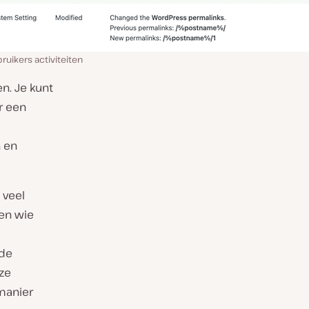
uikers activiteiten
n. Je kunt
r een
n en
 veel
men wie
lde
ze
manier