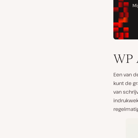
WP A
Een van de
kunt de g
van schrij
indrukwek
regelmatig