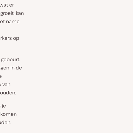
wat er
groeit, kan
 met name
rkers op
 gebeurt.
ngen in de
e
k van
houden.
 je
e komen
uden.