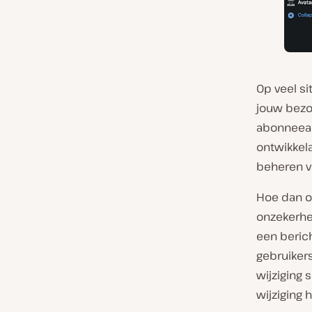
Op veel si
jouw bezo
abonneeac
ontwikkel
beheren v
Hoe dan o
onzekerhei
een berich
gebruikers
wijziging 
wijziging