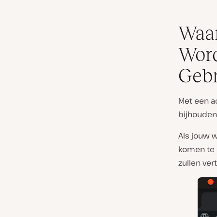
Waar
Word
Geb
Met een ac
bijhouden
Als jouw w
komen te s
zullen ver