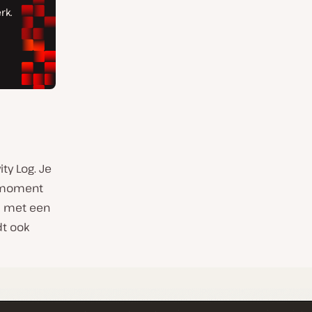
ty Log. Je
 moment
s met een
dt ook