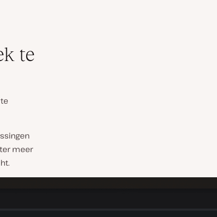
k te
ite
assingen
ater meer
ht.