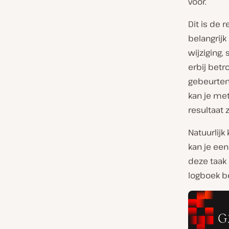
voor.
Dit is de 
belangrijk
wijziging
erbij bet
gebeurteni
kan je met
resultaat 
Natuurlijk
kan je ee
deze taak 
logboek be