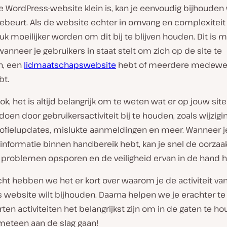
 WordPress-website klein is, kan je eenvoudig bijhouden 
ebeurt. Als de website echter in omvang en complexiteit 
uk moeilijker worden om dit bij te blijven houden. Dit is
wanneer je gebruikers in staat stelt om zich op de site te
n, een
lidmaatschapswebsite
hebt of meerdere medewe
bt.
k, het is altijd belangrijk om te weten wat er op jouw site
 doen door gebruikersactiviteit bij te houden, zoals wijzigi
rofielupdates, mislukte aanmeldingen en meer. Wanneer j
 informatie binnen handbereik hebt, kan je snel de oorzaa
 problemen opsporen en de veiligheid ervan in de hand 
icht hebben we het er kort over waarom je de activiteit van
 website wilt bijhouden. Daarna helpen we je erachter t
ten activiteiten het belangrijkst zijn om in de gaten te ho
meteen aan de slag gaan!