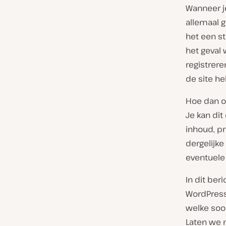
Wanneer je
allemaal g
het een st
het geval 
registrere
de site he
Hoe dan oo
Je kan dit
inhoud, p
dergelijke
eventuele
In dit ber
WordPress
welke soor
Laten we 