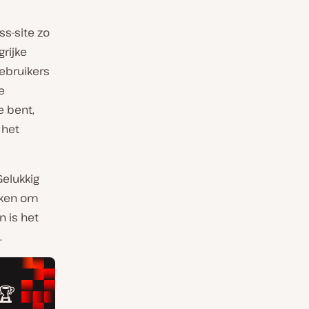
ss-site zo
grijke
ebruikers
e
e bent,
 het
Gelukkig
ken om
n is het
.