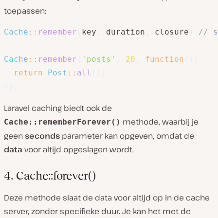
toepassen:
Cache
::
remember
(
key
,
 duration
,
 closure
)
// s
Cache
::
remember
(
'posts'
,
20
,
function
(
)
{
return
Post
::
all
(
)
;
}
)
;
Laravel caching biedt ook de
methode, waarbij je
Cache::rememberForever()
geen
seconds
parameter kan opgeven, omdat de
data
voor altijd opgeslagen wordt.
4. Cache::forever()
Deze methode slaat de data voor altijd op in de cache
server, zonder specifieke duur. Je kan het met de