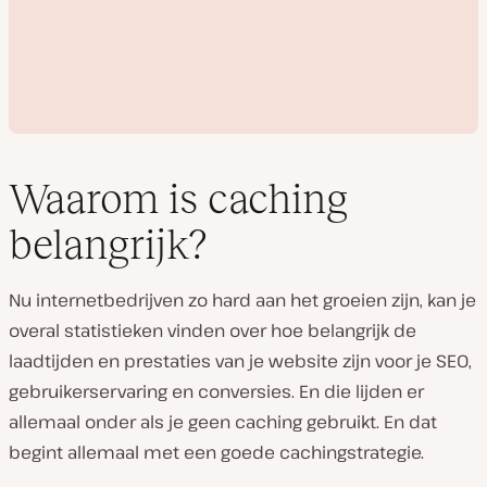
Waarom is caching
belangrijk?
V
i
Nu internetbedrijven zo hard aan het groeien zijn, kan je
d
e
overal statistieken vinden over hoe belangrijk de
o
a
laadtijden en prestaties van je website zijn voor je SEO,
f
s
gebruikerservaring en conversies. En die lijden er
p
allemaal onder als je geen caching gebruikt. En dat
e
l
begint allemaal met een goede cachingstrategie.
e
n