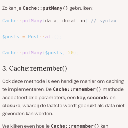
Zo kan je
gebruiken:
Cache::putMany()
Cache
::
putMany
(
data
,
 duration
)
// syntax
$posts
=
Post
::
all
(
)
;
Cache
::
putMany
(
$posts
,
20
)
;
3. Cache::remember()
Ook deze methode is een handige manier om caching
te implementeren. De
methode
Cache::remember()
accepteert drie parameters, een
key
,
seconds
, en
closure
, waarbij de laatste wordt gebruikt als data niet
gevonden kan worden.
We kijken even hoe je
kan
Cache::remember()