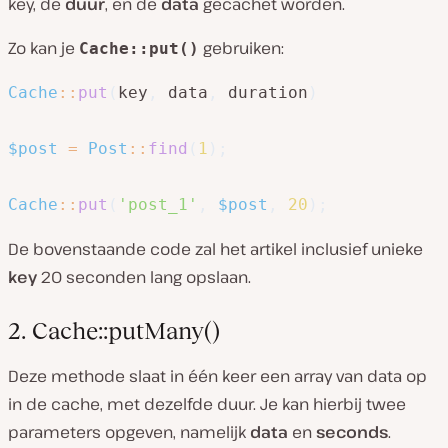
key, de
duur
, en de
data
gecachet worden.
Zo kan je
gebruiken:
Cache::put()
Cache
::
put
(
key
,
 data
,
 duration
)
$post
=
Post
::
find
(
1
)
;
Cache
::
put
(
'post_1'
,
$post
,
20
)
;
De bovenstaande code zal het artikel inclusief unieke
key
20 seconden lang opslaan.
2. Cache::putMany()
Deze methode slaat in één keer een array van data op
in de cache, met dezelfde duur. Je kan hierbij twee
parameters opgeven, namelijk
data
en
seconds
.