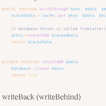
public
function
writeThrough
(
$key
,
$data
,
$m
$cacheData
=
Cache
::
put
(
$key
,
$data
,
$mi
// Database Server is called from(after)
$this
->
storeToDB
(
$cachedData
)
return
$cacheData
}
private
function
storeToDB
(
$data
)
{
Database
::
create
(
$data
)
return
true
}
writeBack (writeBehind)