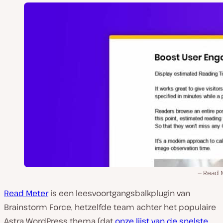
Read 
Read Meter
is een leesvoortgangsbalkplugin van
Brainstorm Force, hetzelfde team achter het populaire
Astra WordPress thema (dat
onze lijst van de snelste