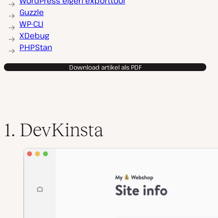
WordPress eigen exporttool
Guzzle
WP-CLI
XDebug
PHPStan
Download artikel als PDF
1. DevKinsta