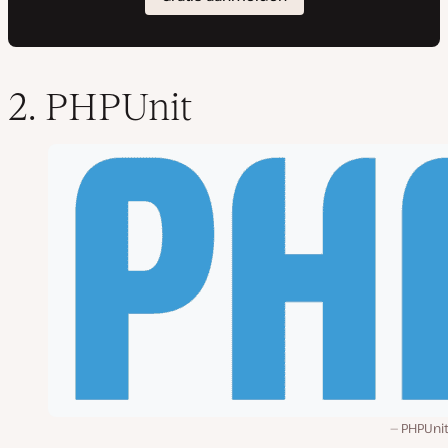
2. PHPUnit
PHPUnit