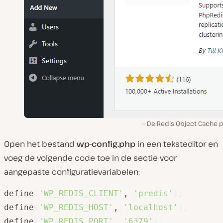
De Redis Object Cache p
Open het bestand
wp-config.php
in een teksteditor en
voeg de volgende code toe in de sectie voor
aangepaste configuratievariabelen:
define
(
'WP_REDIS_CLIENT'
, 
'predis'
)
;
define
(
'WP_REDIS_HOST'
, 
'localhost'
)
;
define
(
'WP_REDIS_PORT'
, 
'6379'
)
;