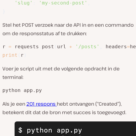
'slug'
:
'my-second-post'
,
}
Stel het POST verzoek naar de API in en een commando
om de responsstatus af te drukken:
r 
=
 requests
.
post
(
url 
+
'/posts'
,
 headers
=
he
print
(
r
)
Voer je script uit met de volgende opdracht in de
terminal:
python app.py
Als je een
201 respons
hebt ontvangen (“Created”),
betekent dit dat de bron met succes is toegevoegd.