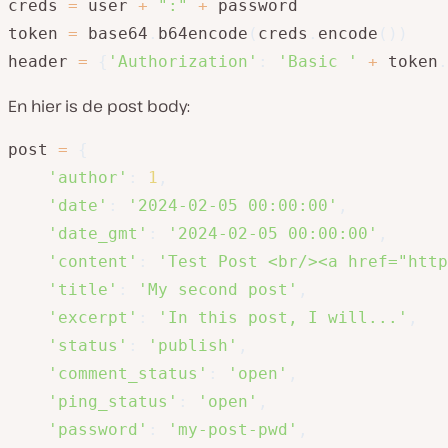
creds 
=
 user 
+
":"
+
 password

token 
=
 base64
.
b64encode
(
creds
.
encode
(
)
)
header 
=
{
'Authorization'
:
'Basic '
+
 token
.
En hier is de post body:
post 
=
{
'author'
:
1
,
'date'
:
'2024-02-05 00:00:00'
,
'date_gmt'
:
'2024-02-05 00:00:00'
,
'content'
:
'Test Post <br/><a href="http
'title'
:
'My second post'
,
'excerpt'
:
'In this post, I will...'
,
'status'
:
'publish'
,
'comment_status'
:
'open'
,
'ping_status'
:
'open'
,
'password'
:
'my-post-pwd'
,