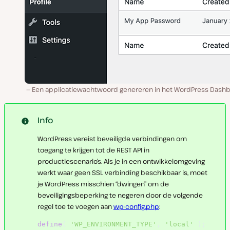
Een applicatiewachtwoord genereren in het WordPress Dashb
Info
WordPress vereist beveiligde verbindingen om
toegang te krijgen tot de REST API in
productiescenario’s. Als je in een ontwikkelomgeving
werkt waar geen SSL verbinding beschikbaar is, moet
je WordPress misschien “dwingen” om de
beveiligingsbeperking te negeren door de volgende
regel toe te voegen aan
wp-config.php
:
define
(
'WP_ENVIRONMENT_TYPE'
,
'local'
)
;