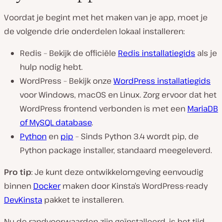
Voordat je begint met het maken van je app, moet je
de volgende drie onderdelen lokaal installeren:
Redis – Bekijk de officiële
Redis installatiegids
als je
hulp nodig hebt.
WordPress – Bekijk onze
WordPress installatiegids
voor Windows, macOS en Linux. Zorg ervoor dat het
WordPress frontend verbonden is met een
MariaDB
of MySQL database
.
Python
en
pip
– Sinds Python 3.4 wordt pip, de
Python package installer, standaard meegeleverd.
Pro tip
: Je kunt deze ontwikkelomgeving eenvoudig
binnen
Docker
maken door Kinsta’s WordPress-ready
DevKinsta
pakket te installeren.
Nu de randvoorwaarden zijn geïnstalleerd, is het tijd