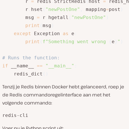
        r 
=
 redis
.
StrictRedis
(
host 
=
 redis_h
        r
.
hset
(
"newPostOne"
,
 mapping
=
post
)
        msg 
=
 r
.
hgetall
(
"newPostOne"
)
print
(
msg
)
except
 Exception 
as
 e
:
print
(
f"Something went wrong 
{
e
}
"
)
# Runs the function:
if
 __name__ 
==
"__main__"
:
    redis_dict
(
)
Tenzij je Redis binnen Docker hebt gelanceerd, roep je
de Redis commandoregelinterface aan met het
volgende commando:
redis-cli
Voer nu je Python script uit: