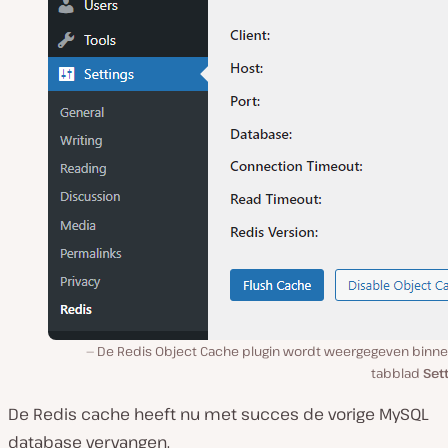
De Redis Object Cache plugin wordt weergegeven binne
tabblad
Set
De Redis cache heeft nu met succes de vorige MySQL
database vervangen.