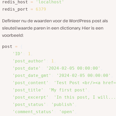
redis_host 
=
'localhost'
redis_port 
=
6379
Definieer nu de waarden voor de WordPress post als
sleutel/waarde paren in een dictionary. Hier is een
voorbeeld:
post 
=
{
'ID'
:
1
,
'post_author'
:
1
,
'post_date'
:
'2024-02-05 00:00:00'
,
'post_date_gmt'
:
'2024-02-05 00:00:00'
,
'post_content'
:
'Test Post <br/><a href=
'post_title'
:
'My first post'
,
'post_excerpt'
:
'In this post, I will...
'post_status'
:
'publish'
,
'comment_status'
:
'open'
,