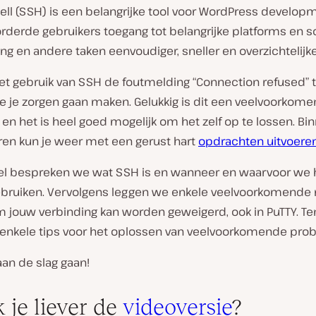
ll (SSH) is een belangrijke tool voor WordPress developm
rderde gebruikers toegang tot belangrijke platforms en s
ng en andere taken eenvoudiger, sneller en overzichtelijk
 het gebruik van SSH de foutmelding “Connection refused” t
n je je zorgen gaan maken. Gelukkig is dit een veelvoorkom
n het is heel goed mogelijk om het zelf op te lossen. Bi
eren kun je weer met een gerust hart
opdrachten uitvoere
tikel bespreken we wat SSH is en wanneer en waarvoor we 
bruiken. Vervolgens leggen we enkele veelvoorkomende
 jouw verbinding kan worden geweigerd, ook in PuTTY. Ten
enkele tips voor het oplossen van veelvoorkomende pro
an de slag gaan!
k je liever de
videoversie
?