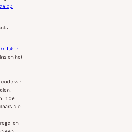
ze op
ools
nde taken
ins en het
e code van
alen.
n in de
elaars die
regel en
en een