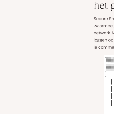
het 
Secure Sh
waarmee j
netwerk. M
loggen op
je comman