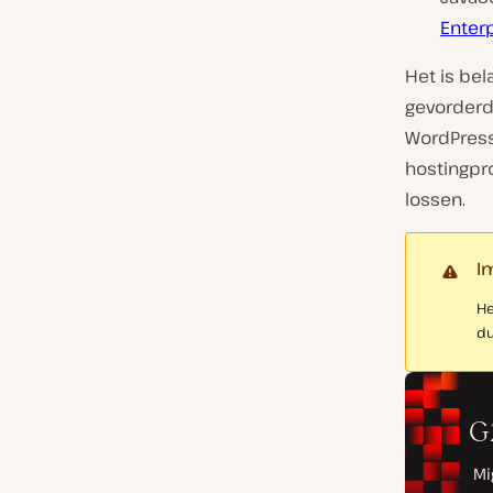
Enter
Het is bel
gevorderd
WordPres
hostingpro
lossen.
I
He
du