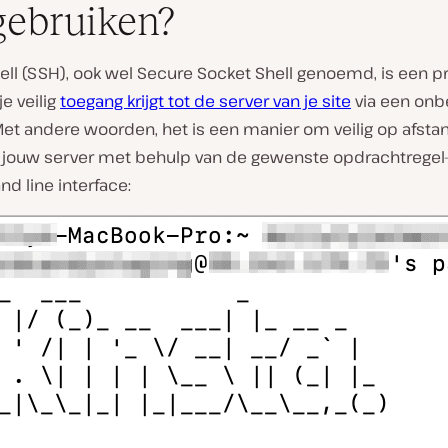
gebruiken?
ell (SSH), ook wel Secure Socket Shell genoemd, is een p
V
e veilig
toegang krijgt tot de server van je site
via een onb
i
et andere woorden, het is een manier om veilig op afstan
d
e
 jouw server met behulp van de gewenste opdrachtregel-i
o
d line interface:
a
f
s
p
e
l
e
n