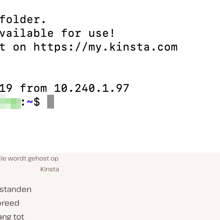
die wordt gehost op
Kinsta
estanden
breed
ang tot