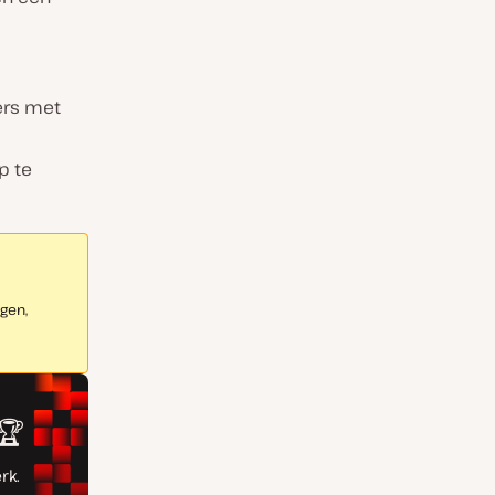
ers met
p te
gen,