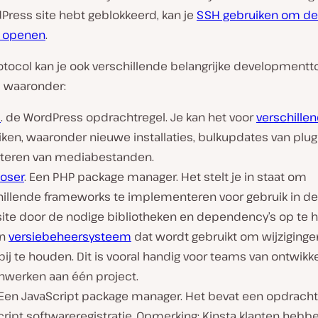
Press site hebt geblokkeerd, kan je
SSH gebruiken om de
e openen
.
otocol kan je ook verschillende belangrijke developmentt
, waaronder:
I
. de WordPress opdrachtregel. Je kan het voor
verschille
ken, waaronder nieuwe installaties, bulkupdates van plug
teren van mediabestanden.
oser
. Een PHP package manager. Het stelt je in staat om
hillende frameworks te implementeren voor gebruik in d
site door de nodige bibliotheken en dependency’s op te h
en
versiebeheersysteem
dat wordt gebruikt om wijziginge
ij te houden. Dit is vooral handig voor teams van ontwikk
werken aan één project.
 Een JavaScript package manager. Het bevat een opdracht
ript softwareregistratie. Opmerking: Kinsta klanten hebb