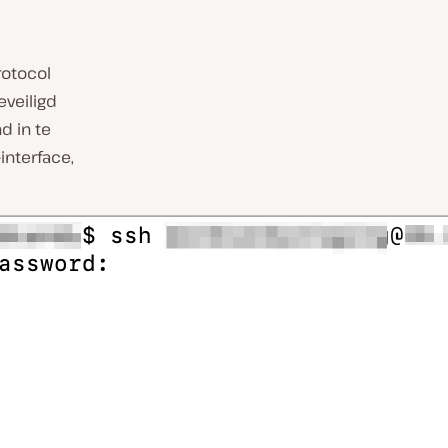
rotocol
eveiligd
d in te
nterface,