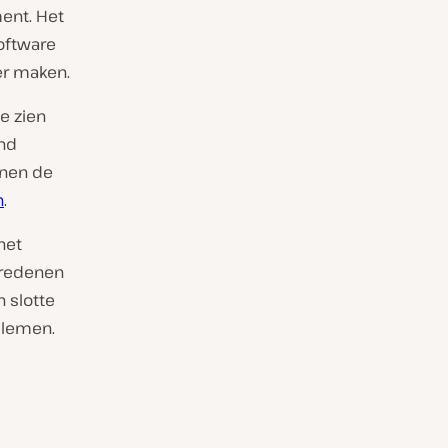
ent. Het
oftware
er maken.
e zien
end
nnen de
n
.
het
 redenen
 slotte
blemen.