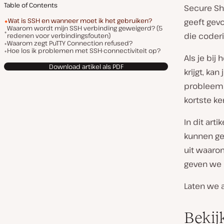
Table of Contents
Secure She
Wat is SSH en wanneer moet ik het gebruiken?
geeft gevo
Waarom wordt mijn SSH verbinding geweigerd? (5
die coderi
redenen voor verbindingsfouten)
Waarom zegt PuTTY Connection refused?
Hoe los ik problemen met SSH-connectiviteit op?
Als je bij
Download artikel als PDF
krijgt, ka
probleem e
kortste k
In dit ar
kunnen ge
uit waarom
geven we 
Laten we a
Bekij