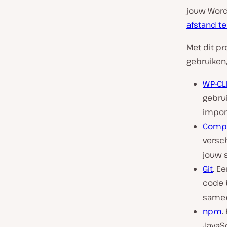
jouw Word
afstand t
Met dit pr
gebruiken
WP-CL
gebrui
impor
Comp
versc
jouw 
Git
. E
code b
samen
npm
.
JavaSc