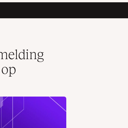
tmelding
 op