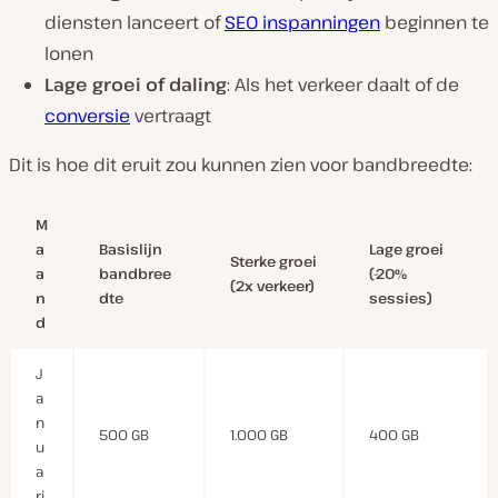
diensten lanceert of
SEO inspanningen
beginnen te
lonen
Lage groei of daling
: Als het verkeer daalt of de
conversie
vertraagt
Dit is hoe dit eruit zou kunnen zien voor bandbreedte:
M
a
Basislijn
Lage groei
Sterke groei
a
bandbree
(-20%
(2x verkeer)
n
dte
sessies)
d
J
a
n
500 GB
1.000 GB
400 GB
u
a
ri