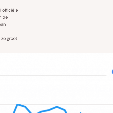
 officiële
m de
van
 zo groot