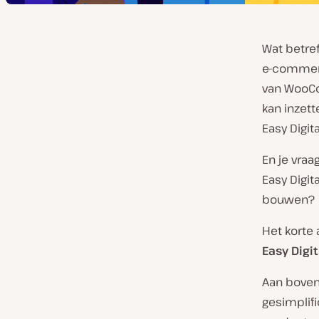
Wat betre
e-commerc
van WooCo
kan inzet
Easy Digit
En je vra
Easy Digit
bouwen?
Het korte
Easy Digi
Aan bovens
gesimplif