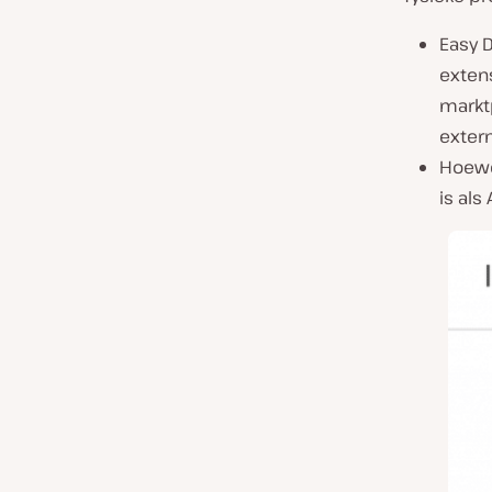
Easy D
exten
marktp
exter
Hoewel
is als