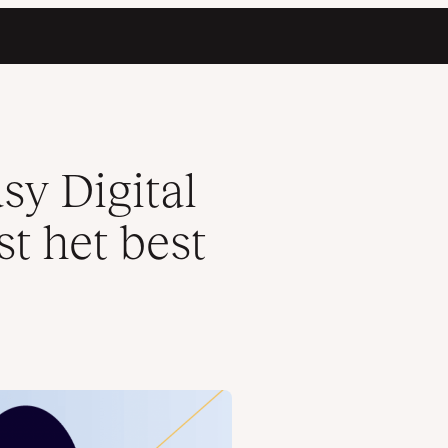
j jou?
y Digital
t het best