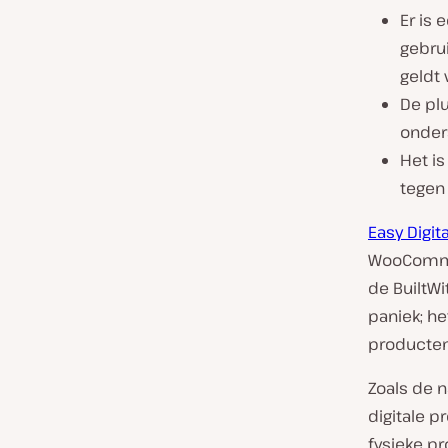
Er is
gebrui
geldt
De plu
onder
Het is
tegen
Easy Digi
WooComm
de BuiltWi
paniek; he
producten
Zoals de 
digitale p
fysieke pr