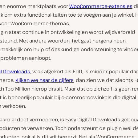
 een enorme marktplaats voor
WooCommerce-extensies
di
k om extra functionaliteiten toe te voegen aan je winkel. 
 voor WooCommerce-thema’s.
gin staat continue in ontwikkeling en wordt wijdverbreid
steund. Met andere woorden, het gaat nergens heen.
 makkelijk om hulp of deskundige ondersteuning te vinden
 problemen aanloopt.
tal Downloads
, vaak afgekort als EDD, is minder populair da
erce.
Kijken we naar de cijfers
, dan zien we dat slechts 
th Top Million hierop draait. Maar dat op zichzelf is geen r
t is behoorlijk populair bij e-commercewinkels die digital
 verkopen.
naam al doet vermoeden, is Easy Digital Downloads geb
roducten te verwerken. Toch ondersteunt de plugin wel de
oducten, ook al is dit vrij beperkt. Net als WooCommerce: