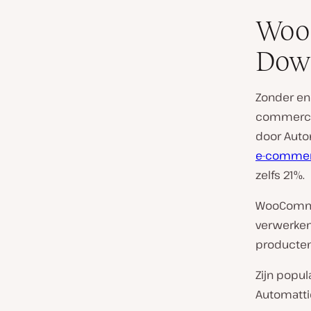
Woo
Dow
Zonder eni
commerce
door Auto
e-commer
zelfs 21%.
WooCommer
verwerken
producten
Zijn popu
Automatti