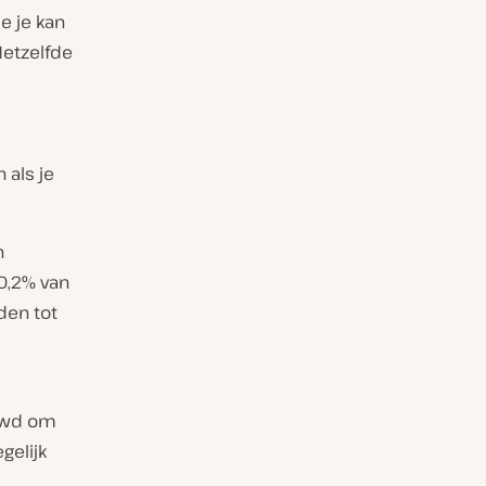
e je kan
Hetzelfde
 als je
n
~0,2% van
eden tot
ouwd om
gelijk