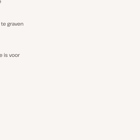
e
 te graven
e is voor