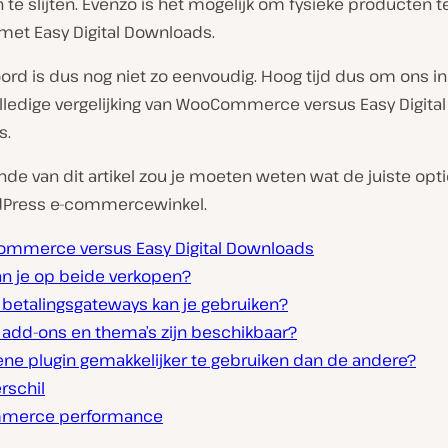
te slijten. Evenzo is het mogelijk om fysieke producten t
met Easy Digital Downloads.
rd is dus nog niet zo eenvoudig. Hoog tijd dus om ons in
lledige vergelijking van WooCommerce versus Easy Digital
s.
nde van dit artikel zou je moeten weten wat de juiste opti
dPress e-commercewinkel.
mmerce versus Easy Digital Downloads
an je op beide verkopen?
 betalingsgateways kan je gebruiken?
 add-ons en thema’s zijn beschikbaar?
ene plugin gemakkelijker te gebruiken dan de andere?
erschil
merce performance