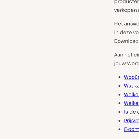
producten 
verkopen 
Het antwoo
in deze vo
Download
Aan het ei
jouw Wor
WooCo
Wat k
Welke
Welke
Is de 
Prijsv
E-com