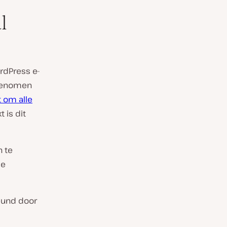
l
rdPress e-
genomen
at om
alle
t is dit
 te
le
teund door