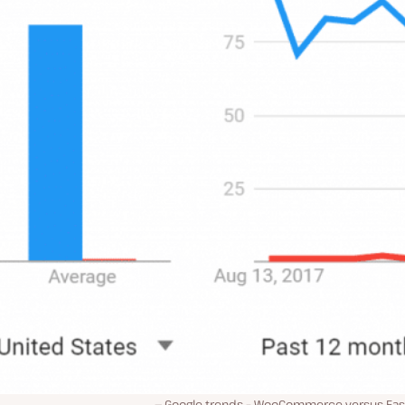
Google trends – WooCommerce versus Easy