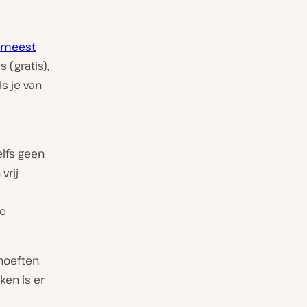
meest
 (gratis),
s je van
elfs geen
vrij
je
hoeften.
ken is er