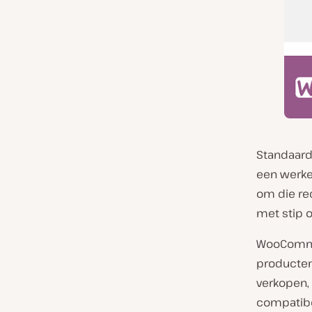
Standaard
een werke
om die re
met stip 
WooCommer
producten
verkopen, 
compatibe