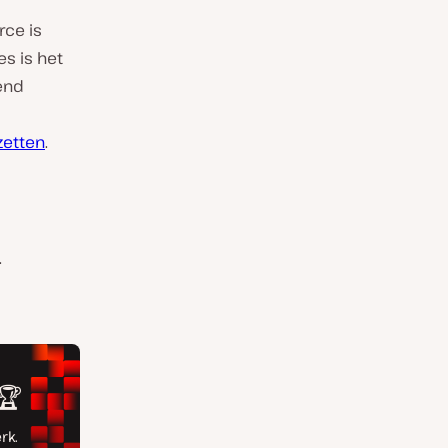
rce is
es is het
end
zetten
.
.