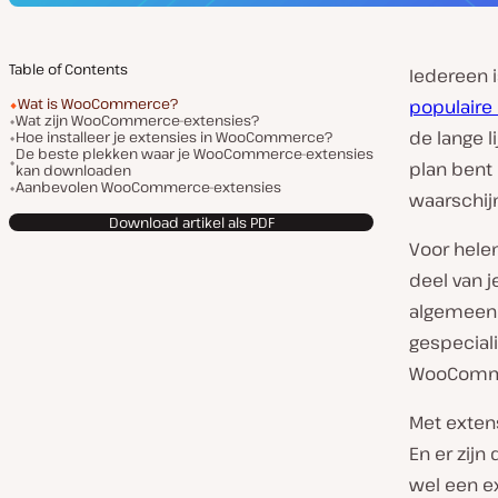
Table of Contents
Iedereen 
Wat is WooCommerce?
populaire
Wat zijn WooCommerce-extensies?
de lange l
Hoe installeer je extensies in WooCommerce?
De beste plekken waar je WooCommerce-extensies
plan bent
kan downloaden
Aanbevolen WooCommerce-extensies
waarschijn
Download artikel als PDF
Voor hel
deel van j
algemeen 
gespeciali
WooComme
Met exten
En er zijn
wel een ex