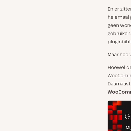
En er zit
helemaal g
geen wonde
gebruiken
pluginbib
Maar hoe
Hoewel de 
WooCommer
Daarnaast
WooComm