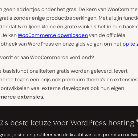
ten geen addertjes onder het gras. De kern van WooComme
ratis zonder enige productbeperkingen. Met al zijn functi
r dat 5 miljoen kleine én grote winkels het in hun back-
. Je kan
WooCommerce downloaden
van de officiële
liotheek van WordPress en onze gids volgen om het
op te 
 wordt er aan WooCommerce verdiend?
basisfunctionaliteiten gratis worden geleverd, levert
ce tegen een prijs ook premium thema’s en extensies
 ontwikkelen veel externe developers ook hun eigen
erce-extensies
.