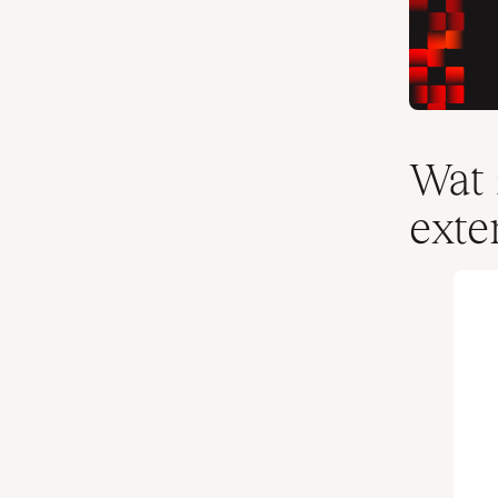
Wat
exte