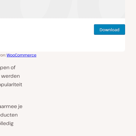
ron:
WooCommerce
pen of
werden
ulariteit
aarmee je
roducten
lledig