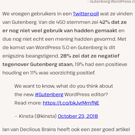
Gutenberg WordPress ra
We vroegen gebruikers in een
Twitter-poll
wat ze vinden
van Gutenberg. Van de 450 stemmen zei
42% dat ze
er nog niet veel gebruik van hadden gemaakt
en
dus nog niet echt een mening hadden gevormd. Met
de komst van WordPress 5.0 en Gutenberg is dit
enigszins beangstigend.
28% zei dat ze negatief
tegenover Gutenberg staan,
19% had een positieve
houding en 11% was voorzichtig positief.
We want to know, what do you think about
the new
#Gutenberg
WordPress editor?
Read more:
https://t.co/bkJvrMmfNE
— Kinsta (@kinsta)
October 23, 2018
Ian van Declious Brains heeft ook een zeer goed artikel