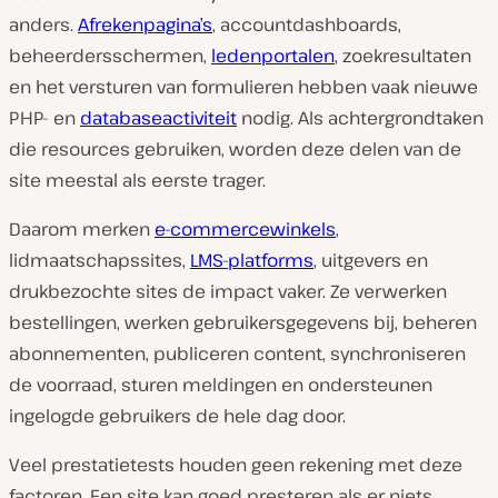
anders.
Afrekenpagina’s
, accountdashboards,
beheerdersschermen,
ledenportalen
, zoekresultaten
en het versturen van formulieren hebben vaak nieuwe
PHP- en
databaseactiviteit
nodig. Als achtergrondtaken
die resources gebruiken, worden deze delen van de
site meestal als eerste trager.
Daarom merken
e-commercewinkels
,
lidmaatschapssites,
LMS-platforms
, uitgevers en
drukbezochte sites de impact vaker. Ze verwerken
bestellingen, werken gebruikersgegevens bij, beheren
abonnementen, publiceren content, synchroniseren
de voorraad, sturen meldingen en ondersteunen
ingelogde gebruikers de hele dag door.
Veel prestatietests houden geen rekening met deze
factoren. Een site kan goed presteren als er niets