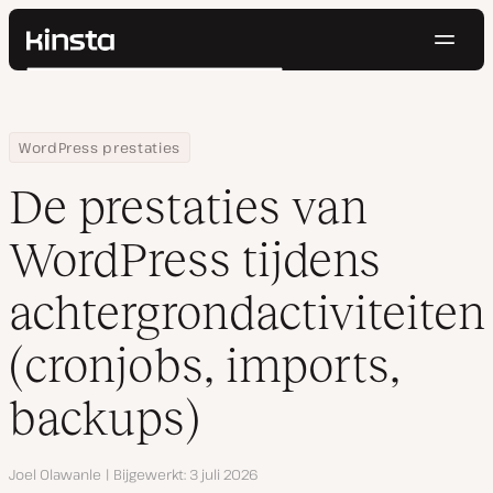
Navig
Kinsta®
Zoeken
Platform
Oplossingen
Inloggen
Probeer gratis
Home
Hulpbronnen
Blog
De prestaties van WordPress tijdens achtergrondactiviteiten (cr
WordPress prestaties
Prijzen
Bronnen
De prestaties van
Contact
WordPress tijdens
achtergrondactiviteiten
(cronjobs, imports,
backups)
Auteur
Joel Olawanle
Bijgewerkt
3 juli 2026