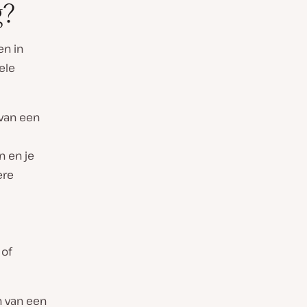
g?
en in
ele
 van een
n en je
ere
 of
n van een