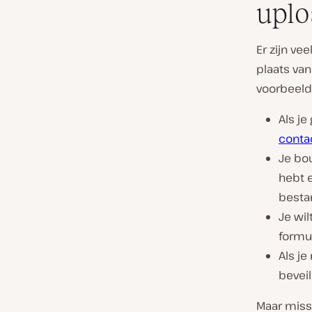
uplo
Er zijn ve
plaats va
voorbeeld
Als j
conta
Je bo
hebt 
besta
Je wi
formul
Als j
bevei
Maar missc