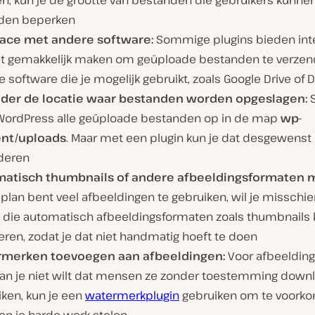
n, kun je de grootte van bestanden die gebruikers kunne
den beperken
face met andere software:
Sommige plugins bieden int
et gemakkelijk maken om geüploade bestanden te verzen
 software die je mogelijk gebruikt, zoals Google Drive of
der de locatie waar bestanden worden opgeslagen:
S
 WordPress alle geüploade bestanden op in de map
wp-
nt/uploads
. Maar met een plugin kun je dat desgewenst
deren
atisch thumbnails of andere afbeeldingsformaten 
 plan bent veel afbeeldingen te gebruiken, wil je misschi
n die automatisch afbeeldingsformaten zoals thumbnails 
ren, zodat je dat niet handmatig hoeft te doen
merken toevoegen aan afbeeldingen:
Voor afbeelding
an je niet wilt dat mensen ze zonder toestemming down
iken, kun je een
watermerkplugin
gebruiken om te voork