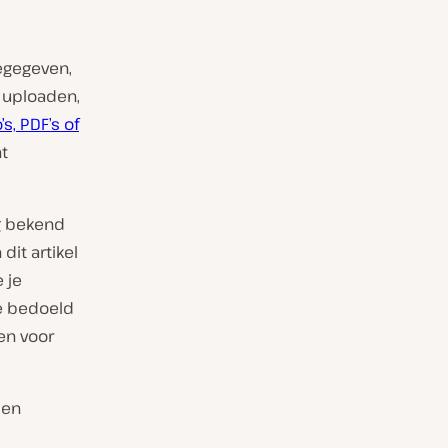
egegeven,
 uploaden,
s, PDF’s of
nt
ig bekend
it artikel
 je
e bedoeld
en voor
len