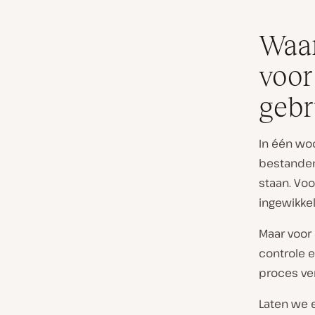
Waar
voor
gebr
In één woo
bestanden
staan. Voo
ingewikkel
Maar voor
controle e
proces ver
Laten we e