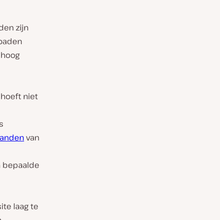
den zijn
loaden
 hoog
hoeft niet
s
tanden
van
en bepaalde
ite laag te