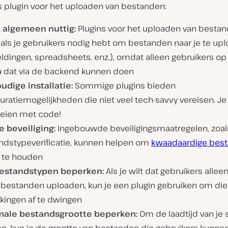
 plugin voor het uploaden van bestanden:
t algemeen nuttig:
Plugins voor het uploaden van bestan
 als je gebruikers nodig hebt om bestanden naar je te up
ldingen, spreadsheets, enz.), omdat alleen gebruikers op
u dat via de backend kunnen doen
udige installatie:
Sommige plugins bieden
uratiemogelijkheden die niet veel tech-savvy vereisen. Je 
oeien met code!
e beveiliging:
Ingebouwde beveiligingsmaatregelen, zoal
ndstypeverificatie, kunnen helpen om
kwaadaardige bes
e te houden
estandstypen beperken:
Als je wilt dat gebruikers alle
 bestanden uploaden, kun je een plugin gebruiken om die
kingen af te dwingen
ale bestandsgrootte beperken:
Om de laadtijd van je s