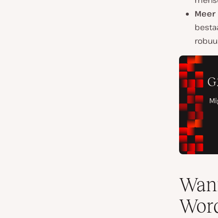
mense
Meer 
besta
robuus
Wann
Word