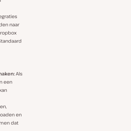
n
egraties
den naar
 Dropbox
tandaard
maken:
Als
en een
kan
en,
loaden en
omen dat