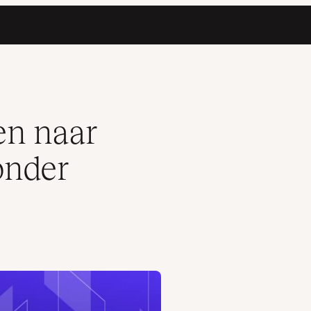
en naar
onder