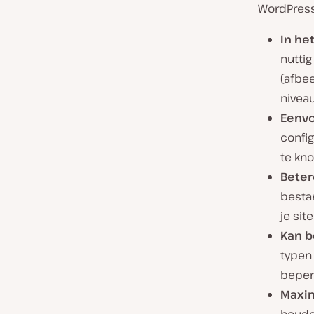
WordPress
In he
nuttig
(afbee
nivea
Eenvo
config
te kn
Beter
besta
je sit
Kan b
typen
beper
Maxim