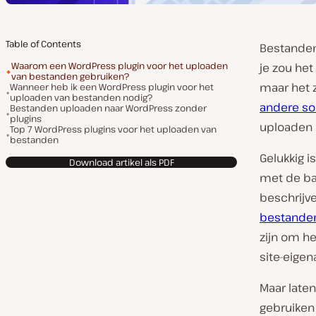
Table of Contents
Bestanden
Waarom een WordPress plugin voor het uploaden
je zou het
van bestanden gebruiken?
maar het z
Wanneer heb ik een WordPress plugin voor het
uploaden van bestanden nodig?
andere so
Bestanden uploaden naar WordPress zonder
plugins
uploaden n
Top 7 WordPress plugins voor het uploaden van
bestanden
Gelukkig i
Download artikel als PDF
met de ba
beschrijve
bestanden
zijn om h
site-eigen
Maar late
gebruiken