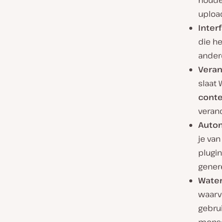
houde
uploa
Inter
die h
andere
Veran
slaat
conte
veran
Autom
je van
plugi
genere
Water
waarv
gebru