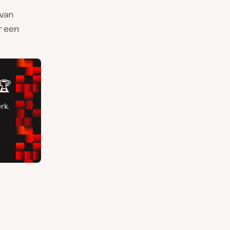
 van
r een