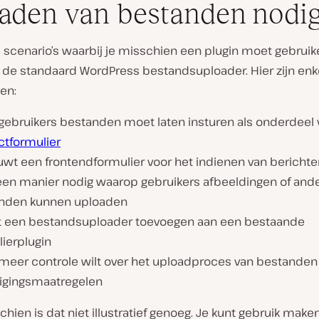
aden van bestanden nodi
el scenario’s waarbij je misschien een plugin moet gebruik
n de standaard WordPress bestandsuploader. Hier zijn enk
en:
e gebruikers bestanden moet laten insturen als onderdeel
ctformulier
uwt een frontendformulier voor het indienen van berichte
een manier nodig waarop gebruikers afbeeldingen of and
nden kunnen uploaden
lt een bestandsuploader toevoegen aan een bestaande
ierplugin
e meer controle wilt over het uploadproces van bestanden
ligingsmaatregelen
hien is dat niet illustratief genoeg. Je kunt gebruik make