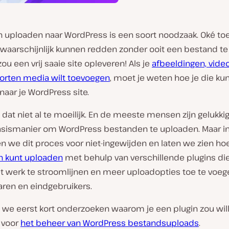
 uploaden naar WordPress is een soort noodzaak. Oké to
 waarschijnlijk kunnen redden zonder ooit een bestand te
ou een vrij saaie site opleveren! Als je
afbeeldingen, video’
orten media wilt toevoegen
, moet je weten hoe je die ku
aar je WordPress site.
s dat niet al te moeilijk. En de meeste mensen zijn gelukk
sismanier om WordPress bestanden te uploaden. Maar in d
n we dit proces voor niet-ingewijden en laten we zien hoe
 kunt uploaden
met behulp van verschillende plugins di
et werk te stroomlijnen en meer uploadopties toe te voeg
aren en eindgebruikers.
n we eerst kort onderzoeken waarom je een plugin zou wil
 voor
het beheer van WordPress bestandsuploads
.