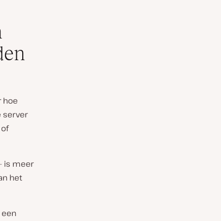
n
den
r hoe
 server
 of
– is meer
an het
n een