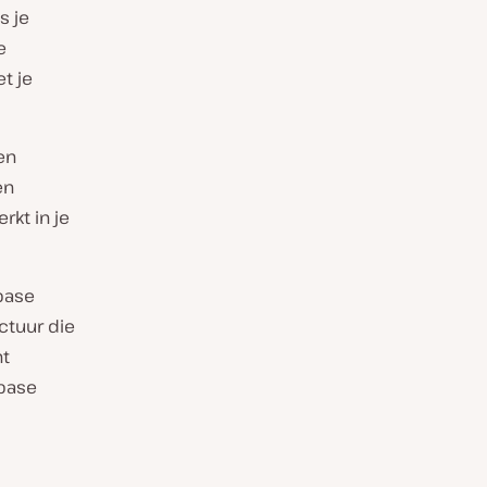
s je
e
t je
en
en
rkt in je
abase
ctuur die
nt
abase