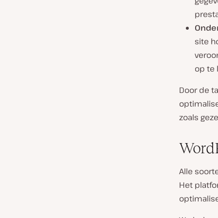
gegeve
presta
Onde
site h
veroo
op te 
Door de ta
optimalis
zoals geze
WordP
Alle soor
Het platfo
optimalise