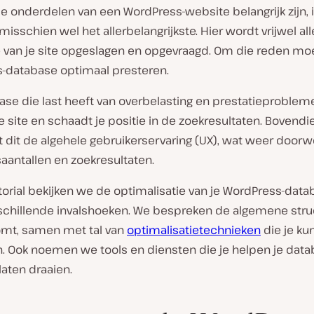
e onderdelen van een WordPress-website belangrijk zijn, i
isschien wel het allerbelangrijkste. Hier wordt vrijwel all
e van je site opgeslagen en opgevraagd. Om die reden moe
-database optimaal presteren.
ase die last heeft van overbelasting en prestatieproblem
je site en schaadt je positie in de zoekresultaten. Bovendi
 dit de algehele gebruikerservaring (UX), wat weer doorwe
aantallen en zoekresultaten.
torial bekijken we de optimalisatie van je WordPress-dat
rschillende invalshoeken. We bespreken de algemene stru
omt, samen met tal van
optimalisatietechnieken
die je ku
. Ook noemen we tools en diensten die je helpen je dat
laten draaien.