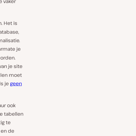
e vaker
. Het is
atabase,
lisatie.
armate je
worden.
van je site
llen moet
ls je
geen
uur ook
e tabellen
ig te
t en de