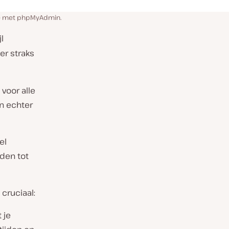
se met phpMyAdmin.
l
er straks
voor alle
en echter
el
den tot
cruciaal:
 je