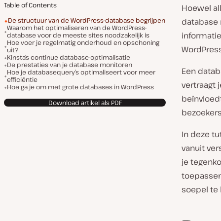
Table of Contents
Hoewel all
De structuur van de WordPress-database begrijpen
database m
Waarom het optimaliseren van de WordPress-
informati
database voor de meeste sites noodzakelijk is
Hoe voer je regelmatig onderhoud en opschoning
WordPress
uit?
Kinsta’s continue database-optimalisatie
De prestaties van je database monitoren
Een datab
Hoe je databasequery’s optimaliseert voor meer
efficiëntie
vertraagt 
Hoe ga je om met grote databases in WordPress
beïnvloedt
Download artikel als PDF
bezoekers
In deze tu
vanuit ve
je tegenk
toepassen
soepel te 