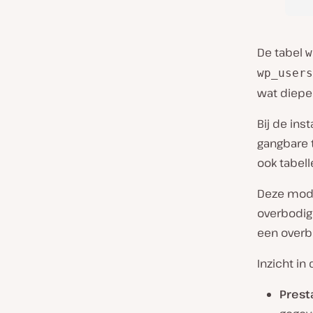
De tabel
w
wp_users
wat dieper
Bij de ins
gangbare t
ook tabel
Deze modul
overbodige
een overb
Inzicht i
Prest