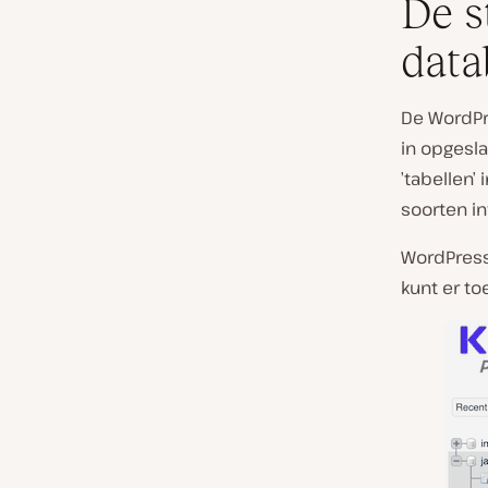
De s
data
De WordPre
in opgesla
’tabellen’
soorten in
WordPres
kunt er to