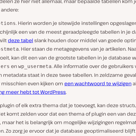
elen ze hier niet allemaal, maar bepaalde tabellen kom j
 andere:
. Hierin worden je sitewijde instellingen opgeslagen
ptions
hijnlijk een van de meest geraadpleegde tabellen in je d
wilt
deze tabel
slank houden door middel van goede optima
. Hier staan de metagegevens van je artikelen. Na
ostmeta
roeit, kan dit een van de grootste tabellen in je database 
en
. Alle informatie over de gebruikers 
sers
wp_usermeta
n metadata staat in deze twee tabellen. In zeldzame geva
er misschien even kijken om
een wachtwoord te wijzigen
a
ng meer hebt tot WordPress
.
 plugin of elk extra thema dat je toevoegt, kan deze struct
Het komt zelden voor dat een thema of plugin een van dez
, maar het is belangrijk om mogelijke wijzigingen regelmat
n. Zo zorg je ervoor dat je database geoptimaliseerd blijf