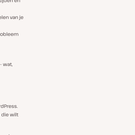
tijden en
len van je
probleem
– wat,
rdPress.
e die wilt