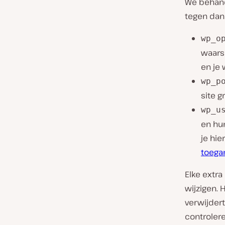
We behand
tegen dan
wp_o
waarsc
en je 
wp_p
site g
wp_u
en hu
je hi
toega
Elke extra
wijzigen. 
verwijdert
controlere