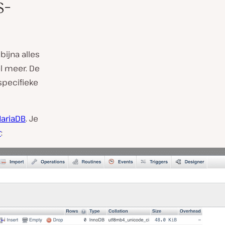
s-
bijna alles
el meer. De
specifieke
ariaDB
. Je
r
: