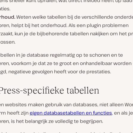
ns sneller kunt ophalen, wat direct invloed heeft op laad
ties.
rhoud.
Weten welke tabellen bij de verschillende onderde
oren, helpt bij het onderhoud. Als een plugin problemen
rzaakt, kun je de bijbehorende tabellen nakijken om het 
lossen.
bellen in je database regelmatig op te schonen en te
eren, voorkom je dat ze te groot en onhandelbaar worden 
gd, negatieve gevolgen heeft voor de prestaties.
ress-specifieke tabellen
ten websites maken gebruik van databases, niet alleen Wo
rm heeft zijn
eigen databasetabellen en functies
, en als j
ren, is het belangrijk ze volledig te begrijpen.