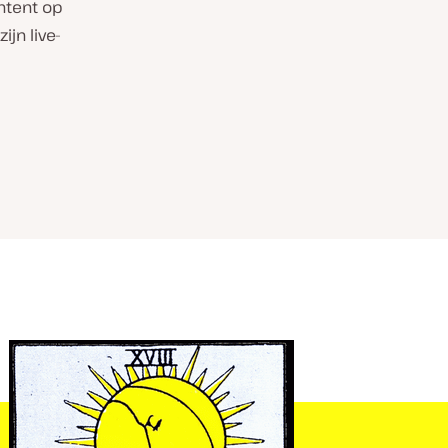
ontent op
jn live-