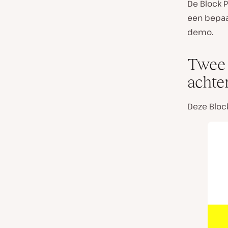
De Block P
een bepaal
demo.
Twee 
achte
Deze Block