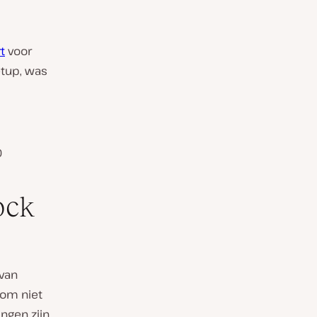
t
voor
etup, was
0
ock
 van
 om niet
ngen zijn