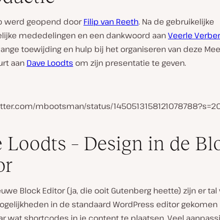
p werd geopend door
Filip van Reeth
. Na de gebruikelijke
lijke mededelingen en een dankwoord aan
Veerle Verber
lange toewijding en hulp bij het organiseren van deze Me
urt aan
Dave Loodts
om zijn presentatie te geven.
witter.com/mbootsman/status/1450513158121078788?s=2
 Loodts – Design in de Bl
or
uwe Block Editor (ja, die ooit Gutenberg heette) zijn er tal
gelijkheden in de standaard WordPress editor gekomen
r wat shortcodes in je content te plaatsen. Veel aanpassi