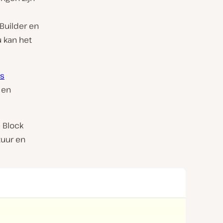
Builder en
u kan het
ns
 en
e Block
tuur en