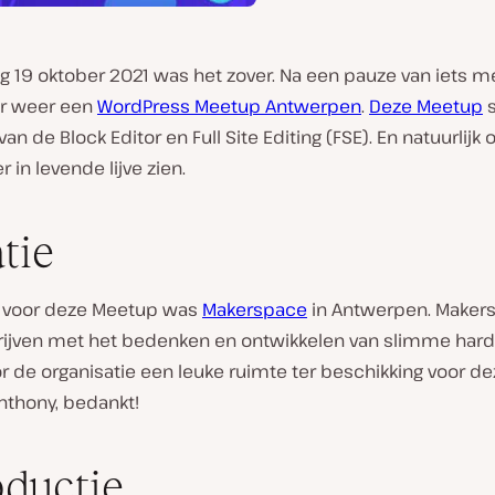
g 19 oktober 2021 was het zover. Na een pauze van iets m
er weer een
WordPress Meetup Antwerpen
.
Deze Meetup
s
van de Block Editor en Full Site Editing (FSE). En natuurlijk 
r in levende lijve zien.
tie
e voor deze Meetup was
Makerspace
in Antwerpen. Maker
rijven met het bedenken en ontwikkelen van slimme har
r de organisatie een leuke ruimte ter beschikking voor d
nthony, bedankt!
oductie