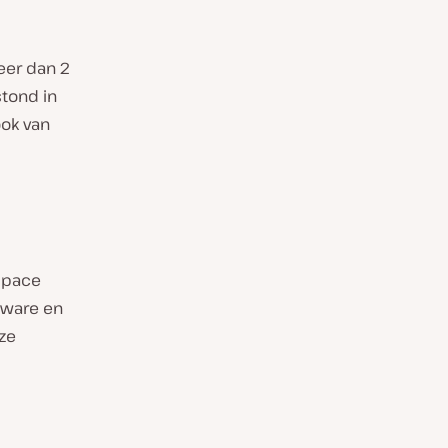
eer dan 2
tond in
ook van
space
dware en
eze