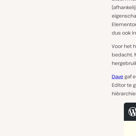
(afhankeli
eigenschap
Elementor 
dus ook i
Voor het 
bedacht. 
hergebruik
Dave
gaf e
Editor te 
hiërarchie