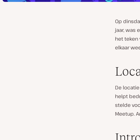
Op dinsda
jaar, was 
het teken 
elkaar wee
Loca
De locati
helpt bed
stelde voo
Meetup. A
Intr