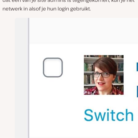
dat één van je site admins is tegengekomen, kun je het
netwerk in alsof je hun login gebruikt.