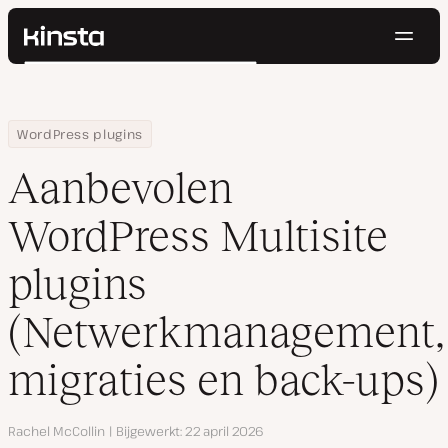
Navig
Kinsta®
Zoeken
Platform
Oplossingen
Inloggen
Probeer gratis
Home
Hulpbronnen
Blog
Aanbevolen WordPress Multisite plugins (Netwerkmanagement, m
WordPress plugins
Prijzen
Bronnen
Aanbevolen
Contact
WordPress Multisite
plugins
(Netwerkmanagement,
migraties en back-ups)
Auteur
Rachel McCollin
Bijgewerkt
22 april 2026