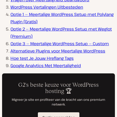
WordPress Vertalingen Uitbesteden
Optie 1 — Meertalige WordPress Setup met Polylang
Plugin (Gratis)
Optie 2 — Meertalige WordPress Setup met Weglot
(Premium)
Optie 3 — Meertalige WordPress Setup — Custom
Alternatieve Plugins voor Meertalige WordPress
Hoe test Je Jouw Hreflang Tags
Google Analytics Met Meertaligheid