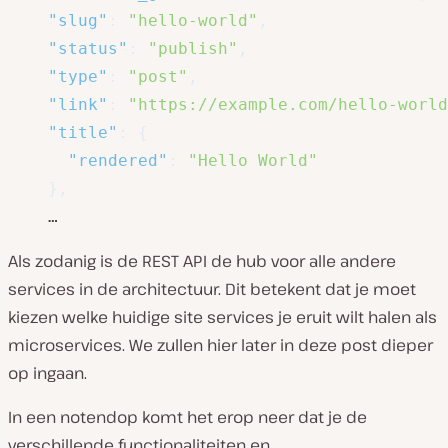
"slug"
:
"hello-world"
,
"status"
:
"publish"
,
"type"
:
"post"
,
"link"
:
"https://example.com/hello-world
"title"
:
{
"rendered"
:
"Hello World"
}
,
    …
Als zodanig is de REST API de hub voor alle andere
services in de architectuur. Dit betekent dat je moet
kiezen welke huidige site services je eruit wilt halen als
microservices. We zullen hier later in deze post dieper
op ingaan.
In een notendop komt het erop neer dat je de
verschillende functionaliteiten en