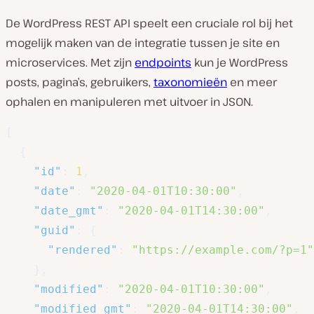
De WordPress REST API speelt een cruciale rol bij het
mogelijk maken van de integratie tussen je site en
microservices. Met zijn
endpoints
kun je WordPress
posts, pagina’s, gebruikers,
taxonomieën
en meer
ophalen en manipuleren met uitvoer in JSON.
[
{
"id"
:
1
,
"date"
:
"2020-04-01T10:30:00"
,
"date_gmt"
:
"2020-04-01T14:30:00"
,
"guid"
:
{
"rendered"
:
"https://example.com/?p=1"
}
,
"modified"
:
"2020-04-01T10:30:00"
,
"modified_gmt"
:
"2020-04-01T14:30:00"
,