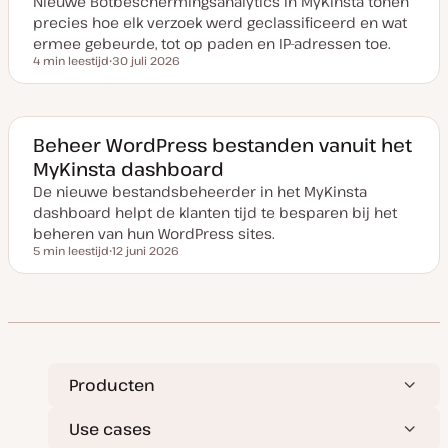
Nieuwe Botbeschermingsanalytics in MyKinsta tonen
a
t
precies hoe elk verzoek werd geclassificeerd en wat
e
ermee gebeurde, tot op paden en IP-adressen toe.
4 min leestijd
30 juli 2026
Leestijd
D
a
t
u
m
v
Beheer WordPress bestanden vanuit het
a
MyKinsta dashboard
n
u
De nieuwe bestandsbeheerder in het MyKinsta
p
d
dashboard helpt de klanten tijd te besparen bij het
a
t
beheren van hun WordPress sites.
e
5 min leestijd
12 juni 2026
Leestijd
D
a
t
u
m
v
a
n
u
p
Producten
d
a
t
Use cases
e