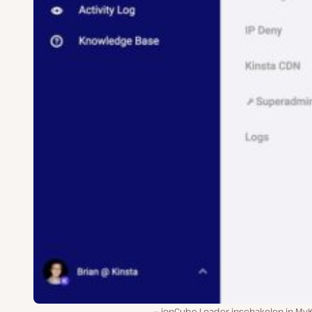
ionCube Loader inschakelen in MyK