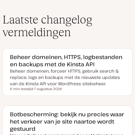
Laatste changelog
vermeldingen
Beheer domeinen, HTTPS, logbestanden
en backups met de Kinsta API
Beheer domeinen, forceer HTTPS, gebruik search &
replace, logs en backups met de nieuwste updates
van de Kinsta API voor WordPress sitebeheer.
6 min leestijd
7 augustus 2026
Leestijd
D
a
t
u
m
v
Botbescherming: bekijk nu precies waar
a
het verkeer van je site naartoe wordt
n
u
gestuurd
p
d