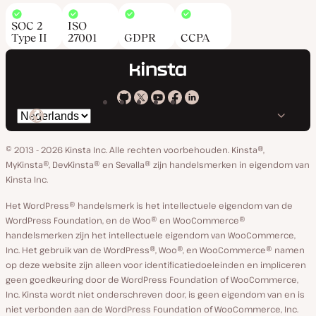
SOC 2
ISO
Type II
27001
GDPR
CCPA
Kinsta
Kinsta
Kinsta
Kinsta
Kinsta
Selecteer
op
op
op
op
op
taal
GitHub
X
YouTube
Facebook
Linkedin
© 2013 - 2026 Kinsta Inc. Alle rechten voorbehouden.
Kinsta®,
MyKinsta®, DevKinsta® en Sevalla® zijn handelsmerken in eigendom van
Kinsta Inc.
Het WordPress® handelsmerk is het intellectuele eigendom van de
WordPress Foundation, en de Woo® en WooCommerce®
handelsmerken zijn het intellectuele eigendom van WooCommerce,
Inc. Het gebruik van de WordPress®, Woo®, en WooCommerce® namen
op deze website zijn alleen voor identificatiedoeleinden en impliceren
geen goedkeuring door de WordPress Foundation of WooCommerce,
Inc. Kinsta wordt niet onderschreven door, is geen eigendom van en is
niet verbonden aan de WordPress Foundation of WooCommerce, Inc.