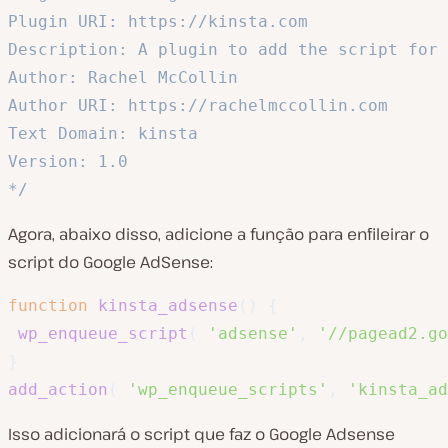
Plugin URI: https://kinsta.com

Description: A plugin to add the script for 
Author: Rachel McCollin

Author URI: https://rachelmccollin.com

Text Domain: kinsta

Version: 1.0

*/
Agora, abaixo disso, adicione a função para enfileirar o
script do Google AdSense:
function
kinsta_adsense
(
)
{
wp_enqueue_script
(
'adsense'
,
'//pagead2.go
}
add_action
(
'wp_enqueue_scripts'
,
'kinsta_ad
Isso adicionará o script que faz o Google Adsense