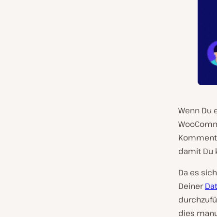
Wenn Du ei
WooCommer
Kommentar
damit Du 
Da es sic
Deiner
Da
durchzufü
dies manue