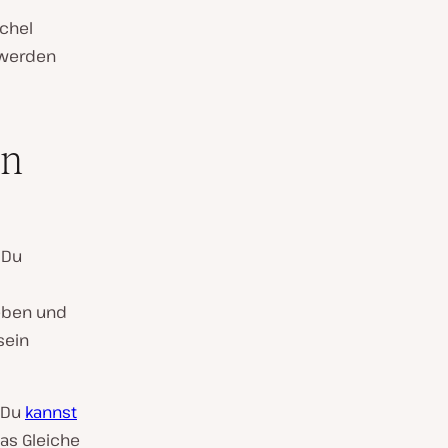
öchel
 werden
en
 Du
eben und
sein
 Du
kannst
Das Gleiche