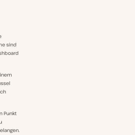
e
me sind
Dashboard
einem
ssel
ich
n Punkt
u
elangen.