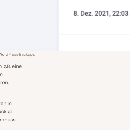
 WordPress-Backups
 z.B. eine
en
ren,
en in
Backup
er muss