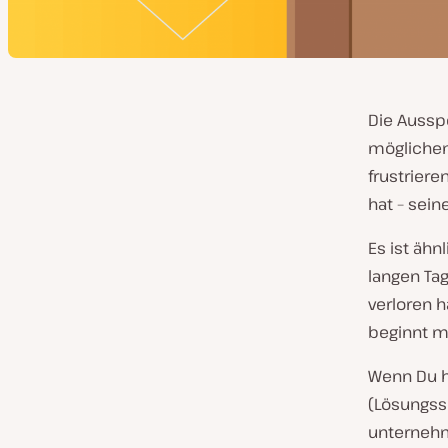
Die Aussp
möglichen
frustriere
hat – sein
Es ist äh
langen Ta
verloren h
beginnt m
Wenn Du hi
(Lösungssu
unternehm