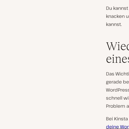
Du kannst
knacken u
kannst.
Wied
eine
Das Wicht
gerade bet
WordPress
schnell w
Problem au
Bei Kinst
deine Wor