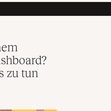
st Du, was zu tun ist.)
inem
shboard?
s zu tun