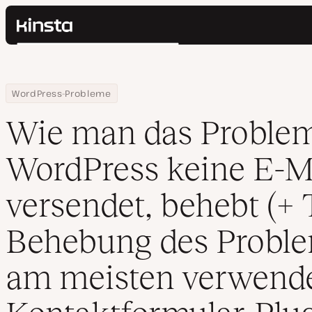
Kinsta®
Suchen
Plattform
Lösungen
Anmelden
Home
Ressourcen Center
Wie man das Problem, dass WordPress keine E-Mails versendet,
WordPress-Probleme
Preise
Ressourcen
Wie man das Problem
Kontakt
WordPress keine E-M
versendet, behebt (+ 
Behebung des Proble
am meisten verwend