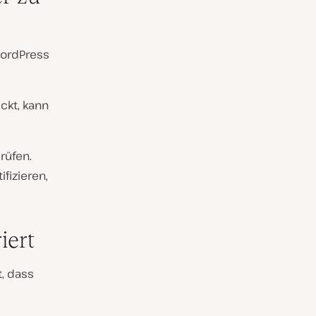
 WordPress
ckt, kann
rüfen.
fizieren,
iert
t, dass