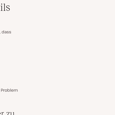
ils
, dass
s Problem
r zu