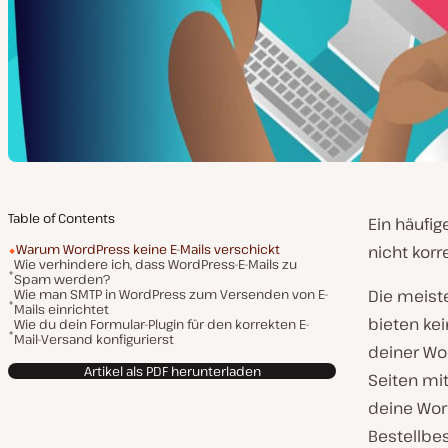
Table of Contents
Ein häufig
Warum WordPress keine E-Mails verschickt
nicht korr
Wie verhindere ich, dass WordPress-E-Mails zu
Spam werden?
Wie man SMTP in WordPress zum Versenden von E-
Die meis
Mails einrichtet
bieten kei
Wie du dein Formular-Plugin für den korrekten E-
Mail-Versand konfigurierst
deiner Wor
Artikel als PDF herunterladen
Seiten mi
deine Wor
Bestellbe