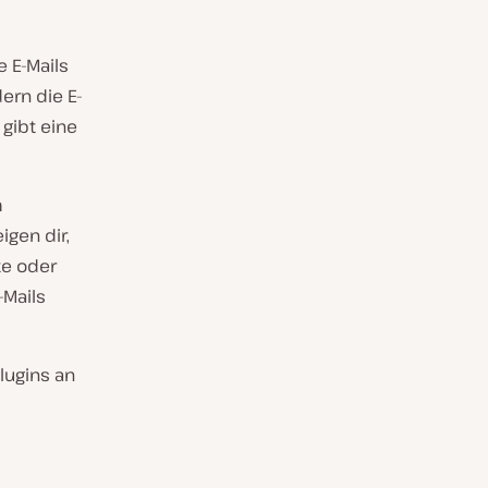
 E-Mails
ern die E-
 gibt eine
m
igen dir,
te oder
-Mails
lugins an