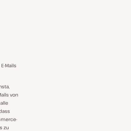
E-Mails
nsta,
Mails von
alle
 dass
ommerce-
s zu