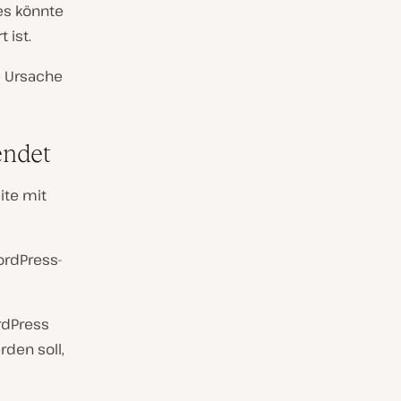
es könnte
 ist.
ie Ursache
endet
ite mit
ordPress-
rdPress
rden soll,