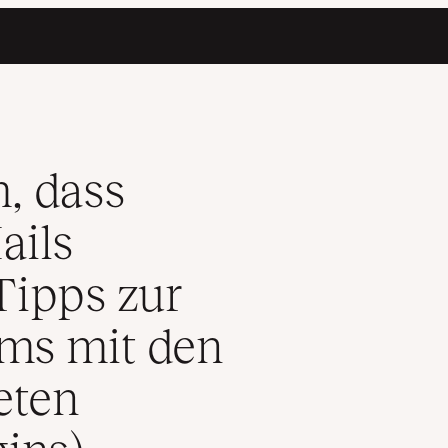
 behebt (+ Tipps zur Behebung des Problems mit den am meisten 
, dass
ails
Tipps zur
ms mit den
eten