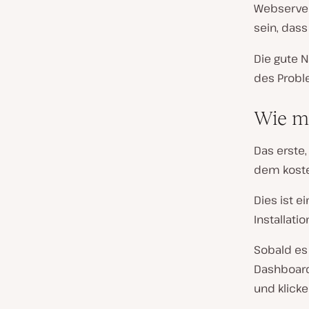
Webserver
sein, dass
Die gute N
des Probl
Wie ma
Das erste,
dem kost
Dies ist e
Installati
Sobald es i
Dashboard.
und klicke