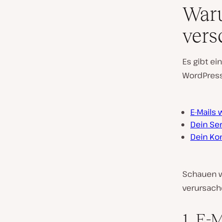
Waru
vers
Es gibt e
WordPress
E-Mails
Dein Ser
Dein Kon
Schauen w
verursach
1. E-