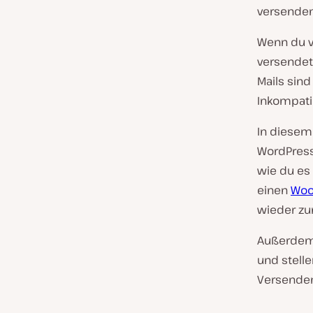
versenden
Wenn du v
versendet
Mails sind
Inkompatib
In diesem 
WordPress 
wie du es
einen
Woo
wieder z
Außerdem 
und stell
Versenden