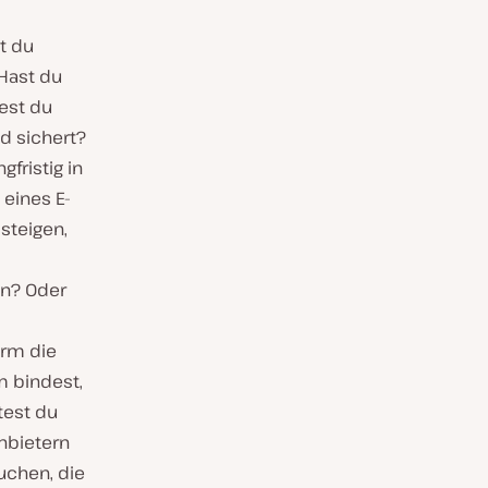
t du
Hast du
est du
nd sichert?
fristig in
eines E-
steigen,
en? Oder
orm die
m bindest,
test du
anbietern
uchen, die