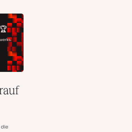
rauf
 die