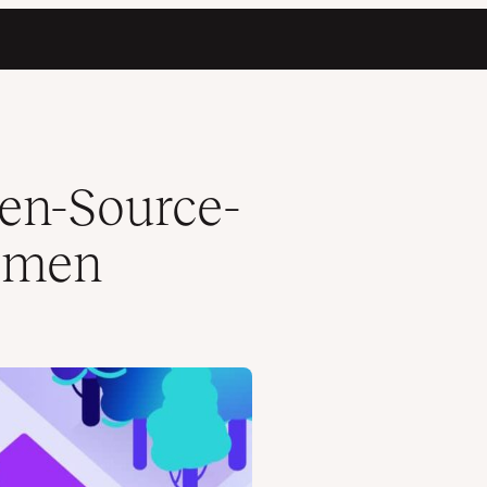
pen-Source-
rmen