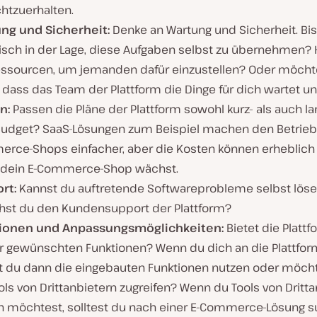
htzuerhalten.
ng und Sicherheit:
Denke an Wartung und Sicherheit. Bis
isch in der Lage, diese Aufgaben selbst zu übernehmen? 
essourcen, um jemanden dafür einzustellen? Oder möcht
, dass das Team der Plattform die Dinge für dich wartet u
n:
Passen die Pläne der Plattform sowohl kurz- als auch lang
Budget? SaaS-Lösungen zum Beispiel machen den Betrieb 
rce-Shops einfacher, aber die Kosten können erheblich 
dein E-Commerce-Shop wächst.
rt:
Kannst du auftretende Softwareprobleme selbst lös
hst du den Kundensupport der Plattform?
tionen und
Anpassungsmöglichkeiten
:
Bietet die Plattf
ir gewünschten Funktionen? Wenn du dich an die Plattfor
t du dann die eingebauten Funktionen nutzen oder möch
ols von Drittanbietern zugreifen? Wenn du Tools von Dritt
n möchtest, solltest du nach einer E-Commerce-Lösung s