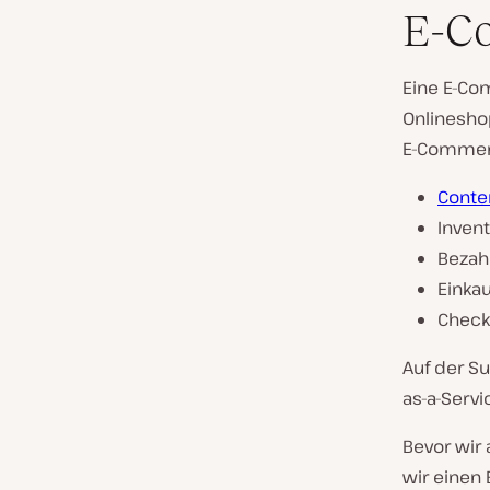
E-Co
Eine E-Co
Onlineshop
E-Commerc
Cont
Inven
Beza
Einka
Check
Auf der S
as-a-Servi
Bevor wir
wir einen 