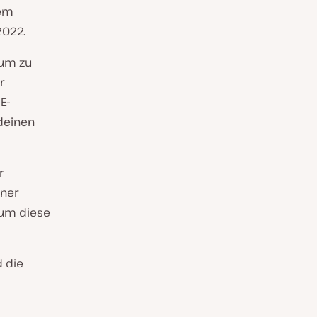
em
2022.
tum zu
r
E-
deinen
r
iner
 um diese
 die