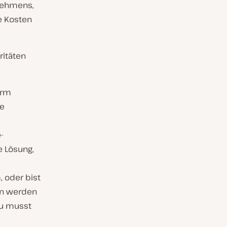
nehmens,
e Kosten
ritäten
orm
ie
-
e Lösung,
, oder bist
en werden
du musst