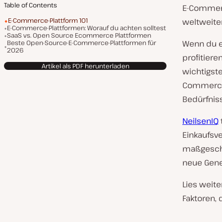
Table of Contents
E-Commerc
E-Commerce-Plattform 101
weltweite
E-Commerce-Plattformen: Worauf du achten solltest
SaaS vs. Open Source Ecommerce Plattformen
Beste Open-Source-E-Commerce-Plattformen für
Wenn du e
2026
profitiere
Artikel als PDF herunterladen
wichtigste
Commerce-
Bedürfnis
NeilsenIQ
Einkaufsve
maßgeschn
neue Gene
Lies weit
Faktoren, 