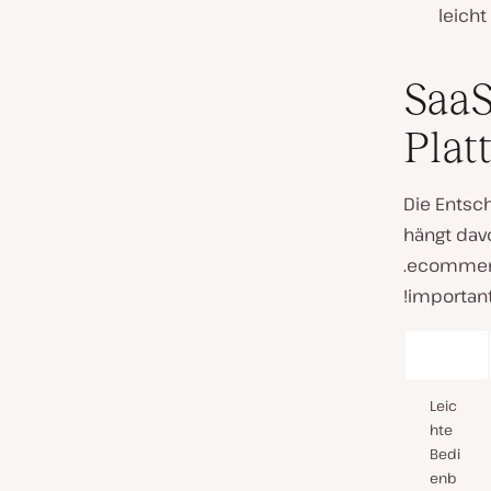
leicht
SaaS
Plat
Die Entsc
hängt dav
.ecommerc
!importan
Leic
hte
Bedi
enb