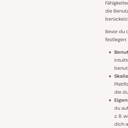
Fähigkeit
die Benutz
berücksic
Bevor du d
festlegen:
Benut
intuit
benut
Skali
Platt
die d
Eigen
du au
z. B. 
dich 