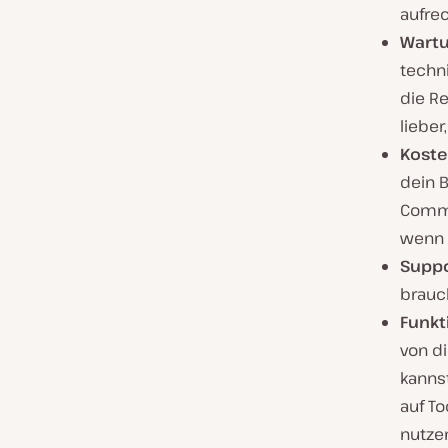
aufrec
Wartu
techn
die R
lieber
Koste
dein 
Comme
wenn 
Suppo
brauc
Funk
von d
kanns
auf To
nutze