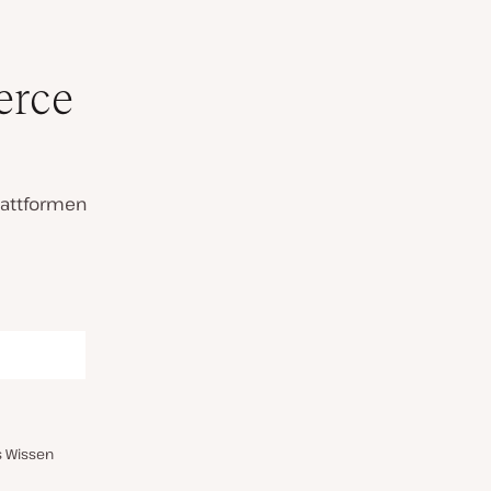
erce
lattformen
s Wissen