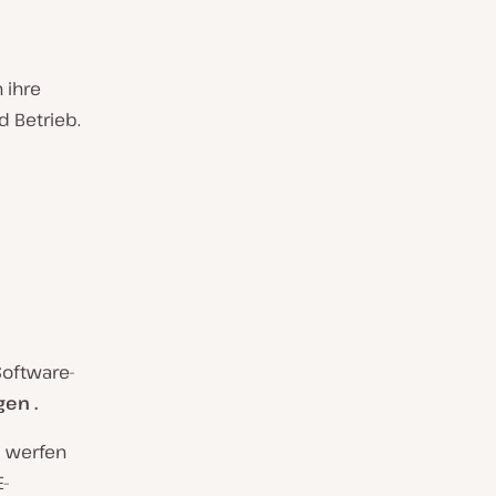
 ihre
d Betrieb.
Software-
ngen
.
, werfen
E-