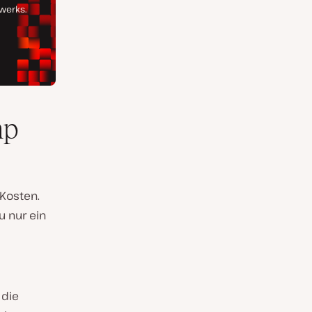
mp
 Kosten.
u nur ein
 die