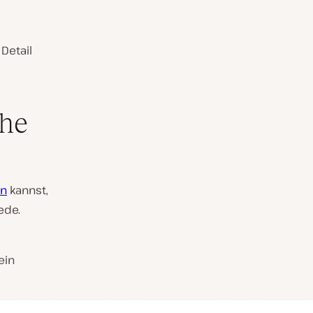
Detail
che
en
kannst,
ede.
ein