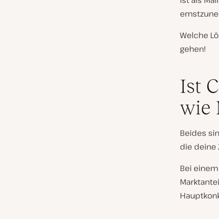
ist als Ma
ernstzune
Welche Lö
gehen!
Ist 
wie 
Beides si
die deine 
Bei einem
Marktantei
Hauptkonku