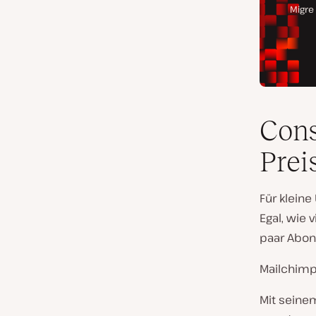
Cons
Prei
Für kleine
Egal, wie 
paar Abon
Mailchimp
Mit seinem