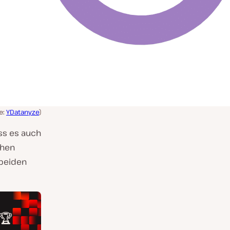
e:
YDatanyze
)
ass es auch
chen
 beiden