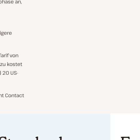
phase an,
igere
arif von
zu kostet
) 20 US-
nt Contact