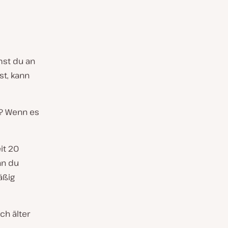
mst du an
st, kann
n? Wenn es
eit 20
nn du
äßig
ch älter