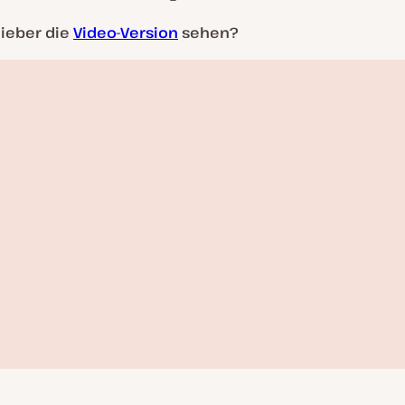
 lieber die
Video-Version
sehen?