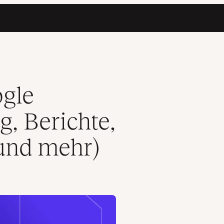
utionsmodelle und mehr)
gle
g, Berichte,
 und mehr)