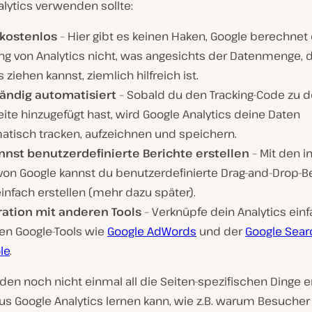
lytics verwenden sollte:
t kostenlos
– Hier gibt es keinen Haken, Google berechnet 
ng von Analytics nicht, was angesichts der Datenmenge, 
 ziehen kannst, ziemlich hilfreich ist.
tändig automatisiert
– Sobald du den Tracking-Code zu d
te hinzugefügt hast, wird Google Analytics deine Daten
atisch tracken, aufzeichnen und speichern.
nnst benutzerdefinierte Berichte erstellen
– Mit den i
 von Google kannst du benutzerdefinierte Drag-and-Drop-B
infach erstellen (mehr dazu später).
ration mit anderen Tools
– Verknüpfe dein Analytics ein
en Google-Tools wie
Google AdWords
und der
Google Sear
le
.
den noch nicht einmal all die Seiten-spezifischen Dinge 
s Google Analytics lernen kann, wie z.B. warum Besucher 