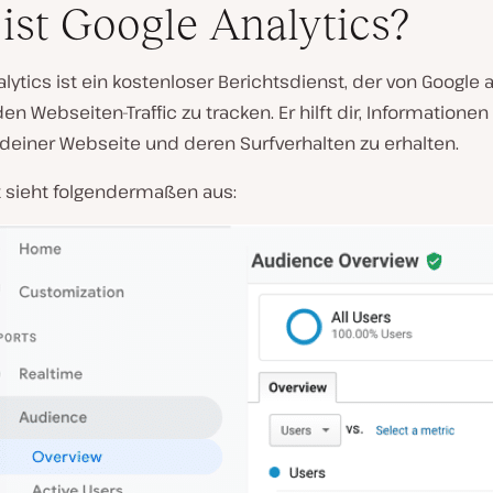
ist Google Analytics?
lytics ist ein kostenloser Berichtsdienst, der von Google
en Webseiten-Traffic zu tracken. Er hilft dir, Informationen
deiner Webseite und deren Surfverhalten zu erhalten.
V
i
t sieht folgendermaßen aus:
d
e
o
a
b
s
p
i
e
l
e
n