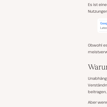
Es ist ein
Nutzungen 
Obwohl e
meistverw
Warum
Unabhängi
Verständn
beitragen,
Aber wenn