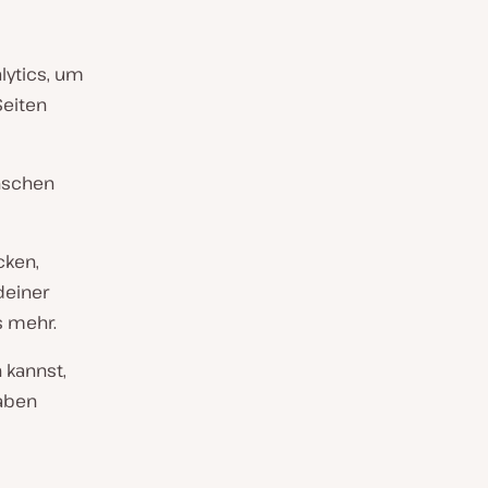
lytics, um
Seiten
enschen
cken,
deiner
s mehr.
 kannst,
haben