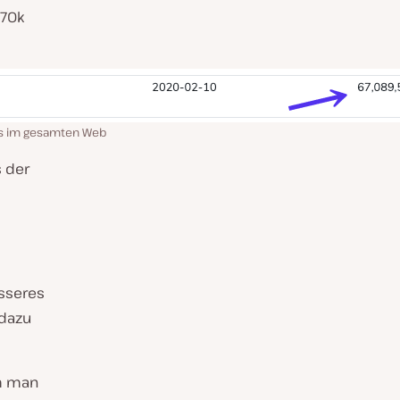
 70k
cs im gesamten Web
s der
esseres
 dazu
um man