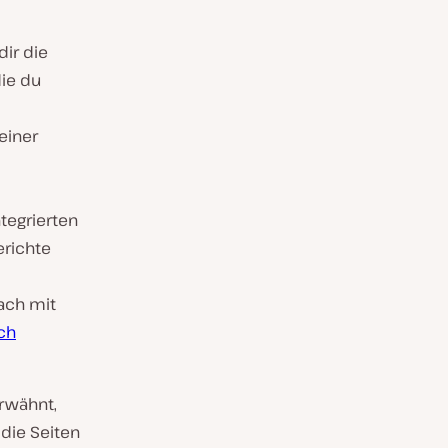
dir die
die du
einer
ntegrierten
erichte
fach mit
ch
erwähnt,
die Seiten