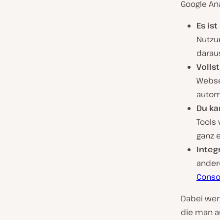
Google Ana
Es is
Nutzu
daraus
Volls
Websei
autom
Du ka
Tools
ganz e
Integ
ander
Conso
Dabei wer
die man au