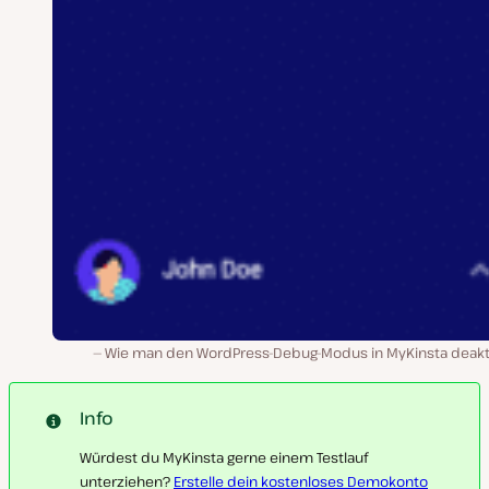
Wie man den WordPress-Debug-Modus in MyKinsta deakti
Info
Würdest du MyKinsta gerne einem Testlauf
unterziehen?
Erstelle dein kostenloses Demokonto