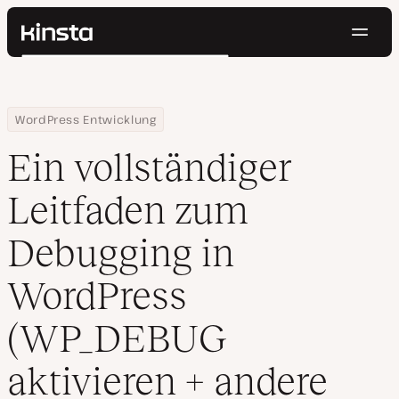
Navig
Kinsta®
Suchen
Plattform
Lösungen
Anmelden
Kostenlos testen
Home
Ressourcen Center
Ein vollständiger Leitfaden zum Debugging in WordPress (WP_DEBU
WordPress Entwicklung
Preise
Ressourcen
Ein vollständiger
Kontakt
Leitfaden zum
Debugging in
WordPress
(WP_DEBUG
aktivieren + andere