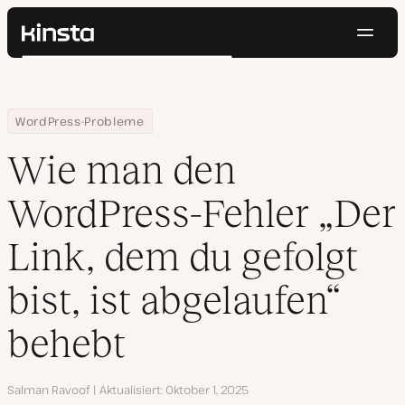
Navig
Kinsta®
Suchen
Plattform
Lösungen
Anmelden
Kostenlos testen
Home
Ressourcen Center
Wie man den WordPress-Fehler „Der Link, dem du gefolgt bist, is
WordPress-Probleme
Preise
Ressourcen
Wie man den
Kontakt
WordPress-Fehler „Der
Link, dem du gefolgt
bist, ist abgelaufen“
behebt
Autor
Salman Ravoof
Aktualisiert
Oktober 1, 2025