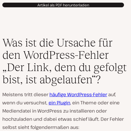
l
Artikel als PDF herunterladen
e
n
Was ist die Ursache für
den WordPress-Fehler
„Der Link, dem du gefolgt
bist, ist abgelaufen“?
Meistens tritt dieser
häufige WordPress-Fehler
auf,
wenn du versuchst,
ein Plugin
, ein Theme oder eine
Mediendatei in WordPress zu installieren oder
hochzuladen und dabei etwas schief läuft. Der Fehler
selbst sieht folgendermaßen aus: