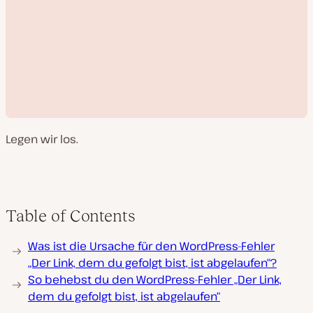
Legen wir los.
V
Table of Contents
i
d
e
Was ist die Ursache für den WordPress-Fehler
o
a
„Der Link, dem du gefolgt bist, ist abgelaufen“?
b
So behebst du den WordPress-Fehler „Der Link,
s
p
dem du gefolgt bist, ist abgelaufen“
i
e