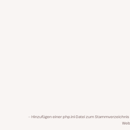
Hinzufügen einer php.ini-Datei zum Stammverzeichnis 
Web