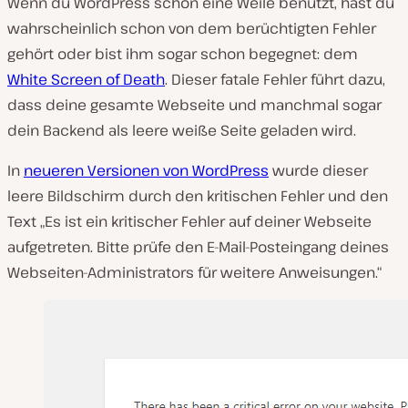
Wenn du WordPress schon eine Weile benutzt, hast du
e
l
wahrscheinlich schon von dem berüchtigten Fehler
e
n
gehört oder bist ihm sogar schon begegnet: dem
White Screen of Death
. Dieser fatale Fehler führt dazu,
dass deine gesamte Webseite und manchmal sogar
dein Backend als leere weiße Seite geladen wird.
In
neueren Versionen von WordPress
wurde dieser
leere Bildschirm durch den kritischen Fehler und den
Text „Es ist ein kritischer Fehler auf deiner Webseite
aufgetreten. Bitte prüfe den E-Mail-Posteingang deines
Webseiten-Administrators für weitere Anweisungen.“