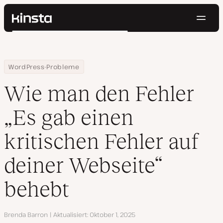
Navig
Kinsta®
Suchen
Plattform
Lösungen
Anmelden
Kostenlos testen
Home
Ressourcen Center
Wie man den Fehler „Es gab einen kritischen Fehler auf deiner W
WordPress-Probleme
Preise
Ressourcen
Wie man den Fehler
Kontakt
„Es gab einen
kritischen Fehler auf
deiner Webseite“
behebt
Autor
Brenda Barron
Aktualisiert
Oktober 1, 2025