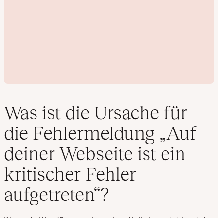
Was ist die Ursache für
die Fehlermeldung „Auf
V
deiner Webseite ist ein
i
d
kritischer Fehler
e
o
a
aufgetreten“?
b
s
p
i